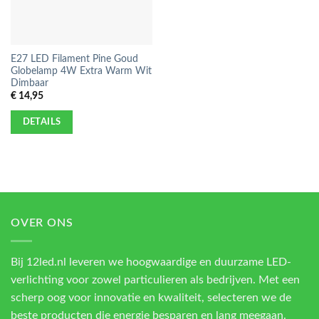
E27 LED Filament Pine Goud
Globelamp 4W Extra Warm Wit
Dimbaar
€
14,95
DETAILS
OVER ONS
Bij 12led.nl leveren we hoogwaardige en duurzame LED-
verlichting voor zowel particulieren als bedrijven. Met een
scherp oog voor innovatie en kwaliteit, selecteren we de
beste producten die energie besparen en lang meegaan.