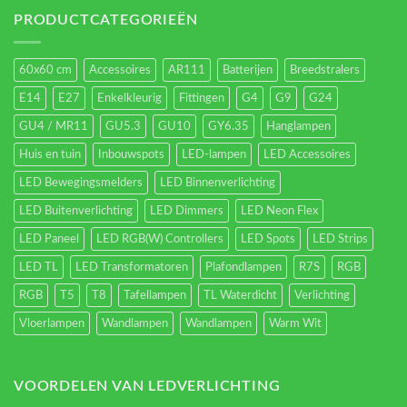
verlichting
energieverbruik.
PRODUCTCATEGORIEËN
60x60 cm
Accessoires
AR111
Batterijen
Breedstralers
E14
E27
Enkelkleurig
Fittingen
G4
G9
G24
GU4 / MR11
GU5.3
GU10
GY6.35
Hanglampen
Huis en tuin
Inbouwspots
LED-lampen
LED Accessoires
LED Bewegingsmelders
LED Binnenverlichting
LED Buitenverlichting
LED Dimmers
LED Neon Flex
LED Paneel
LED RGB(W) Controllers
LED Spots
LED Strips
LED TL
LED Transformatoren
Plafondlampen
R7S
RGB
RGB
T5
T8
Tafellampen
TL Waterdicht
Verlichting
Vloerlampen
Wandlampen
Wandlampen
Warm Wit
VOORDELEN VAN LEDVERLICHTING