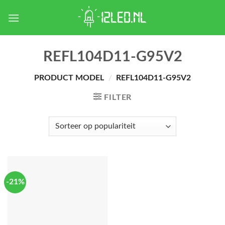
Skip
to
content
REFL104D11-G95V2
PRODUCT MODEL
/
REFL104D11-G95V2
FILTER
-21%