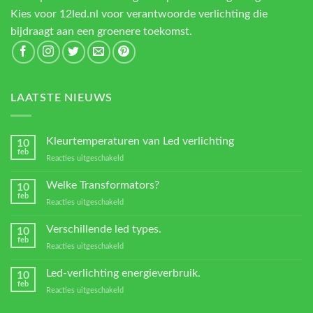
Kies voor 12led.nl voor verantwoorde verlichting die
bijdraagt aan een groenere toekomst.
LAATSTE NIEUWS
Kleurtemperaturen van Led verlichting
10
feb
voor
Reacties uitgeschakeld
Kleurtemperaturen
van
Welke Transformators?
10
Led
feb
voor
Reacties uitgeschakeld
verlichting
Welke
Transformators?
Verschillende led types.
10
feb
voor
Reacties uitgeschakeld
Verschillende
led
Led-verlichting energieverbruik.
10
types.
feb
voor
Reacties uitgeschakeld
Led-