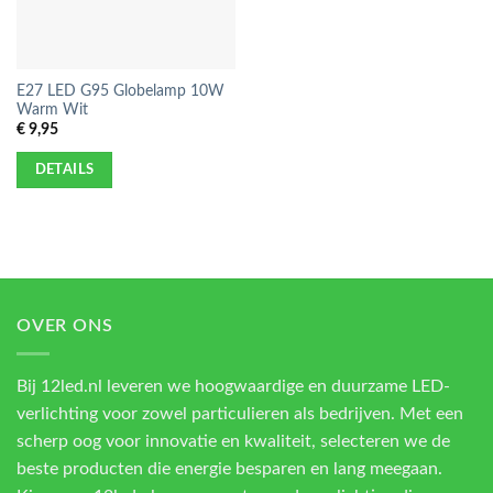
E27 LED G95 Globelamp 10W
Warm Wit
€
9,95
DETAILS
OVER ONS
Bij 12led.nl leveren we hoogwaardige en duurzame LED-
verlichting voor zowel particulieren als bedrijven. Met een
scherp oog voor innovatie en kwaliteit, selecteren we de
beste producten die energie besparen en lang meegaan.