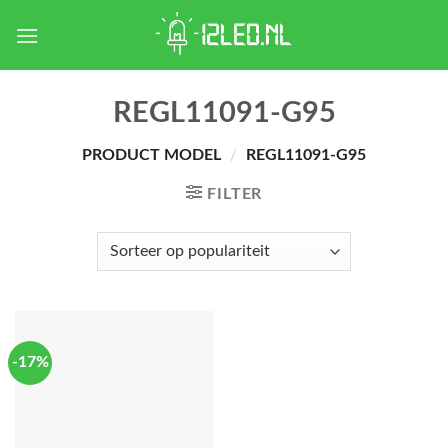
Skip
to
content
REGL11091-G95
PRODUCT MODEL
/
REGL11091-G95
FILTER
-17%