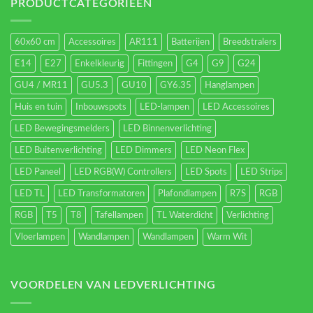
energieverbruik.
PRODUCTCATEGORIEËN
60x60 cm
Accessoires
AR111
Batterijen
Breedstralers
E14
E27
Enkelkleurig
Fittingen
G4
G9
G24
GU4 / MR11
GU5.3
GU10
GY6.35
Hanglampen
Huis en tuin
Inbouwspots
LED-lampen
LED Accessoires
LED Bewegingsmelders
LED Binnenverlichting
LED Buitenverlichting
LED Dimmers
LED Neon Flex
LED Paneel
LED RGB(W) Controllers
LED Spots
LED Strips
LED TL
LED Transformatoren
Plafondlampen
R7S
RGB
RGB
T5
T8
Tafellampen
TL Waterdicht
Verlichting
Vloerlampen
Wandlampen
Wandlampen
Warm Wit
VOORDELEN VAN LEDVERLICHTING