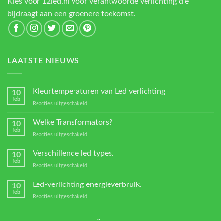
Kies voor 12led.nl voor verantwoorde verlichting die
bijdraagt aan een groenere toekomst.
LAATSTE NIEUWS
Kleurtemperaturen van Led verlichting
10
feb
voor
Reacties uitgeschakeld
Kleurtemperaturen
van
Welke Transformators?
10
Led
feb
voor
Reacties uitgeschakeld
verlichting
Welke
Transformators?
Verschillende led types.
10
feb
voor
Reacties uitgeschakeld
Verschillende
led
Led-verlichting energieverbruik.
10
types.
feb
voor
Reacties uitgeschakeld
Led-
verlichting