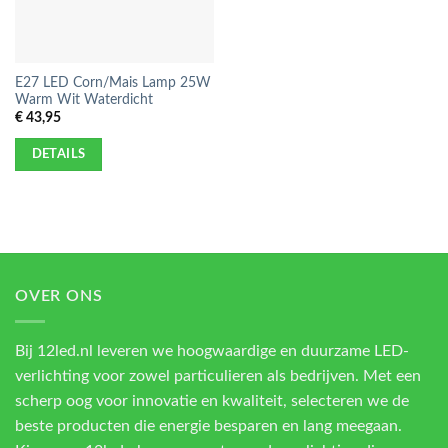
E27 LED Corn/Mais Lamp 25W
Warm Wit Waterdicht
€
43,95
DETAILS
OVER ONS
Bij 12led.nl leveren we hoogwaardige en duurzame LED-
verlichting voor zowel particulieren als bedrijven. Met een
scherp oog voor innovatie en kwaliteit, selecteren we de
beste producten die energie besparen en lang meegaan.