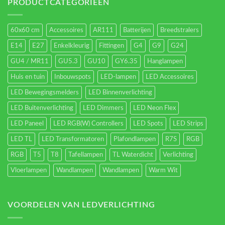
energieverbruik.
PRODUCTCATEGORIEËN
60x60 cm
Accessoires
AR111
Batterijen
Breedstralers
E14
E27
Enkelkleurig
Fittingen
G4
G9
G24
GU4 / MR11
GU5.3
GU10
GY6.35
Hanglampen
Huis en tuin
Inbouwspots
LED-lampen
LED Accessoires
LED Bewegingsmelders
LED Binnenverlichting
LED Buitenverlichting
LED Dimmers
LED Neon Flex
LED Paneel
LED RGB(W) Controllers
LED Spots
LED Strips
LED TL
LED Transformatoren
Plafondlampen
R7S
RGB
RGB
T5
T8
Tafellampen
TL Waterdicht
Verlichting
Vloerlampen
Wandlampen
Wandlampen
Warm Wit
VOORDELEN VAN LEDVERLICHTING