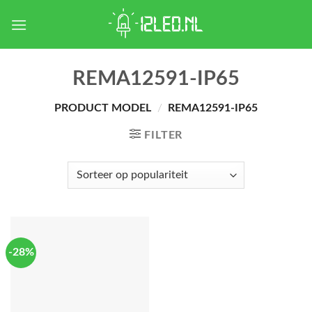
Skip
to
content
REMA12591-IP65
PRODUCT MODEL
/
REMA12591-IP65
FILTER
-28%