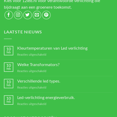
Kies voor 12led.nl voor verantwoorde verlichting die
bijdraagt aan een groenere toekomst.
LAATSTE NIEUWS
Kleurtemperaturen van Led verlichting
10
feb
voor
Reacties uitgeschakeld
Kleurtemperaturen
van
Welke Transformators?
10
Led
feb
voor
Reacties uitgeschakeld
verlichting
Welke
Transformators?
Verschillende led types.
10
feb
voor
Reacties uitgeschakeld
Verschillende
led
Led-verlichting energieverbruik.
10
types.
feb
voor
Reacties uitgeschakeld
Led-
verlichting