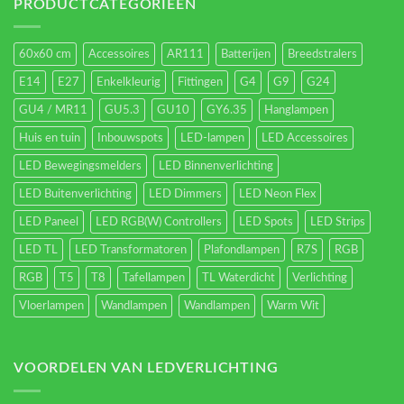
energieverbruik.
PRODUCTCATEGORIEËN
60x60 cm
Accessoires
AR111
Batterijen
Breedstralers
E14
E27
Enkelkleurig
Fittingen
G4
G9
G24
GU4 / MR11
GU5.3
GU10
GY6.35
Hanglampen
Huis en tuin
Inbouwspots
LED-lampen
LED Accessoires
LED Bewegingsmelders
LED Binnenverlichting
LED Buitenverlichting
LED Dimmers
LED Neon Flex
LED Paneel
LED RGB(W) Controllers
LED Spots
LED Strips
LED TL
LED Transformatoren
Plafondlampen
R7S
RGB
RGB
T5
T8
Tafellampen
TL Waterdicht
Verlichting
Vloerlampen
Wandlampen
Wandlampen
Warm Wit
VOORDELEN VAN LEDVERLICHTING