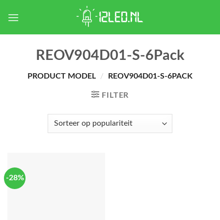
Skip
to
content
REOV904D01-S-6Pack
PRODUCT MODEL
/
REOV904D01-S-6PACK
FILTER
-28%