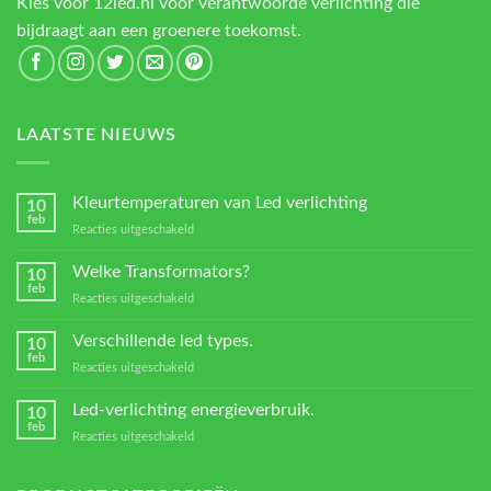
Kies voor 12led.nl voor verantwoorde verlichting die
bijdraagt aan een groenere toekomst.
LAATSTE NIEUWS
Kleurtemperaturen van Led verlichting
10
feb
voor
Reacties uitgeschakeld
Kleurtemperaturen
van
Welke Transformators?
10
Led
feb
voor
Reacties uitgeschakeld
verlichting
Welke
Transformators?
Verschillende led types.
10
feb
voor
Reacties uitgeschakeld
Verschillende
led
Led-verlichting energieverbruik.
10
types.
feb
voor
Reacties uitgeschakeld
Led-
verlichting