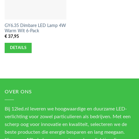
GY6.35 Dimbare LED Lamp 4W
Warm Wit 6-Pack
€
37,95
DETAILS
OVER ONS
Bij 12led.nl leveren we hoogwaardige en duurzame LED-
verlichting voor zowel particulieren als bedrijven. Met een
scherp oog voor innovatie en kwaliteit, selecteren we de
beste producten die energie besparen en lang meegaan.