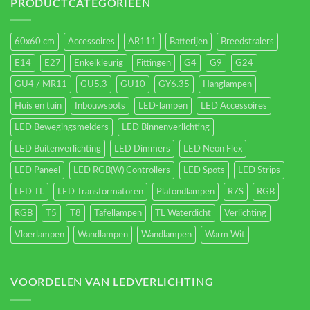
energieverbruik.
PRODUCTCATEGORIEËN
60x60 cm
Accessoires
AR111
Batterijen
Breedstralers
E14
E27
Enkelkleurig
Fittingen
G4
G9
G24
GU4 / MR11
GU5.3
GU10
GY6.35
Hanglampen
Huis en tuin
Inbouwspots
LED-lampen
LED Accessoires
LED Bewegingsmelders
LED Binnenverlichting
LED Buitenverlichting
LED Dimmers
LED Neon Flex
LED Paneel
LED RGB(W) Controllers
LED Spots
LED Strips
LED TL
LED Transformatoren
Plafondlampen
R7S
RGB
RGB
T5
T8
Tafellampen
TL Waterdicht
Verlichting
Vloerlampen
Wandlampen
Wandlampen
Warm Wit
VOORDELEN VAN LEDVERLICHTING