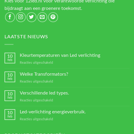
Kies voor 12led.nl voor verantwoorde verlichting die
bijdraagt aan een groenere toekomst.
LAATSTE NIEUWS
Kleurtemperaturen van Led verlichting
10
feb
voor
Reacties uitgeschakeld
Kleurtemperaturen
van
Welke Transformators?
10
Led
feb
voor
Reacties uitgeschakeld
verlichting
Welke
Transformators?
Verschillende led types.
10
feb
voor
Reacties uitgeschakeld
Verschillende
led
Led-verlichting energieverbruik.
10
types.
feb
voor
Reacties uitgeschakeld
Led-
verlichting