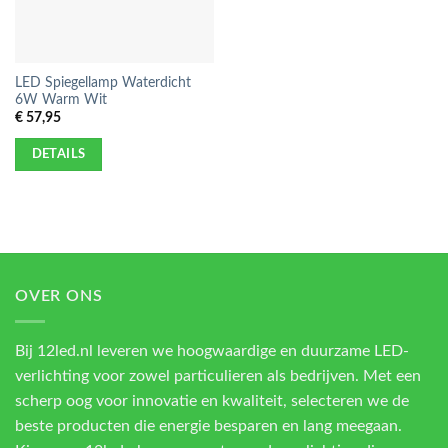
LED Spiegellamp Waterdicht
6W Warm Wit
€
57,95
DETAILS
OVER ONS
Bij 12led.nl leveren we hoogwaardige en duurzame LED-
verlichting voor zowel particulieren als bedrijven. Met een
scherp oog voor innovatie en kwaliteit, selecteren we de
beste producten die energie besparen en lang meegaan.