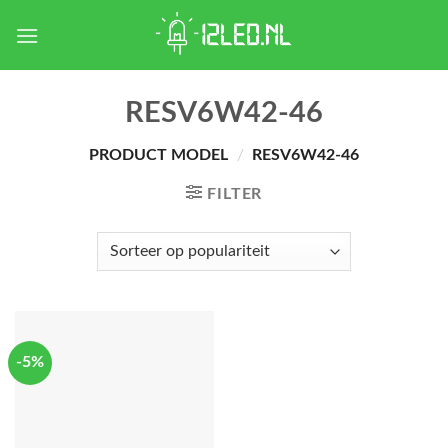
Skip
to
content
RESV6W42-46
PRODUCT MODEL
/
RESV6W42-46
FILTER
-5%