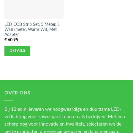
LED COB Strip Set, 5 Meter, 5
Watt/meter, Warm Wit, Met
Adapter
€
60,95
DETAILS
OVER ONS
Bij 12led.nl leveren we hoogwaardige en duurzame LED-
verlichting voor zowel particulieren als bedrijven. Met een
scherp oog voor innovatie en kwaliteit, selecteren we de
beste producten die energie besparen en lang meegaan.