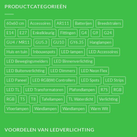
verlichting
energieverbruik.
PRODUCTCATEGORIEËN
60x60 cm
Accessoires
AR111
Batterijen
Breedstralers
E14
E27
Enkelkleurig
Fittingen
G4
G9
G24
GU4 / MR11
GU5.3
GU10
GY6.35
Hanglampen
Huis en tuin
Inbouwspots
LED-lampen
LED Accessoires
LED Bewegingsmelders
LED Binnenverlichting
LED Buitenverlichting
LED Dimmers
LED Neon Flex
LED Paneel
LED RGB(W) Controllers
LED Spots
LED Strips
LED TL
LED Transformatoren
Plafondlampen
R7S
RGB
RGB
T5
T8
Tafellampen
TL Waterdicht
Verlichting
Vloerlampen
Wandlampen
Wandlampen
Warm Wit
VOORDELEN VAN LEDVERLICHTING