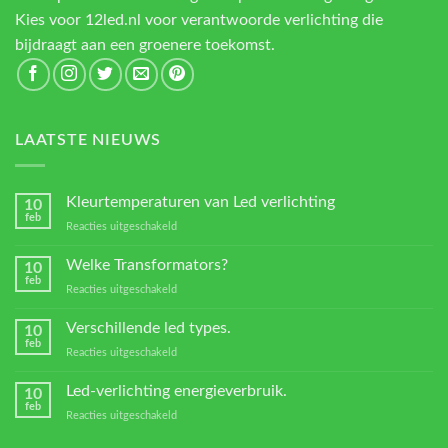
Kies voor 12led.nl voor verantwoorde verlichting die
bijdraagt aan een groenere toekomst.
LAATSTE NIEUWS
Kleurtemperaturen van Led verlichting
10
feb
voor
Reacties uitgeschakeld
Kleurtemperaturen
van
Welke Transformators?
10
Led
feb
voor
Reacties uitgeschakeld
verlichting
Welke
Transformators?
Verschillende led types.
10
feb
voor
Reacties uitgeschakeld
Verschillende
led
Led-verlichting energieverbruik.
10
types.
feb
voor
Reacties uitgeschakeld
Led-