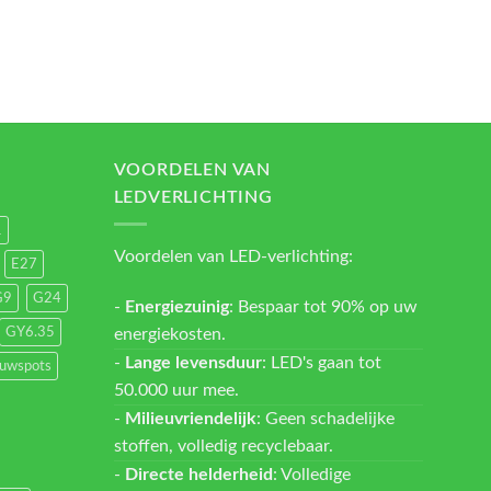
VOORDELEN VAN
LEDVERLICHTING
1
Voordelen van LED-verlichting:
E27
G9
G24
-
Energiezuinig
: Bespaar tot 90% op uw
energiekosten.
GY6.35
-
Lange levensduur
: LED's gaan tot
ouwspots
50.000 uur mee.
-
Milieuvriendelijk
: Geen schadelijke
stoffen, volledig recyclebaar.
-
Directe helderheid
: Volledige