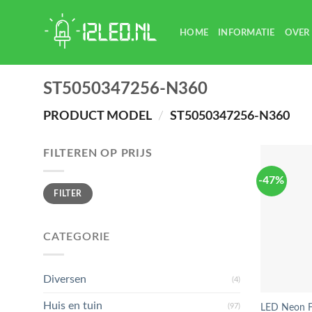
Skip
to
HOME
INFORMATIE
OVER
content
ST5050347256-N360
PRODUCT MODEL
/
ST5050347256-N360
FILTEREN OP PRIJS
-47%
Min.
Max.
FILTER
prijs
prijs
CATEGORIE
Diversen
(4)
Huis en tuin
(97)
LED Neon Fl