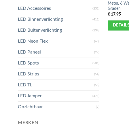
Meter, 6 Wa
LED Accessoires
Graden
(231)
€
17,95
LED Binnenverlichting
(411)
DETAIL
LED Buitenverlichting
(234)
LED Neon Flex
(60)
LED Paneel
(27)
LED Spots
(501)
LED Strips
(54)
LED TL
(55)
LED-lampen
(471)
Onzichtbaar
(7)
MERKEN