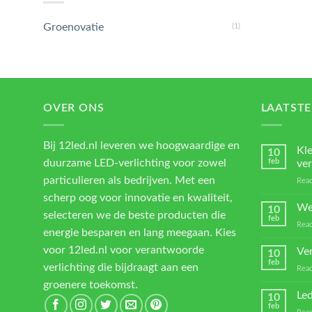
Groenovatie
(1)
OVER ONS
LAATSTE
Bij 12led.nl leveren we hoogwaardige en
Kl
10
duurzame LED-verlichting voor zowel
feb
ver
particulieren als bedrijven. Met een
Reac
scherp oog voor innovatie en kwaliteit,
We
10
selecteren we de beste producten die
feb
Reac
energie besparen en lang meegaan. Kies
voor 12led.nl voor verantwoorde
Ver
10
feb
verlichting die bijdraagt aan een
Reac
groenere toekomst.
Led
10
feb