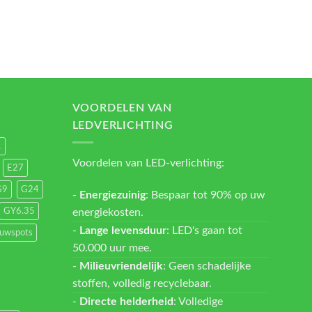
VOORDELEN VAN
LEDVERLICHTING
1
Voordelen van LED-verlichting:
E27
G9
G24
-
Energiezuinig
: Bespaar tot 90% op uw
energiekosten.
GY6.35
-
Lange levensduur
: LED's gaan tot
ouwspots
50.000 uur mee.
-
Milieuvriendelijk
: Geen schadelijke
stoffen, volledig recyclebaar.
-
Directe helderheid
: Volledige