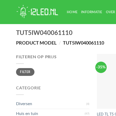
Skip
to
HOME
INFORMATIE
OVER
content
TUT5IW040061110
PRODUCT MODEL
/
TUT5IW040061110
FILTEREN OP PRIJS
-35%
Min.
Max.
FILTER
prijs
prijs
CATEGORIE
Diversen
(4)
Huis en tuin
(97)
LED TL T5 