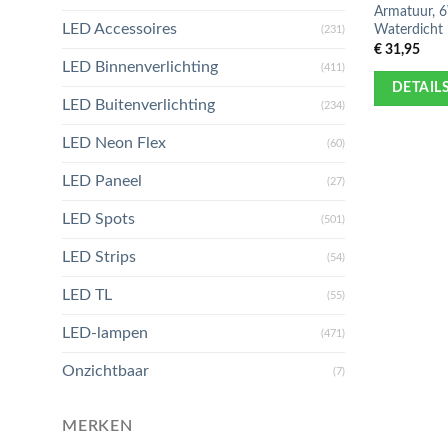
Armatuur, 
LED Accessoires
Waterdicht
(231)
€
31,95
LED Binnenverlichting
(411)
DETAIL
LED Buitenverlichting
(234)
LED Neon Flex
(60)
LED Paneel
(27)
LED Spots
(501)
LED Strips
(54)
LED TL
(55)
LED-lampen
(471)
Onzichtbaar
(7)
MERKEN