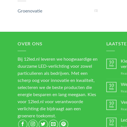
Groenovatie
(1)
OVER ONS
LAATSTE
Bij 12led.nl leveren we hoogwaardige en
Kl
10
duurzame LED-verlichting voor zowel
feb
ver
particulieren als bedrijven. Met een
Reac
scherp oog voor innovatie en kwaliteit,
We
10
selecteren we de beste producten die
feb
Reac
energie besparen en lang meegaan. Kies
voor 12led.nl voor verantwoorde
Ver
10
feb
verlichting die bijdraagt aan een
Reac
groenere toekomst.
Led
10
feb