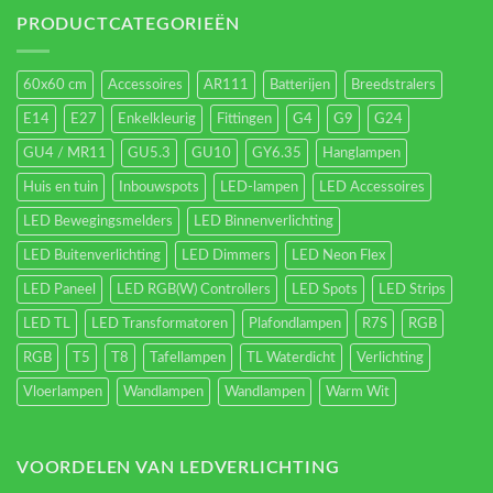
verlichting
energieverbruik.
PRODUCTCATEGORIEËN
60x60 cm
Accessoires
AR111
Batterijen
Breedstralers
E14
E27
Enkelkleurig
Fittingen
G4
G9
G24
GU4 / MR11
GU5.3
GU10
GY6.35
Hanglampen
Huis en tuin
Inbouwspots
LED-lampen
LED Accessoires
LED Bewegingsmelders
LED Binnenverlichting
LED Buitenverlichting
LED Dimmers
LED Neon Flex
LED Paneel
LED RGB(W) Controllers
LED Spots
LED Strips
LED TL
LED Transformatoren
Plafondlampen
R7S
RGB
RGB
T5
T8
Tafellampen
TL Waterdicht
Verlichting
Vloerlampen
Wandlampen
Wandlampen
Warm Wit
VOORDELEN VAN LEDVERLICHTING