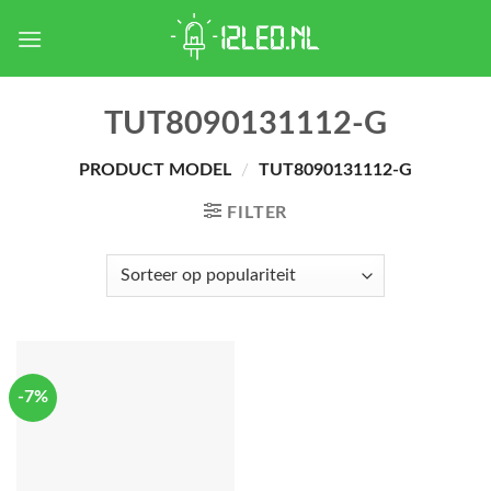
Skip
to
content
TUT8090131112-G
PRODUCT MODEL
/
TUT8090131112-G
FILTER
-7%