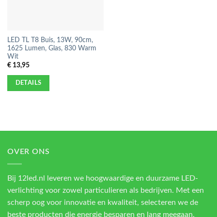
LED TL T8 Buis, 13W, 90cm,
1625 Lumen, Glas, 830 Warm
Wit
€
13,95
DETAILS
OVER ONS
Bij 12led.nl leveren we hoogwaardige en duurzame LED-
verlichting voor zowel particulieren als bedrijven. Met een
scherp oog voor innovatie en kwaliteit, selecteren we de
beste producten die energie besparen en lang meegaan.