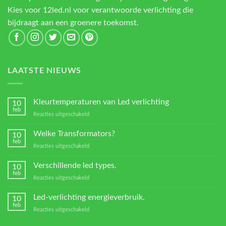
Kies voor 12led.nl voor verantwoorde verlichting die
bijdraagt aan een groenere toekomst.
LAATSTE NIEUWS
Kleurtemperaturen van Led verlichting
10
feb
voor
Reacties uitgeschakeld
Kleurtemperaturen
van
Welke Transformators?
10
Led
feb
voor
Reacties uitgeschakeld
verlichting
Welke
Transformators?
Verschillende led types.
10
feb
voor
Reacties uitgeschakeld
Verschillende
led
Led-verlichting energieverbruik.
10
types.
feb
voor
Reacties uitgeschakeld
Led-