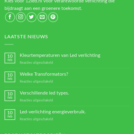
Kies voor 12led.nl voor verantwoorde verlichting die
bijdraagt aan een groenere toekomst.
LAATSTE NIEUWS
Kleurtemperaturen van Led verlichting
10
feb
voor
Reacties uitgeschakeld
Kleurtemperaturen
van
Welke Transformators?
10
Led
feb
voor
Reacties uitgeschakeld
verlichting
Welke
Transformators?
Verschillende led types.
10
feb
voor
Reacties uitgeschakeld
Verschillende
led
Led-verlichting energieverbruik.
10
types.
feb
voor
Reacties uitgeschakeld
Led-
verlichting