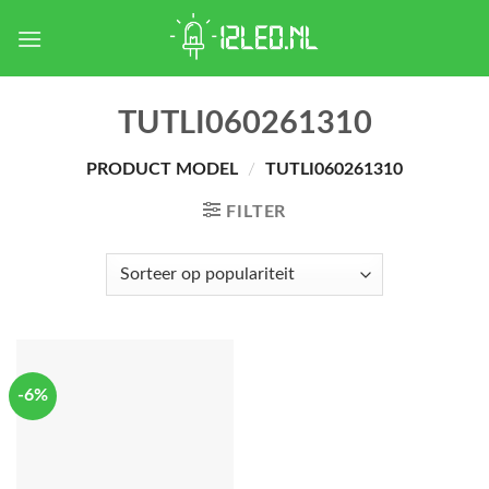
Skip
to
content
TUTLI060261310
PRODUCT MODEL
/
TUTLI060261310
FILTER
-6%