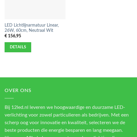
LED Lichtlijnarmatuur Linear,
26W, 60cm, Neutraal Wit
€
156,95
DETAILS
OVER ONS
Bij 12led.nl leveren we hoogwaardige en duurzame LED-
verlichting voor zowel particulieren als bedrijven. Met een
scherp oog voor innovatie en kwaliteit, selecteren we de
beste producten die energie besparen en lang meegaan.