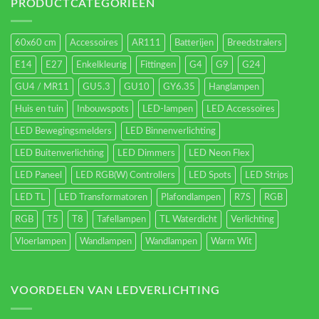
energieverbruik.
PRODUCTCATEGORIEËN
60x60 cm
Accessoires
AR111
Batterijen
Breedstralers
E14
E27
Enkelkleurig
Fittingen
G4
G9
G24
GU4 / MR11
GU5.3
GU10
GY6.35
Hanglampen
Huis en tuin
Inbouwspots
LED-lampen
LED Accessoires
LED Bewegingsmelders
LED Binnenverlichting
LED Buitenverlichting
LED Dimmers
LED Neon Flex
LED Paneel
LED RGB(W) Controllers
LED Spots
LED Strips
LED TL
LED Transformatoren
Plafondlampen
R7S
RGB
RGB
T5
T8
Tafellampen
TL Waterdicht
Verlichting
Vloerlampen
Wandlampen
Wandlampen
Warm Wit
VOORDELEN VAN LEDVERLICHTING