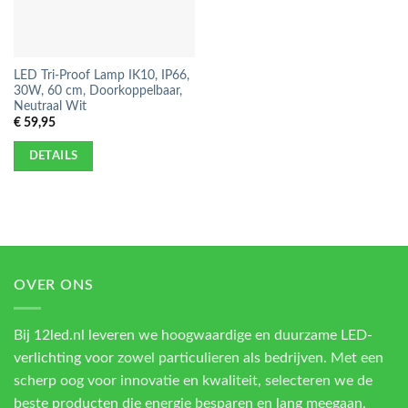
LED Tri-Proof Lamp IK10, IP66,
30W, 60 cm, Doorkoppelbaar,
Neutraal Wit
€
59,95
DETAILS
OVER ONS
Bij 12led.nl leveren we hoogwaardige en duurzame LED-
verlichting voor zowel particulieren als bedrijven. Met een
scherp oog voor innovatie en kwaliteit, selecteren we de
beste producten die energie besparen en lang meegaan.