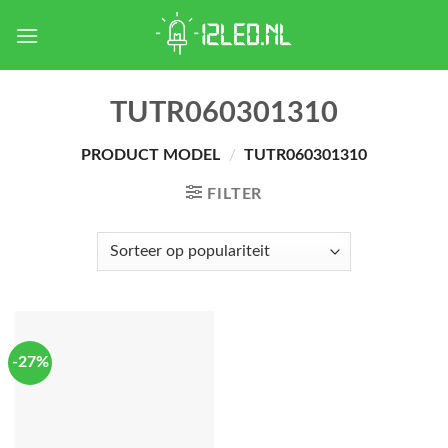
Skip
to
content
TUTR060301310
PRODUCT MODEL
/
TUTR060301310
FILTER
-27%