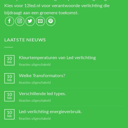
Kies voor 12led.nl voor verantwoorde verlichting die
bijdraagt aan een groenere toekomst.
LAATSTE NIEUWS
Kleurtemperaturen van Led verlichting
10
feb
voor
Reacties uitgeschakeld
Kleurtemperaturen
van
Welke Transformators?
10
Led
feb
voor
Reacties uitgeschakeld
verlichting
Welke
Transformators?
Verschillende led types.
10
feb
voor
Reacties uitgeschakeld
Verschillende
led
Led-verlichting energieverbruik.
10
types.
feb
voor
Reacties uitgeschakeld
Led-