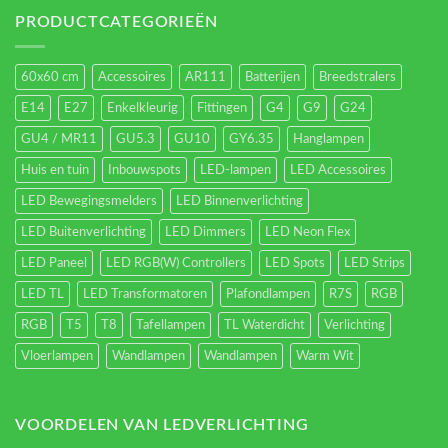
verlichting
energieverbruik.
PRODUCTCATEGORIEËN
60x60 cm
Accessoires
AR111
Batterijen
Breedstralers
E14
E27
Enkelkleurig
Fittingen
G4
G9
G24
GU4 / MR11
GU5.3
GU10
GY6.35
Hanglampen
Huis en tuin
Inbouwspots
LED-lampen
LED Accessoires
LED Bewegingsmelders
LED Binnenverlichting
LED Buitenverlichting
LED Dimmers
LED Neon Flex
LED Paneel
LED RGB(W) Controllers
LED Spots
LED Strips
LED TL
LED Transformatoren
Plafondlampen
R7S
RGB
RGB
T5
T8
Tafellampen
TL Waterdicht
Verlichting
Vloerlampen
Wandlampen
Wandlampen
Warm Wit
VOORDELEN VAN LEDVERLICHTING