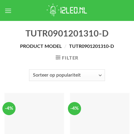
Skip
to
content
TUTR0901201310-D
PRODUCT MODEL
/
TUTR0901201310-D
FILTER
-4%
-4%