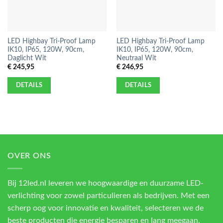
LED Highbay Tri-Proof Lamp
LED Highbay Tri-Proof Lamp
IK10, IP65, 120W, 90cm,
IK10, IP65, 120W, 90cm,
Daglicht Wit
Neutraal Wit
€
245,95
€
246,95
DETAILS
DETAILS
OVER ONS
Bij 12led.nl leveren we hoogwaardige en duurzame LED-
verlichting voor zowel particulieren als bedrijven. Met een
scherp oog voor innovatie en kwaliteit, selecteren we de
beste producten die energie besparen en lang meegaan.