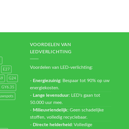
VOORDELEN VAN
LEDVERLICHTING
1
Voordelen van LED-verlichting:
E27
G9
G24
-
Energiezuinig
: Bespaar tot 90% op uw
energiekosten.
GY6.35
-
Lange levensduur
: LED's gaan tot
ouwspots
50.000 uur mee.
-
Milieuvriendelijk
: Geen schadelijke
stoffen, volledig recyclebaar.
-
Directe helderheid
: Volledige