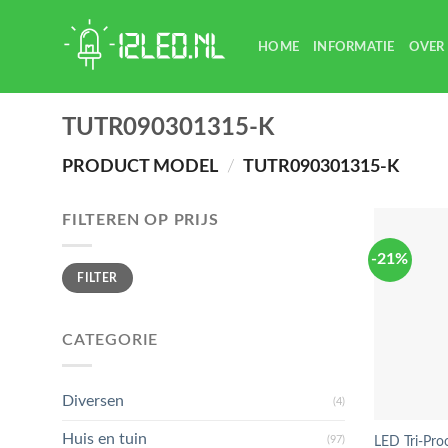
Skip
to
HOME
INFORMATIE
OVER
content
TUTR090301315-K
PRODUCT MODEL
/
TUTR090301315-K
FILTEREN OP PRIJS
-21%
Min.
Max.
FILTER
prijs
prijs
CATEGORIE
Diversen
(4)
Huis en tuin
(97)
LED Tri-Pro