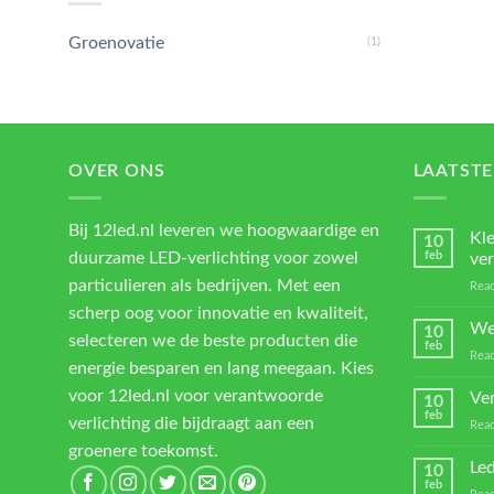
Groenovatie
(1)
OVER ONS
LAATSTE
Bij 12led.nl leveren we hoogwaardige en
Kl
10
duurzame LED-verlichting voor zowel
feb
ver
particulieren als bedrijven. Met een
Reac
scherp oog voor innovatie en kwaliteit,
We
10
selecteren we de beste producten die
feb
Reac
energie besparen en lang meegaan. Kies
voor 12led.nl voor verantwoorde
Ver
10
feb
verlichting die bijdraagt aan een
Reac
groenere toekomst.
Led
10
feb