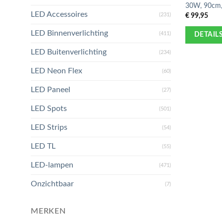
30W, 90cm,
LED Accessoires
€
99,95
(231)
LED Binnenverlichting
(411)
DETAIL
LED Buitenverlichting
(234)
LED Neon Flex
(60)
LED Paneel
(27)
LED Spots
(501)
LED Strips
(54)
LED TL
(55)
LED-lampen
(471)
Onzichtbaar
(7)
MERKEN