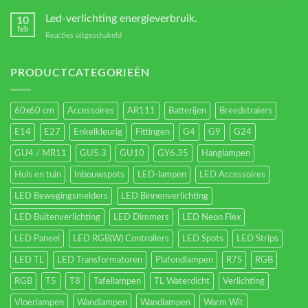
Verschillende
led
Led-verlichting energieverbruik.
10
types.
feb
voor
Reacties uitgeschakeld
Led-
verlichting
energieverbruik.
PRODUCTCATEGORIEËN
60x60 cm
Accessoires
AR111
Batterijen
Breedstralers
E14
E27
Enkelkleurig
Fittingen
G4
G9
G24
GU4 / MR11
GU5.3
GU10
GY6.35
Hanglampen
Huis en tuin
Inbouwspots
LED-lampen
LED Accessoires
LED Bewegingsmelders
LED Binnenverlichting
LED Buitenverlichting
LED Dimmers
LED Neon Flex
LED Paneel
LED RGB(W) Controllers
LED Spots
LED Strips
LED TL
LED Transformatoren
Plafondlampen
R7S
RGB
RGB
T5
T8
Tafellampen
TL Waterdicht
Verlichting
Vloerlampen
Wandlampen
Wandlampen
Warm Wit