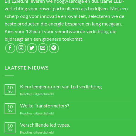
Bij 12led.nl leveren we hoogwaardige en duurzame LED-
verlichting voor zowel particulieren als bedrijven. Met een
scherp oog voor innovatie en kwaliteit, selecteren we de
beste producten die energie besparen en lang meegaan.
Kies voor 12led.nl voor verantwoorde verlichting die
bijdraagt aan een groenere toekomst.
LAATSTE NIEUWS
Kleurtemperaturen van Led verlichting
10
feb
voor
Reacties uitgeschakeld
Kleurtemperaturen
van
Welke Transformators?
10
Led
feb
voor
Reacties uitgeschakeld
verlichting
Welke
Transformators?
Verschillende led types.
10
feb
voor
Reacties uitgeschakeld