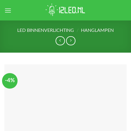
Skip
to
content
LED BINNENVERLICHTING
/
HANGLAMPEN
-4%