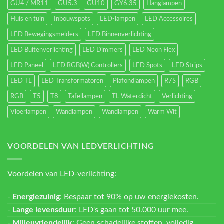
GU4 / MR11
GU5.3
GU10
GY6.35
Hanglampen
Huis en tuin
Inbouwspots
LED-lampen
LED Accessoires
LED Bewegingsmelders
LED Binnenverlichting
LED Buitenverlichting
LED Dimmers
LED Neon Flex
LED Paneel
LED RGB(W) Controllers
LED Spots
LED Strips
LED TL
LED Transformatoren
Plafondlampen
R7S
RGB
RGB
T5
T8
Tafellampen
TL Waterdicht
Verlichting
Vloerlampen
Wandlampen
Wandlampen
Warm Wit
VOORDELEN VAN LEDVERLICHTING
Voordelen van LED-verlichting:
-
Energiezuinig
: Bespaar tot 90% op uw energiekosten.
-
Lange levensduur
: LED's gaan tot 50.000 uur mee.
-
Milieuvriendelijk
: Geen schadelijke stoffen, volledig