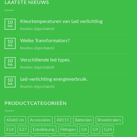
LAATSTE NIEUWS
Kleurtemperaturen van Led verlichting
10
feb
voor
Reacties uitgeschakeld
Kleurtemperaturen
van
Welke Transformators?
10
Led
feb
voor
Reacties uitgeschakeld
verlichting
Welke
Transformators?
Verschillende led types.
10
feb
voor
Reacties uitgeschakeld
Verschillende
led
Led-verlichting energieverbruik.
10
types.
feb
voor
Reacties uitgeschakeld
Led-
verlichting
energieverbruik.
PRODUCTCATEGORIEËN
60x60 cm
Accessoires
AR111
Batterijen
Breedstralers
E14
E27
Enkelkleurig
Fittingen
G4
G9
G24