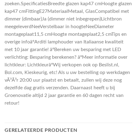
zoeken.SpecificatiesBreedte glazen kap47 cmHoogte glazen
kap47 cmFittingE27MateriaalMetaal, GlasCompatibel met
dimmer (dimbaar)Ja (dimmer niet inbegrepen)Lichtbron
meegeleverdNeeVerstelbaar in hoogteNeeDiameter
montageplaat11,5 cmHoogte montageplaat2,5 cmTips en
overige infoâºArditi lamphouder van Italiaanse kwaliteit
met 10 jaar garantie! âºBereken uw besparing met LED
verlichting: Besparing berekenen? âºMeer informatie over
lichtkleur: LichtkleurâºWij verkopen ook op Beslist.nl,
Bol.com, Kieskeurig, etc! Als u uw bestelling op werkdagen
vÃ³Ã³r 20:00 uur plaatst en betaalt, zullen wij deze nog
dezelfde dag gratis verzenden. Daarnaast heeft u bij
Groenovatie altijd 2 jaar garantie en 60 dagen recht van
retour!
GERELATEERDE PRODUCTEN