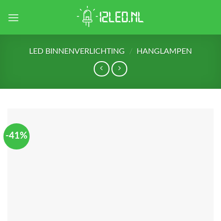
Skip
to
content
LED BINNENVERLICHTING
/
HANGLAMPEN
-41%