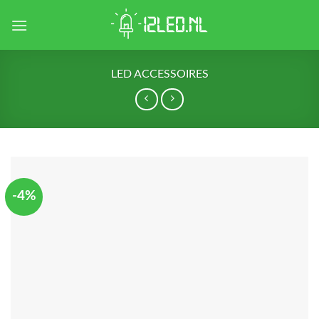
Skip
to
content
LED ACCESSOIRES
-4%