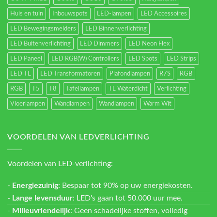
Huis en tuin
Inbouwspots
LED-lampen
LED Accessoires
LED Bewegingsmelders
LED Binnenverlichting
LED Buitenverlichting
LED Dimmers
LED Neon Flex
LED Paneel
LED RGB(W) Controllers
LED Spots
LED Strips
LED TL
LED Transformatoren
Plafondlampen
R7S
RGB
RGB
T5
T8
Tafellampen
TL Waterdicht
Verlichting
Vloerlampen
Wandlampen
Wandlampen
Warm Wit
VOORDELEN VAN LEDVERLICHTING
Voordelen van LED-verlichting:
-
Energiezuinig
: Bespaar tot 90% op uw energiekosten.
-
Lange levensduur
: LED's gaan tot 50.000 uur mee.
-
Milieuvriendelijk
: Geen schadelijke stoffen, volledig