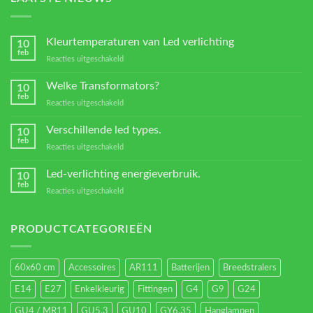
Kleurtemperaturen van Led verlichting
10
feb
voor
Reacties uitgeschakeld
Kleurtemperaturen
van
Welke Transformators?
10
Led
feb
voor
Reacties uitgeschakeld
verlichting
Welke
Transformators?
Verschillende led types.
10
feb
voor
Reacties uitgeschakeld
Verschillende
led
Led-verlichting energieverbruik.
10
types.
feb
voor
Reacties uitgeschakeld
Led-
verlichting
energieverbruik.
PRODUCTCATEGORIEËN
60x60 cm
Accessoires
AR111
Batterijen
Breedstralers
E14
E27
Enkelkleurig
Fittingen
G4
G9
G24
GU4 / MR11
GU5.3
GU10
GY6.35
Hanglampen