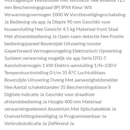
Montagewijze Wandmodel Met ventilator Nee Breedte 725
mm Beschermingsgraad (IP) IPX4 Kleur Wit
Verwarmingsvermogen 1000 W Vorstbeveiligingsschakeling
Ja Bediening via app Ja Diepte 90 mm Geschikt voor
busaansluiting Nee Gewicht 4.5 kg Materiaal front Staal
Met afstandsbediening Ja Open-raam-detectie Nee Positie
bedieningspaneel Bovenzijde Uitvoering rooster
Geperforeerd Vermogensregeling Elektronisch Opmerking
Systeem verwarming mogelijk via app Serie DTD-T
Aansluitvermogen 1 kW Elektro-aansluiting 1/N~230 V
Temperatuurinstelling 0 t/m 35 Â°C Luchtuitblaas
Bovenzijde Uitvoering Overig Met aanwezigheidsmelder
Nee Aantal schakelstanden 35 Beschermingsklasse II
Digitale indicatie Ja Geschikt voor draadloze
afstandsbediening Ja Hoogte 400 mm Materiaal
verwarmingselement Aluminium Met tijdschakelklok Ja
Oververhittingsbeveiliging Ja Programmeerbaar Ja
Verbruiksindicatie Ja Zelflerend Ja