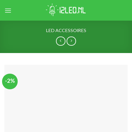
Skip
to
content
LED ACCESSOIRES
-2%