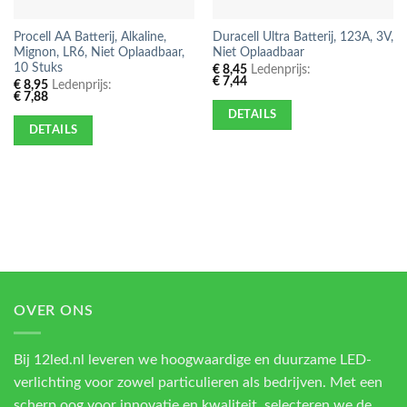
Procell AA Batterij, Alkaline,
Duracell Ultra Batterij, 123A, 3V,
Mignon, LR6, Niet Oplaadbaar,
Niet Oplaadbaar
10 Stuks
€
8,45
Ledenprijs:
€
7,44
€
8,95
Ledenprijs:
€
7,88
DETAILS
DETAILS
OVER ONS
Bij 12led.nl leveren we hoogwaardige en duurzame LED-
verlichting voor zowel particulieren als bedrijven. Met een
scherp oog voor innovatie en kwaliteit, selecteren we de