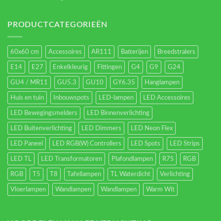
Led-
verlichting
energieverbruik.
PRODUCTCATEGORIEËN
60x60 cm
Accessoires
AR111
Batterijen
Breedstralers
E14
E27
Enkelkleurig
Fittingen
G4
G9
G24
GU4 / MR11
GU5.3
GU10
GY6.35
Hanglampen
Huis en tuin
Inbouwspots
LED-lampen
LED Accessoires
LED Bewegingsmelders
LED Binnenverlichting
LED Buitenverlichting
LED Dimmers
LED Neon Flex
LED Paneel
LED RGB(W) Controllers
LED Spots
LED Strips
LED TL
LED Transformatoren
Plafondlampen
R7S
RGB
RGB
T5
T8
Tafellampen
TL Waterdicht
Verlichting
Vloerlampen
Wandlampen
Wandlampen
Warm Wit