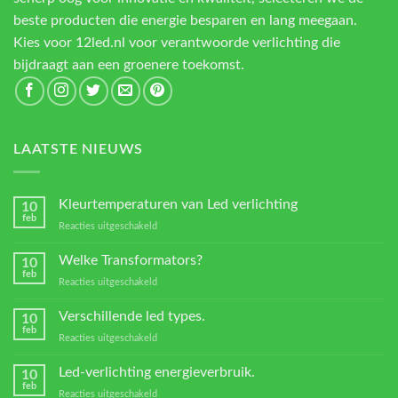
beste producten die energie besparen en lang meegaan.
Kies voor 12led.nl voor verantwoorde verlichting die
bijdraagt aan een groenere toekomst.
LAATSTE NIEUWS
Kleurtemperaturen van Led verlichting
10
feb
voor
Reacties uitgeschakeld
Kleurtemperaturen
van
Welke Transformators?
10
Led
feb
voor
Reacties uitgeschakeld
verlichting
Welke
Transformators?
Verschillende led types.
10
feb
voor
Reacties uitgeschakeld
Verschillende
led
Led-verlichting energieverbruik.
10
types.
feb
voor
Reacties uitgeschakeld