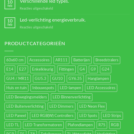
Verschillende led types.
10
feb
voor
Reacties uitgeschakeld
Verschillende
led
Led-verlichting energieverbruik.
10
types.
feb
voor
Reacties uitgeschakeld
Led-
verlichting
energieverbruik.
PRODUCTCATEGORIEËN
60x60 cm
Accessoires
AR111
Batterijen
Breedstralers
E14
E27
Enkelkleurig
Fittingen
G4
G9
G24
GU4 / MR11
GU5.3
GU10
GY6.35
Hanglampen
Huis en tuin
Inbouwspots
LED-lampen
LED Accessoires
LED Bewegingsmelders
LED Binnenverlichting
LED Buitenverlichting
LED Dimmers
LED Neon Flex
LED Paneel
LED RGB(W) Controllers
LED Spots
LED Strips
LED TL
LED Transformatoren
Plafondlampen
R7S
RGB