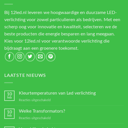
Bij 12led.nl leveren we hoogwaardige en duurzame LED-
verlichting voor zowel particulieren als bedrijven. Met een
scherp oog voor innovatie en kwaliteit, selecteren we de
beste producten die energie besparen en lang meegaan.
Kies voor 12led.nl voor verantwoorde verlichting die
bijdraagt aan een groenere toekomst.
LAATSTE NIEUWS
Kleurtemperaturen van Led verlichting
10
feb
voor
Reacties uitgeschakeld
Kleurtemperaturen
van
Welke Transformators?
10
Led
feb
voor
Reacties uitgeschakeld
verlichting
Welke
Transformators?