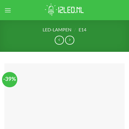
Skip
to
content
LED-LAMPEN
/
E14
-39%