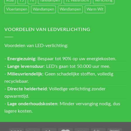
RGB
T5
T8
Tafellampen
TL Waterdicht
Verlichting
Vloerlampen
Wandlampen
Wandlampen
Warm Wit
VOORDELEN VAN LEDVERLICHTING
Voordelen van LED-verlichting:
-
Energiezuinig
: Bespaar tot 90% op uw energiekosten.
-
Lange levensduur
: LED's gaan tot 50.000 uur mee.
-
Milieuvriendelijk
: Geen schadelijke stoffen, volledig
recyclebaar.
-
Directe helderheid
: Volledige verlichting zonder
opwarmtijd.
-
Lage onderhoudskosten
: Minder vervanging nodig, dus
lagere kosten.