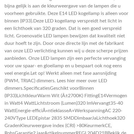
bijna gelijk is aan de kleurweergave van de lampen die u
voorheen gebruikte. Deze E14 LED kogellamp is alleen voor
binnen (IP33).Deze LED kogellamp verspreidt het licht in
een lichthoek van 320 graden. Dat is een goed verspreid
licht. Groenovatie LED lampen bewijzen dat kwaliteit niet
duur hoeft te zijn. Door onze directe lijn met de fabrikant
van onze LED verlichting kunnen wij u deze scherpe prijzen
aanbieden. Onze LED lampen zijn een perfecte vervanging
voor uw spaar- en gloeilamp en u bespaart ook nog eens
veel energie.Let op! Werkt alleen met fase aansnijding
(PWM, TRIAC) dimmers. Lees hier meer over LED
dimmers.SpecificatiesGeschikt voorBinnen
(IP33)LichtkleurWarm Wit (Â±2700K) FittingE14Vermogen
in Watt4 WattLichtstroom (Lumen)320 lmVervangt35-40
WattEnergie-efficiÃ«ntieklasseA+WerkspanningAC 220-
240VType LEDEpistar 2835 SMDDimbaarJaLichthoek320
GradenKleurweergave index (CRI) >80KeurmerkCE,
RohsGarantie2 jaarArtikelnummerREGL204D21BBekijk de