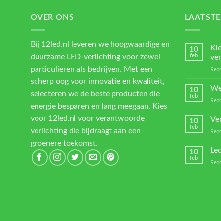
OVER ONS
LAATSTE
Bij 12led.nl leveren we hoogwaardige en
Kl
10
duurzame LED-verlichting voor zowel
feb
ver
particulieren als bedrijven. Met een
Reac
scherp oog voor innovatie en kwaliteit,
We
10
selecteren we de beste producten die
feb
Reac
energie besparen en lang meegaan. Kies
voor 12led.nl voor verantwoorde
Ver
10
feb
verlichting die bijdraagt aan een
Reac
groenere toekomst.
Led
10
feb
Reac