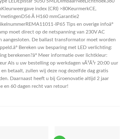
ype LEDEpistar 5050 SMDDimbaarNeeLichthoek360
Kleurweergave index (CRI) >80KeurmerkCE,
fmetingenD56 Ã H160 mmGarantie2
tikelnummerREMA11011-IP65 Tips en overige infoâº
amp moet direct op de netspanning van 230V AC
 aangesloten. De ballast transformator moet worden
ppeld.âº Bereken uw besparing met LED verlichting:
ing berekenen?âº Meer informatie over lichtkleur:
leur Als u uw bestelling op werkdagen vÃ³Ã³r 20:00 uur
 en betaalt, zullen wij deze nog dezelfde dag gratis
en. Daarnaast heeft u bij Groenovatie altijd 2 jaar
ie en 60 dagen recht van retour!