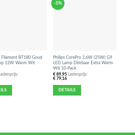
-5%
-28%
 Filament BT180 Goud
Philips CorePro 2,6W (25W) G9
E27 L
amp 12W Warm Wit
LED Lamp Dimbaar Extra Warm
Warm 
Wit 10-Pack
€
43,9
€
38,6
edenprijs:
€
89,95
Ledenprijs:
€
79,16
DE
ILS
DETAILS