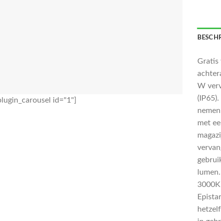
BESCHR
Gratis
achter
W verv
(IP65).
lugin_carousel id="1"]
nemen.
met een
magazi
vervang
gebrui
lumen. 
3000K.
Epista
hetzel