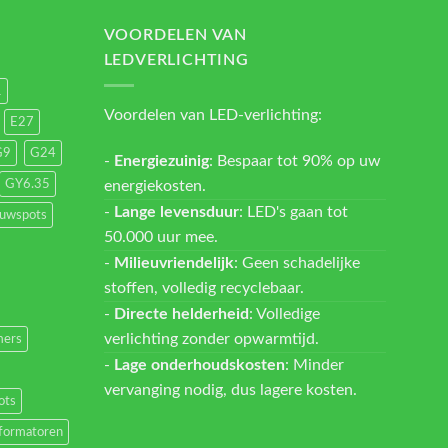
VOORDELEN VAN
LEDVERLICHTING
1
Voordelen van LED-verlichting:
E27
G9
G24
-
Energiezuinig
: Bespaar tot 90% op uw
energiekosten.
GY6.35
-
Lange levensduur
: LED's gaan tot
ouwspots
50.000 uur mee.
-
Milieuvriendelijk
: Geen schadelijke
stoffen, volledig recyclebaar.
-
Directe helderheid
: Volledige
verlichting zonder opwarmtijd.
ers
-
Lage onderhoudskosten
: Minder
vervanging nodig, dus lagere kosten.
ots
formatoren