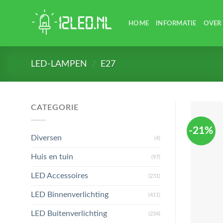
Skip
to
HOME
INFORMATIE
OVER
content
LED-LAMPEN
/
E27
CATEGORIE
-21%
Diversen
(4)
Huis en tuin
(97)
LED Accessoires
(231)
LED Binnenverlichting
(411)
LED Buitenverlichting
(234)