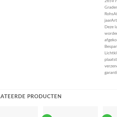
265VT
Graden
RohsA
jaarAr
Deze l
worden
afgeko
Bespar
Lichtk
plaatst
verzend
garant
LATEERDE PRODUCTEN