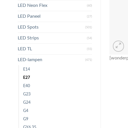
LED Neon Flex
(60)
LED Paneel
(27)
LED Spots
(501)
LED Strips
(54)
LED TL
(55)
[wonderp
LED-lampen
(471)
E14
E27
E40
G23
G24
G4
G9
GY6.35