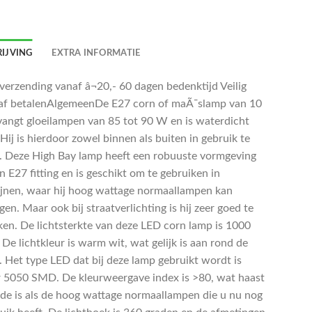
IJVING
EXTRA INFORMATIE
 verzending vanaf â¬20,- 60 dagen bedenktijd Veilig
af betalenAlgemeenDe E27 corn of maÃ¯slamp van 10
angt gloeilampen van 85 tot 90 W en is waterdicht
 Hij is hierdoor zowel binnen als buiten in gebruik te
 Deze High Bay lamp heeft een robuuste vormgeving
 E27 fitting en is geschikt om te gebruiken in
jnen, waar hij hoog wattage normaallampen kan
en. Maar ook bij straatverlichting is hij zeer goed te
ken. De lichtsterkte van deze LED corn lamp is 1000
De lichtkleur is warm wit, wat gelijk is aan rond de
 Het type LED dat bij deze lamp gebruikt wordt is
r 5050 SMD. De kleurweergave index is >80, wat haast
fde is als de hoog wattage normaallampen die u nu nog