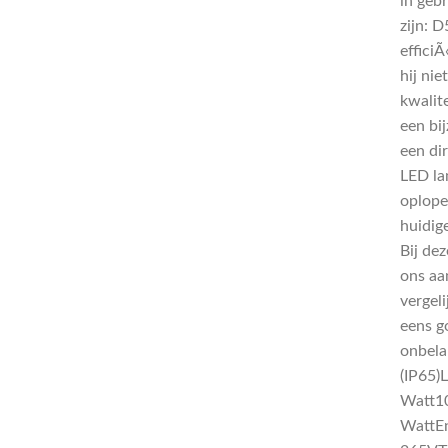
in geb
zijn: D
effici
hij ni
kwalite
een bi
een di
LED la
oplope
huidige
Bij dez
ons aa
vergel
eens go
onbela
(IP65)
Watt10
WattEn