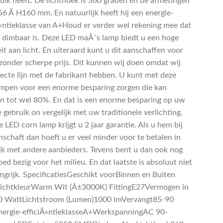
ruik heeft. De lichthoek is 360 graden en de afmetingen
56 Ã H160 mm. En natuurlijk heeft hij een energie-
Ã«ntieklasse van A+Houd er verder wel rekening mee dat
et dimbaar is. Deze LED maÃ¯s lamp biedt u een hoge
it aan licht. En uiteraard kunt u dit aanschaffen voor
jzonder scherpe prijs. Dit kunnen wij doen omdat wij
recte lijn met de fabrikant hebben. U kunt met deze
mpen voor een enorme besparing zorgen die kan
n tot wel 80%. En dat is een enorme besparing op uw
 gebruik on vergelijk met uw traditionele verlichting.
e LED corn lamp krijgt u 2 jaar garantie. Als u hem bij
nschaft dan hoeft u er veel minder voor te betalen in
ijk met andere aanbieders. Tevens bent u dan ook nog
ed bezig voor het milieu. En dat laatste is absoluut niet
ngrijk. SpecificatiesGeschikt voorBinnen en Buiten
LichtkleurWarm Wit (Â±3000K) FittingE27Vermogen in
 WattLichtstroom (Lumen)1000 lmVervangt85-90
ergie-efficiÃ«ntieklasseA+WerkspanningAC 90-