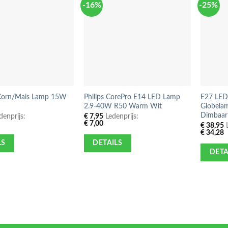
-16%
-25%
Corn/Mais Lamp 15W
Philips CorePro E14 LED Lamp
E27 LED
2.9-40W R50 Warm Wit
Globel
Dimbaar
enprijs:
€
7,95
Ledenprijs:
€
7,00
€
38,95
L
€
34,28
LS
DETAILS
DETA