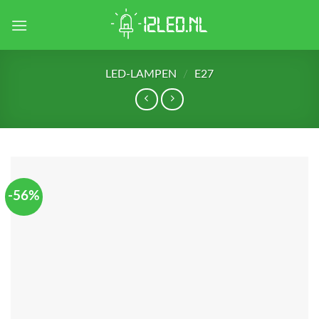
Skip
to
content
LED-LAMPEN
/
E27
-56%