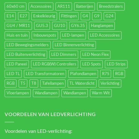
60x60 cm
Accessoires
AR111
Batterijen
Breedstralers
E14
E27
Enkelkleurig
Fittingen
G4
G9
G24
GU4 / MR11
GU5.3
GU10
GY6.35
Hanglampen
Huis en tuin
Inbouwspots
LED-lampen
LED Accessoires
LED Bewegingsmelders
LED Binnenverlichting
LED Buitenverlichting
LED Dimmers
LED Neon Flex
LED Paneel
LED RGB(W) Controllers
LED Spots
LED Strips
LED TL
LED Transformatoren
Plafondlampen
R7S
RGB
RGB
T5
T8
Tafellampen
TL Waterdicht
Verlichting
Vloerlampen
Wandlampen
Wandlampen
Warm Wit
VOORDELEN VAN LEDVERLICHTING
Voordelen van LED-verlichting: