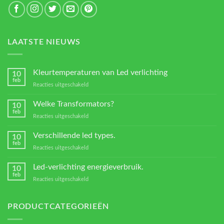
LAATSTE NIEUWS
Kleurtemperaturen van Led verlichting
10
feb
voor
Reacties uitgeschakeld
Kleurtemperaturen
van
Welke Transformators?
10
Led
feb
voor
Reacties uitgeschakeld
verlichting
Welke
Transformators?
Verschillende led types.
10
feb
voor
Reacties uitgeschakeld
Verschillende
led
Led-verlichting energieverbruik.
10
types.
feb
voor
Reacties uitgeschakeld
Led-
verlichting
energieverbruik.
PRODUCTCATEGORIEËN