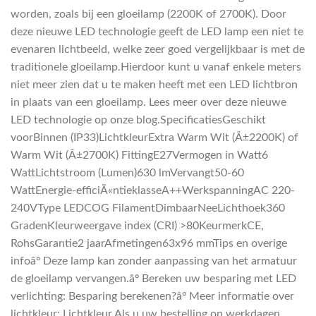
worden, zoals bij een gloeilamp (2200K of 2700K). Door
deze nieuwe LED technologie geeft de LED lamp een niet te
evenaren lichtbeeld, welke zeer goed vergelijkbaar is met de
traditionele gloeilamp.Hierdoor kunt u vanaf enkele meters
niet meer zien dat u te maken heeft met een LED lichtbron
in plaats van een gloeilamp. Lees meer over deze nieuwe
LED technologie op onze blog.SpecificatiesGeschikt
voorBinnen (IP33)LichtkleurExtra Warm Wit (Â±2200K) of
Warm Wit (Â±2700K) FittingE27Vermogen in Watt6
WattLichtstroom (Lumen)630 lmVervangt50-60
WattEnergie-efficiÃ«ntieklasseA++WerkspanningAC 220-
240VType LEDCOG FilamentDimbaarNeeLichthoek360
GradenKleurweergave index (CRI) >80KeurmerkCE,
RohsGarantie2 jaarAfmetingen63x96 mmTips en overige
infoâº Deze lamp kan zonder aanpassing van het armatuur
de gloeilamp vervangen.âº Bereken uw besparing met LED
verlichting: Besparing berekenen?âº Meer informatie over
lichtkleur: Lichtkleur Als u uw bestelling op werkdagen