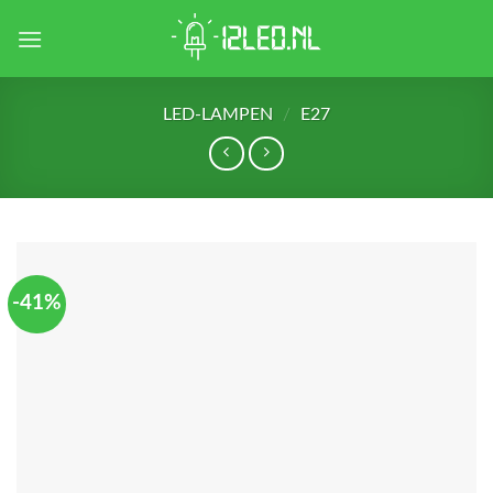
Skip
to
content
LED-LAMPEN
/
E27
-41%