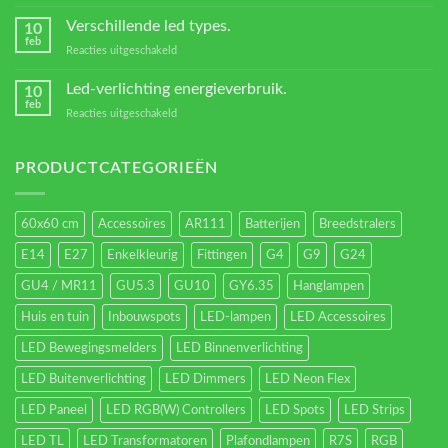
Welke
Transformators?
Verschillende led types.
10
feb
voor
Reacties uitgeschakeld
Verschillende
led
Led-verlichting energieverbruik.
10
types.
feb
voor
Reacties uitgeschakeld
Led-
verlichting
energieverbruik.
PRODUCTCATEGORIEËN
60x60 cm
Accessoires
AR111
Batterijen
Breedstralers
E14
E27
Enkelkleurig
Fittingen
G4
G9
G24
GU4 / MR11
GU5.3
GU10
GY6.35
Hanglampen
Huis en tuin
Inbouwspots
LED-lampen
LED Accessoires
LED Bewegingsmelders
LED Binnenverlichting
LED Buitenverlichting
LED Dimmers
LED Neon Flex
LED Paneel
LED RGB(W) Controllers
LED Spots
LED Strips
LED TL
LED Transformatoren
Plafondlampen
R7S
RGB