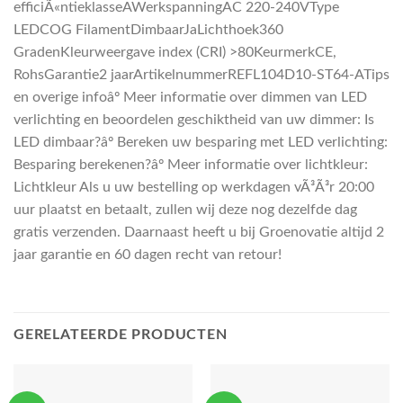
efficiÃ«ntieklasseAWerkspanningAC 220-240VType
LEDCOG FilamentDimbaarJaLichthoek360
GradenKleurweergave index (CRI) >80KeurmerkCE,
RohsGarantie2 jaarArtikelnummerREFL104D10-ST64-ATips
en overige infoâº Meer informatie over dimmen van LED
verlichting en beoordelen geschiktheid van uw dimmer: Is
LED dimbaar?âº Bereken uw besparing met LED verlichting:
Besparing berekenen?âº Meer informatie over lichtkleur:
Lichtkleur Als u uw bestelling op werkdagen vÃ³Ã³r 20:00
uur plaatst en betaalt, zullen wij deze nog dezelfde dag
gratis verzenden. Daarnaast heeft u bij Groenovatie altijd 2
jaar garantie en 60 dagen recht van retour!
GERELATEERDE PRODUCTEN