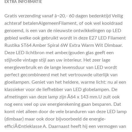
EXTRA INFORMATIE
Gratis verzending vanaf â¬20,- 60 dagen bedenktijd Veilig
achteraf betalenAlgemeenFilament, of ook wel kooldraad
genoemd, is een van de nieuwste ontwikkelingen op LED
gebied welke ook gebruikt wordt in deze E27 LED Filament
Rustika ST64 Amber Spiral 6W Extra Warm Wit Dimbaar.
Deze LED lichtbron met amber/gouden glas geeft een
stijlvolle vintage stijl aan uw interieur. Het zeer lage
energieverbruik en de lange levensduur van LED wordt
perfect gecombineerd met het vertrouwde uiterlijk van
gloeilampen. Geniet van het heldere, warme licht: nu al een
klassieker voor de liefhebber van LED globelampen. De
afmetingen van deze lamp zijn Ã64 x 143 mm.U zult ook
nog eens veel op uw energierekening gaan besparen. Dat
komt niet alleen door de vele branduren van deze LED lamp
(dimbaar) maar ook door bijvoorbeeld de energie-
efficiÃ©ntieklasse A. Daarnaast heeft hij een vermogen van