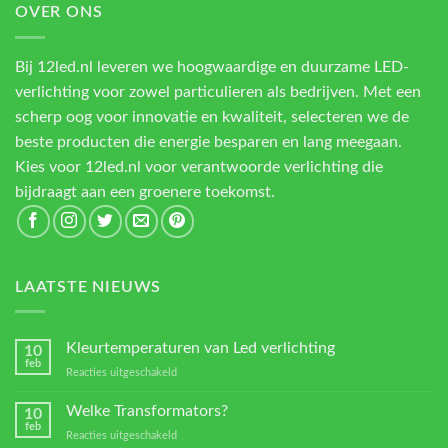
OVER ONS
Bij 12led.nl leveren we hoogwaardige en duurzame LED-
verlichting voor zowel particulieren als bedrijven. Met een
scherp oog voor innovatie en kwaliteit, selecteren we de
beste producten die energie besparen en lang meegaan.
Kies voor 12led.nl voor verantwoorde verlichting die
bijdraagt aan een groenere toekomst.
LAATSTE NIEUWS
Kleurtemperaturen van Led verlichting
10
feb
voor
Reacties uitgeschakeld
Kleurtemperaturen
van
Welke Transformators?
10
Led
feb
voor
Reacties uitgeschakeld
verlichting