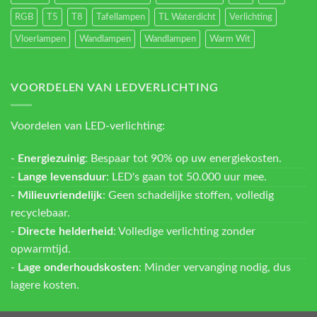
RGB
T5
T8
Tafellampen
TL Waterdicht
Verlichting
Vloerlampen
Wandlampen
Wandlampen
Warm Wit
VOORDELEN VAN LEDVERLICHTING
Voordelen van LED-verlichting:
-
Energiezuinig
: Bespaar tot 90% op uw energiekosten.
-
Lange levensduur
: LED's gaan tot 50.000 uur mee.
-
Milieuvriendelijk
: Geen schadelijke stoffen, volledig
recyclebaar.
-
Directe helderheid
: Volledige verlichting zonder
opwarmtijd.
-
Lage onderhoudskosten
: Minder vervanging nodig, dus
lagere kosten.