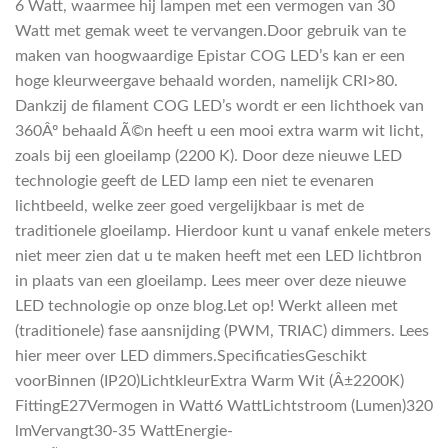
6 Watt, waarmee hij lampen met een vermogen van 30
Watt met gemak weet te vervangen.Door gebruik van te
maken van hoogwaardige Epistar COG LED’s kan er een
hoge kleurweergave behaald worden, namelijk CRI>80.
Dankzij de filament COG LED’s wordt er een lichthoek van
360Âº behaald Ã©n heeft u een mooi extra warm wit licht,
zoals bij een gloeilamp (2200 K). Door deze nieuwe LED
technologie geeft de LED lamp een niet te evenaren
lichtbeeld, welke zeer goed vergelijkbaar is met de
traditionele gloeilamp. Hierdoor kunt u vanaf enkele meters
niet meer zien dat u te maken heeft met een LED lichtbron
in plaats van een gloeilamp. Lees meer over deze nieuwe
LED technologie op onze blog.Let op! Werkt alleen met
(traditionele) fase aansnijding (PWM, TRIAC) dimmers. Lees
hier meer over LED dimmers.SpecificatiesGeschikt
voorBinnen (IP20)LichtkleurExtra Warm Wit (Â±2200K)
FittingE27Vermogen in Watt6 WattLichtstroom (Lumen)320
lmVervangt30-35 WattEnergie-