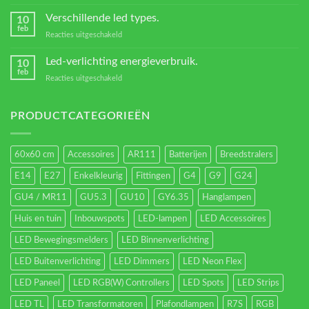
Welke
Transformators?
Verschillende led types.
10
feb
voor
Reacties uitgeschakeld
Verschillende
led
Led-verlichting energieverbruik.
10
types.
feb
voor
Reacties uitgeschakeld
Led-
verlichting
energieverbruik.
PRODUCTCATEGORIEËN
60x60 cm
Accessoires
AR111
Batterijen
Breedstralers
E14
E27
Enkelkleurig
Fittingen
G4
G9
G24
GU4 / MR11
GU5.3
GU10
GY6.35
Hanglampen
Huis en tuin
Inbouwspots
LED-lampen
LED Accessoires
LED Bewegingsmelders
LED Binnenverlichting
LED Buitenverlichting
LED Dimmers
LED Neon Flex
LED Paneel
LED RGB(W) Controllers
LED Spots
LED Strips
LED TL
LED Transformatoren
Plafondlampen
R7S
RGB