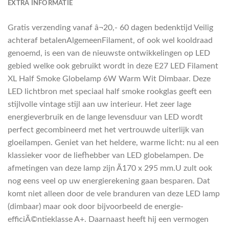
EXTRA INFORMATIE
Gratis verzending vanaf â¬20,- 60 dagen bedenktijd Veilig
achteraf betalenAlgemeenFilament, of ook wel kooldraad
genoemd, is een van de nieuwste ontwikkelingen op LED
gebied welke ook gebruikt wordt in deze E27 LED Filament
XL Half Smoke Globelamp 6W Warm Wit Dimbaar. Deze
LED lichtbron met speciaal half smoke rookglas geeft een
stijlvolle vintage stijl aan uw interieur. Het zeer lage
energieverbruik en de lange levensduur van LED wordt
perfect gecombineerd met het vertrouwde uiterlijk van
gloeilampen. Geniet van het heldere, warme licht: nu al een
klassieker voor de liefhebber van LED globelampen. De
afmetingen van deze lamp zijn Ã170 x 295 mm.U zult ook
nog eens veel op uw energierekening gaan besparen. Dat
komt niet alleen door de vele branduren van deze LED lamp
(dimbaar) maar ook door bijvoorbeeld de energie-
efficiÃ©ntieklasse A+. Daarnaast heeft hij een vermogen