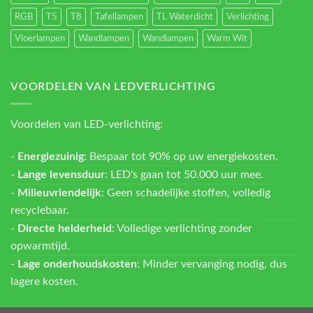
RGB
T5
T8
Tafellampen
TL Waterdicht
Verlichting
Vloerlampen
Wandlampen
Wandlampen
Warm Wit
VOORDELEN VAN LEDVERLICHTING
Voordelen van LED-verlichting:
-
Energiezuinig
: Bespaar tot 90% op uw energiekosten.
-
Lange levensduur
: LED's gaan tot 50.000 uur mee.
-
Milieuvriendelijk
: Geen schadelijke stoffen, volledig
recyclebaar.
-
Directe helderheid
: Volledige verlichting zonder
opwarmtijd.
-
Lage onderhoudskosten
: Minder vervanging nodig, dus
lagere kosten.