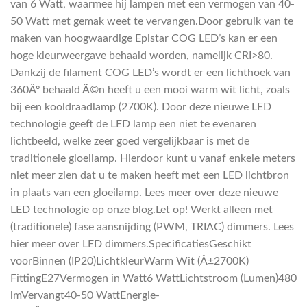
van 6 Watt, waarmee hij lampen met een vermogen van 40-
50 Watt met gemak weet te vervangen.Door gebruik van te
maken van hoogwaardige Epistar COG LED’s kan er een
hoge kleurweergave behaald worden, namelijk CRI>80.
Dankzij de filament COG LED’s wordt er een lichthoek van
360Âº behaald Ã©n heeft u een mooi warm wit licht, zoals
bij een kooldraadlamp (2700K). Door deze nieuwe LED
technologie geeft de LED lamp een niet te evenaren
lichtbeeld, welke zeer goed vergelijkbaar is met de
traditionele gloeilamp. Hierdoor kunt u vanaf enkele meters
niet meer zien dat u te maken heeft met een LED lichtbron
in plaats van een gloeilamp. Lees meer over deze nieuwe
LED technologie op onze blog.Let op! Werkt alleen met
(traditionele) fase aansnijding (PWM, TRIAC) dimmers. Lees
hier meer over LED dimmers.SpecificatiesGeschikt
voorBinnen (IP20)LichtkleurWarm Wit (Â±2700K)
FittingE27Vermogen in Watt6 WattLichtstroom (Lumen)480
lmVervangt40-50 WattEnergie-