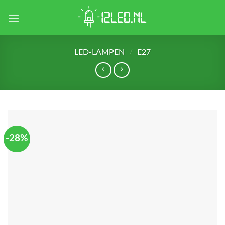
Skip
to
content
LED-LAMPEN
/
E27
-28%