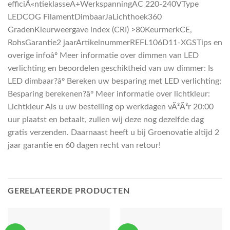
efficiÃ«ntieklasseA+WerkspanningAC 220-240VType
LEDCOG FilamentDimbaarJaLichthoek360
GradenKleurweergave index (CRI) >80KeurmerkCE,
RohsGarantie2 jaarArtikelnummerREFL106D11-XGSTips en
overige infoâº Meer informatie over dimmen van LED
verlichting en beoordelen geschiktheid van uw dimmer: Is
LED dimbaar?âº Bereken uw besparing met LED verlichting:
Besparing berekenen?âº Meer informatie over lichtkleur:
Lichtkleur Als u uw bestelling op werkdagen vÃ³Ã³r 20:00
uur plaatst en betaalt, zullen wij deze nog dezelfde dag
gratis verzenden. Daarnaast heeft u bij Groenovatie altijd 2
jaar garantie en 60 dagen recht van retour!
GERELATEERDE PRODUCTEN