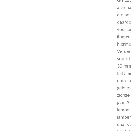
G4 LED
altern
die her
daardo
voor b
(lumen
hierme
Verder
soort 
30 mm.
LED la
dat u 
geld o
zichzel
jaar. A
lampen
lampen
daar v