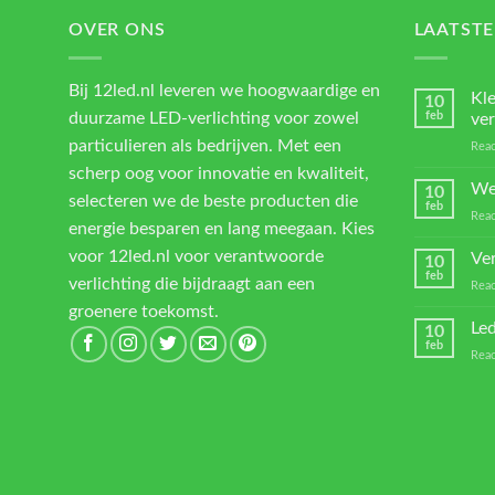
OVER ONS
LAATSTE
Bij 12led.nl leveren we hoogwaardige en
Kl
10
duurzame LED-verlichting voor zowel
feb
ver
particulieren als bedrijven. Met een
Reac
scherp oog voor innovatie en kwaliteit,
We
10
selecteren we de beste producten die
feb
Reac
energie besparen en lang meegaan. Kies
voor 12led.nl voor verantwoorde
Ver
10
feb
verlichting die bijdraagt aan een
Reac
groenere toekomst.
Led
10
feb
Reac