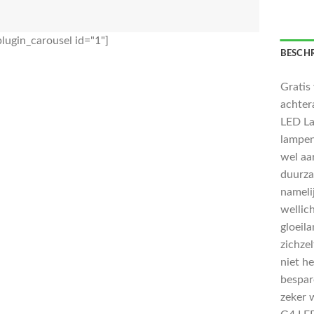
lugin_carousel id="1"]
BESCHR
Gratis
achter
LED L
lampen 
wel aa
duurza
nameli
wellich
gloeil
zichze
niet h
bespar
zeker 