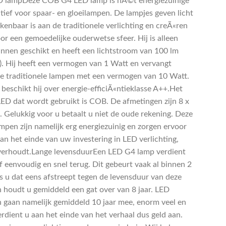
 lampDeze COB G4 LED lamp is hÃ©t energiezuinige
atief voor spaar- en gloeilampen. De lampjes geven licht
kenbaar is aan de traditionele verlichting en creÃ«ren
or een gemoedelijke ouderwetse sfeer. Hij is alleen
innen geschikt en heeft een lichtstroom van 100 lm
). Hij heeft een vermogen van 1 Watt en vervangt
e traditionele lampen met een vermogen van 10 Watt.
 beschikt hij over energie-efficiÃ«ntieklasse A++.Het
LED dat wordt gebruikt is COB. De afmetingen zijn 8 x
 Gelukkig voor u betaalt u niet de oude rekening. Deze
mpen zijn namelijk erg energiezuinig en zorgen ervoor
aan het einde van uw investering in LED verlichting,
verhoudt.Lange levensduurEen LED G4 lamp verdient
f eenvoudig en snel terug. Dit gebeurt vaak al binnen 2
ls u dat eens afstreept tegen de levensduur van deze
 houdt u gemiddeld een gat over van 8 jaar. LED
 gaan namelijk gemiddeld 10 jaar mee, enorm veel en
erdient u aan het einde van het verhaal dus geld aan.