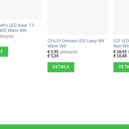
rePro LED linear 7.5-
830 Warm Wit
enprijs:
GY6.35 Dimbare LED Lamp 4W
E27 LED
Warm Wit
Koel Wit
LS
€
5,95
Ledenprijs:
€
18,95
L
€
5,24
€
16,68
DETAILS
DETA