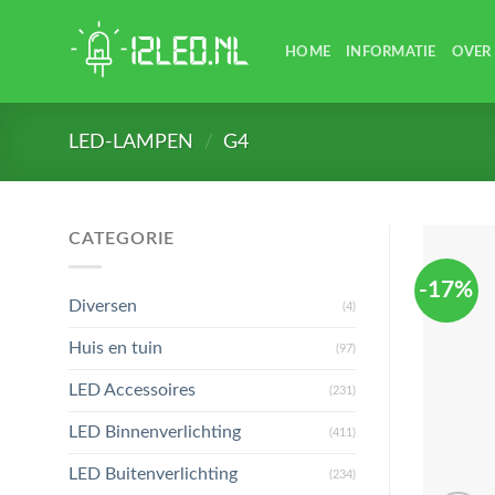
Skip
to
HOME
INFORMATIE
OVER
content
LED-LAMPEN
/
G4
CATEGORIE
-17%
Diversen
(4)
Huis en tuin
(97)
LED Accessoires
(231)
LED Binnenverlichting
(411)
LED Buitenverlichting
(234)