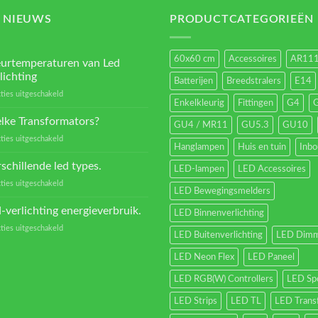
 NIEUWS
PRODUCTCATEGORIEËN
60x60 cm
Accessoires
AR11
eurtemperaturen van Led
lichting
Batterijen
Breedstralers
E14
voor
ties uitgeschakeld
Enkelkleurig
Fittingen
G4
Kleurtemperaturen
van
lke Transformators?
GU4 / MR11
GU5.3
GU10
Led
voor
ties uitgeschakeld
verlichting
Hanglampen
Huis en tuin
Inb
Welke
Transformators?
schillende led types.
LED-lampen
LED Accessoires
voor
ties uitgeschakeld
LED Bewegingsmelders
Verschillende
led
-verlichting energieverbruik.
LED Binnenverlichting
types.
voor
ties uitgeschakeld
LED Buitenverlichting
LED Dimm
Led-
verlichting
LED Neon Flex
LED Paneel
energieverbruik.
LED RGB(W) Controllers
LED Sp
LED Strips
LED TL
LED Trans