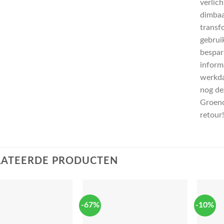
verlic
dimbaa
transf
gebrui
bespar
informa
werkda
nog de
Groeno
retour!
LATEERDE PRODUCTEN
-67%
-10%