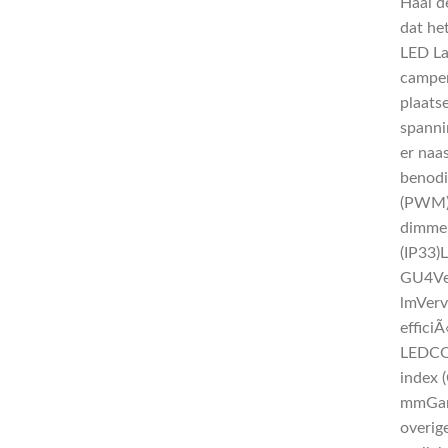
Haal d
dat he
LED La
camper
plaats
spanni
er naa
benodi
(PWM) 
dimmer
(IP33)
GU4Ver
lmVerv
effici
LEDCO
index 
mmGar
overig