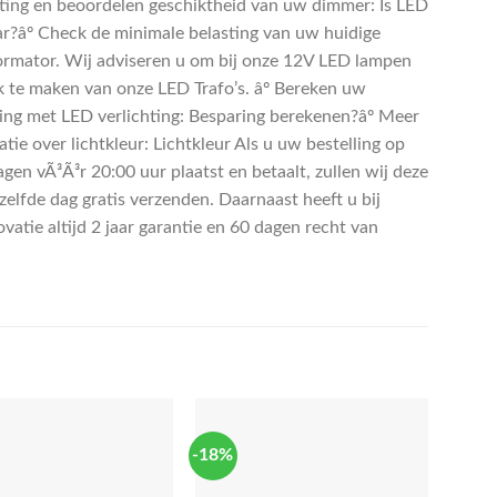
hting en beoordelen geschiktheid van uw dimmer: Is LED
r?âº Check de minimale belasting van uw huidige
ormator. Wij adviseren u om bij onze 12V LED lampen
k te maken van onze LED Trafo’s. âº Bereken uw
ing met LED verlichting: Besparing berekenen?âº Meer
tie over lichtkleur: Lichtkleur Als u uw bestelling op
gen vÃ³Ã³r 20:00 uur plaatst en betaalt, zullen wij deze
zelfde dag gratis verzenden. Daarnaast heeft u bij
vatie altijd 2 jaar garantie en 60 dagen recht van
-18%
-47%