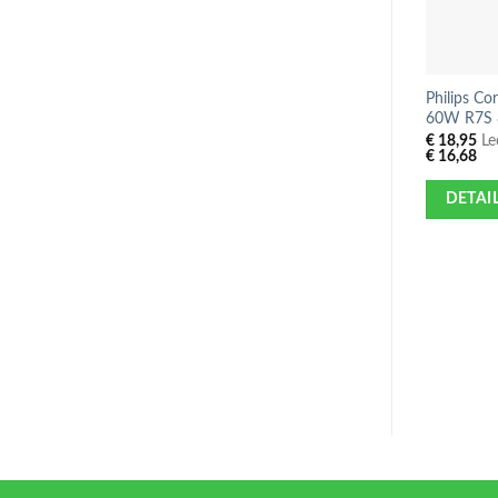
Philips Co
60W R7S 
€
18,95
Led
€
16,68
DETAI