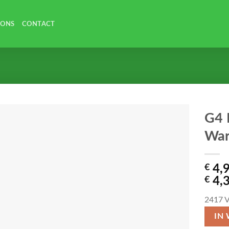
 ONS
CONTACT
G4 
War
€
4,
€
4,
2417
V
IN