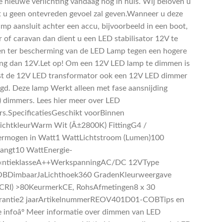
e nieuwe verlichting vandaag nog in huis. Wij beloven u
t u geen ontevreden gevoel zal geven.Wanneer u deze
mp aansluit achter een accu, bijvoorbeeld in een boot,
 of caravan dan dient u een LED stabilisator 12V te
en ter bescherming van de LED Lamp tegen een hogere
ng dan 12V.Let op! Om een 12V LED lamp te dimmen is
st de 12V LED transformator ook een 12V LED dimmer
gd. Deze lamp Werkt alleen met fase aansnijding
dimmers. Lees hier meer over LED
s.SpecificatiesGeschikt voorBinnen
LichtkleurWarm Wit (Â±2800K) FittingG4 /
mogen in Watt1 WattLichtstroom (Lumen)100
angt10 WattEnergie-
Ã«ntieklasseA++WerkspanningAC/DC 12VType
BDimbaarJaLichthoek360 GradenKleurweergave
(CRI) >80KeurmerkCE, RohsAfmetingen8 x 30
antie2 jaarArtikelnummerREOV401D01-COBTips en
e infoâº Meer informatie over dimmen van LED