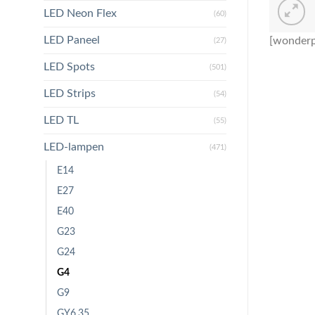
LED Neon Flex
(60)
LED Paneel
[wonderp
(27)
LED Spots
(501)
LED Strips
(54)
LED TL
(55)
LED-lampen
(471)
E14
E27
E40
G23
G24
G4
G9
GY6.35