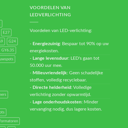
VOORDELEN VAN
LEDVERLICHTING
1
Voordelen van LED-verlichting:
E27
G9
G24
-
Energiezuinig
: Bespaar tot 90% op uw
energiekosten.
GY6.35
-
Lange levensduur
: LED's gaan tot
ouwspots
50.000 uur mee.
-
Milieuvriendelijk
: Geen schadelijke
stoffen, volledig recyclebaar.
-
Directe helderheid
: Volledige
verlichting zonder opwarmtijd.
ers
-
Lage onderhoudskosten
: Minder
vervanging nodig, dus lagere kosten.
ots
formatoren