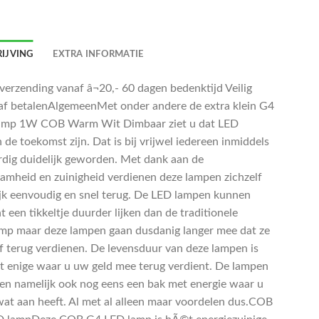
IJVING
EXTRA INFORMATIE
 verzending vanaf â¬20,- 60 dagen bedenktijd Veilig
af betalenAlgemeenMet onder andere de extra klein G4
amp 1W COB Warm Wit Dimbaar ziet u dat LED
de toekomst zijn. Dat is bij vrijwel iedereen inmiddels
rdig duidelijk geworden. Met dank aan de
amheid en zuinigheid verdienen deze lampen zichzelf
jk eenvoudig en snel terug. De LED lampen kunnen
t een tikkeltje duurder lijken dan de traditionele
amp maar deze lampen gaan dusdanig langer mee dat ze
lf terug verdienen. De levensduur van deze lampen is
et enige waar u uw geld mee terug verdient. De lampen
en namelijk ook nog eens een bak met energie waar u
wat aan heeft. Al met al alleen maar voordelen dus.COB