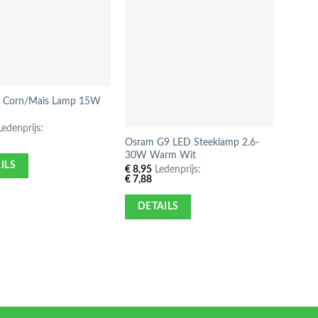
 Corn/Mais Lamp 15W
R7S L
78mm 
edenprijs:
€
8,95
€
7,88
Osram G9 LED Steeklamp 2.6-
30W Warm Wit
ILS
DE
€
8,95
Ledenprijs:
€
7,88
DETAILS