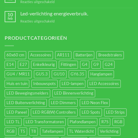
voor
Reacties uitgeschakeld
Verschillende
led
Led-verlichting energieverbruik.
10
types.
feb
voor
Reacties uitgeschakeld
Led-
verlichting
energieverbruik.
PRODUCTCATEGORIEËN
60x60 cm
Accessoires
AR111
Batterijen
Breedstralers
E14
E27
Enkelkleurig
Fittingen
G4
G9
G24
GU4 / MR11
GU5.3
GU10
GY6.35
Hanglampen
Huis en tuin
Inbouwspots
LED-lampen
LED Accessoires
LED Bewegingsmelders
LED Binnenverlichting
LED Buitenverlichting
LED Dimmers
LED Neon Flex
LED Paneel
LED RGB(W) Controllers
LED Spots
LED Strips
LED TL
LED Transformatoren
Plafondlampen
R7S
RGB
RGB
T5
T8
Tafellampen
TL Waterdicht
Verlichting