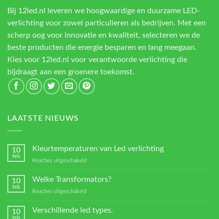
Bij 12led.nl leveren we hoogwaardige en duurzame LED-
verlichting voor zowel particulieren als bedrijven. Met een
scherp oog voor innovatie en kwaliteit, selecteren we de
beste producten die energie besparen en lang meegaan.
Kies voor 12led.nl voor verantwoorde verlichting die
bijdraagt aan een groenere toekomst.
LAATSTE NIEUWS
Kleurtemperaturen van Led verlichting
10
feb
voor
Reacties uitgeschakeld
Kleurtemperaturen
van
Welke Transformators?
10
Led
feb
voor
Reacties uitgeschakeld
verlichting
Welke
Transformators?
Verschillende led types.
10
feb