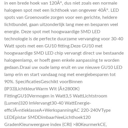
in een brede hoek van 120Â°, dus niet zoals een normale
halogeen spot met een lichthoek van ongeveer 40Â°. LED
spots van Groenovatie zorgen voor een gerichte, heldere
lichtbundel, gaan uitzonderlijk lang mee en besparen veel
energie. Deze spot met hoogwaardige SMD LED
technologie is de perfecte duurzame vervanging voor 30-40
Watt spots met een GU10 fitting.Deze GU10 met
hoogwaardige SMD LED chip vervangt direct uw bestaande
halogeenlamp, er hoeft geen enkele aanpassing te worden
gedaan.Draai uw oude lamp eruit en uw nieuwe GU10 LED
lamp erin en start vandaag nog met energiebesparen tot
90%. SpecificatiesGeschikt voorBinnen
(IP33)LichtkleurWarm Wit (Â±2800K)
FittingGU10Vermogen in Watt3,5 WattLichtstroom
(Lumen)320 lmVervangt30-40 WattEnergie-
efficiÃ«ntieklasseA+WerkspanningAC 220-240VType
LEDEpistar SMDDimbaarNeeLichthoek120
GradenKleurweergave index (CRI) >80KeurmerkCE,