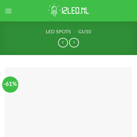
Skip
to
content
LED SPOTS
/
GU10
-61%