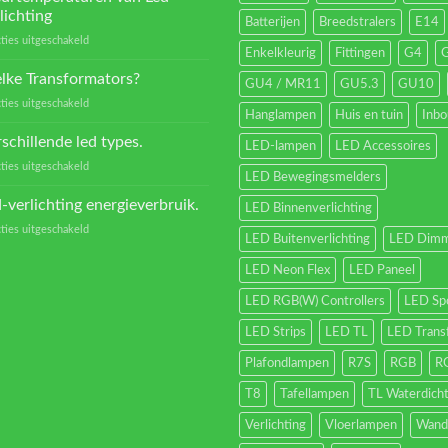
lichting
Batterijen
Breedstralers
E14
voor
ties uitgeschakeld
Enkelkleurig
Fittingen
G4
Kleurtemperaturen
van
lke Transformators?
GU4 / MR11
GU5.3
GU10
Led
voor
ties uitgeschakeld
verlichting
Hanglampen
Huis en tuin
Inb
Welke
Transformators?
schillende led types.
LED-lampen
LED Accessoires
voor
ties uitgeschakeld
LED Bewegingsmelders
Verschillende
led
-verlichting energieverbruik.
LED Binnenverlichting
types.
voor
ties uitgeschakeld
LED Buitenverlichting
LED Dimm
Led-
verlichting
LED Neon Flex
LED Paneel
energieverbruik.
LED RGB(W) Controllers
LED Sp
LED Strips
LED TL
LED Trans
Plafondlampen
R7S
RGB
R
T8
Tafellampen
TL Waterdich
Verlichting
Vloerlampen
Wand