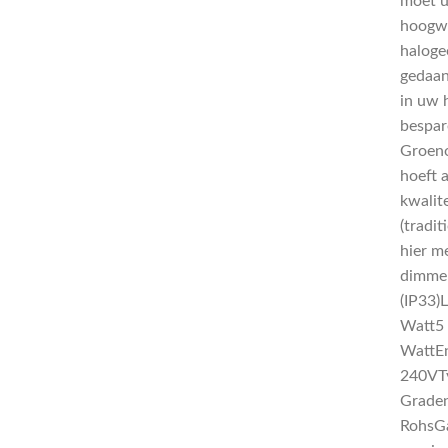
moet u
hoogwa
haloge
gedaan
in uw 
bespar
Groeno
hoeft 
kwalit
(tradi
hier m
dimmer
(IP33)
Watt5 
WattEn
240VT
Graden
RohsGa