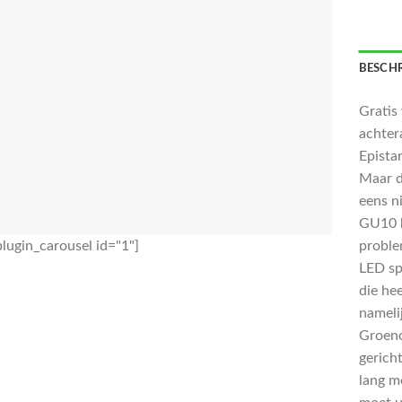
BESCHR
Gratis
achter
Epista
Maar d
eens n
GU10 h
lugin_carousel id="1"]
proble
LED sp
die hee
nameli
Groeno
gerich
lang me