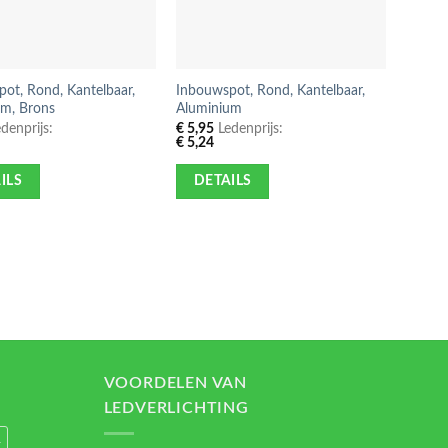
ot, Rond, Kantelbaar,
Inbouwspot, Rond, Kantelbaar,
Opbouw
um, Brons
Aluminium
GU10 F
denprijs:
€
5,95
Ledenprijs:
€
14,9
€
5,24
€
13,1
ILS
DETAILS
DE
VOORDELEN VAN
LEDVERLICHTING
1