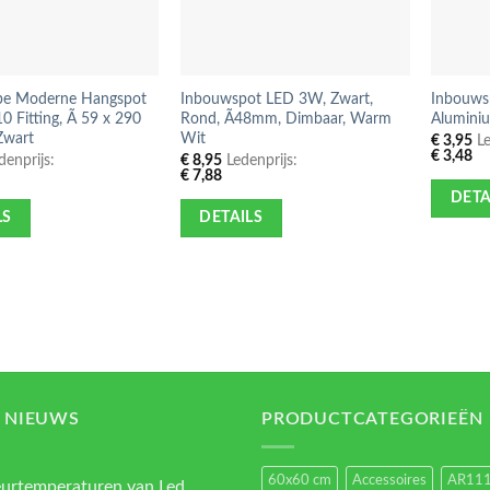
be Moderne Hangspot
Inbouwspot LED 3W, Zwart,
Inbouwsp
 Fitting, Ã 59 x 290
Rond, Ã48mm, Dimbaar, Warm
Alumini
Zwart
Wit
€
3,95
Le
€
3,48
enprijs:
€
8,95
Ledenprijs:
€
7,88
DETA
LS
DETAILS
 NIEUWS
PRODUCTCATEGORIEËN
60x60 cm
Accessoires
AR11
eurtemperaturen van Led