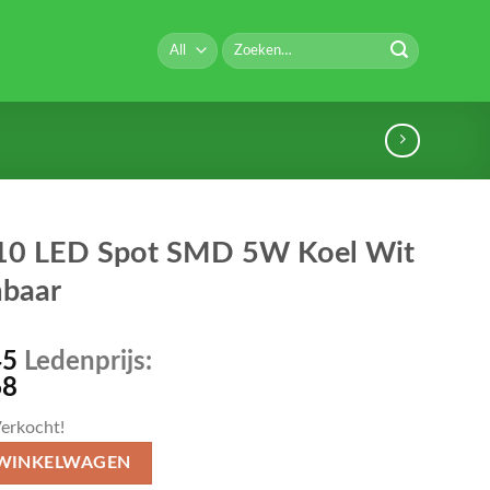
Zoeken
naar:
0 LED Spot SMD 5W Koel Wit
baar
45
Ledenprijs:
68
erkocht!
 WINKELWAGEN