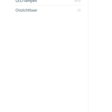
LED-lampen
(471)
Onzichtbaar
(7)