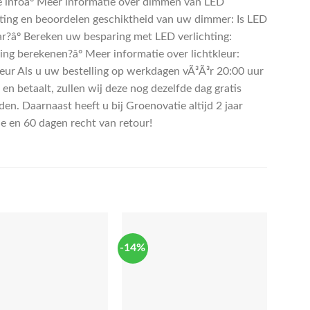
e infoâº Meer informatie over dimmen van LED
hting en beoordelen geschiktheid van uw dimmer: Is LED
r?âº Bereken uw besparing met LED verlichting:
ing berekenen?âº Meer informatie over lichtkleur:
leur Als u uw bestelling op werkdagen vÃ³Ã³r 20:00 uur
 en betaalt, zullen wij deze nog dezelfde dag gratis
en. Daarnaast heeft u bij Groenovatie altijd 2 jaar
ie en 60 dagen recht van retour!
-14%
-17%