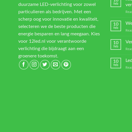
duurzame LED-verlichting voor zowel
feb
ver
particulieren als bedrijven. Met een
Reac
scherp oog voor innovatie en kwaliteit,
We
10
selecteren we de beste producten die
feb
Reac
energie besparen en lang meegaan. Kies
voor 12led.nl voor verantwoorde
Ver
10
feb
verlichting die bijdraagt aan een
Reac
groenere toekomst.
Led
10
feb
Reac