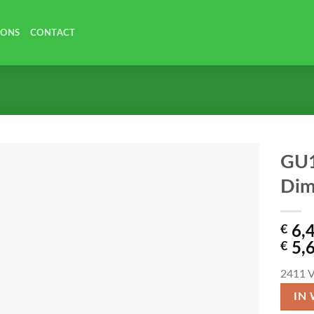
 ONS
CONTACT
GU1
Dim
€
6,
€
5,
2411
V
IN