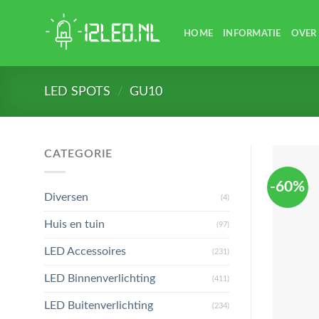
Skip
to
HOME
INFORMATIE
OVER
content
LED SPOTS
/
GU10
CATEGORIE
-60%
Diversen
(4)
Huis en tuin
(97)
LED Accessoires
(231)
LED Binnenverlichting
(411)
LED Buitenverlichting
(234)