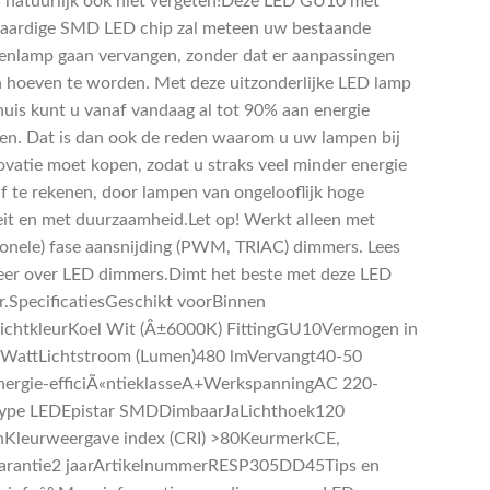
 natuurlijk ook niet vergeten!Deze LED GU10 met
ardige SMD LED chip zal meteen uw bestaande
enlamp gaan vervangen, zonder dat er aanpassingen
 hoeven te worden. Met deze uitzonderlijke LED lamp
huis kunt u vanaf vandaag al tot 90% aan energie
en. Dat is dan ook de reden waarom u uw lampen bij
vatie moet kopen, zodat u straks veel minder energie
af te rekenen, door lampen van ongelooflijk hoge
eit en met duurzaamheid.Let op! Werkt alleen met
tionele) fase aansnijding (PWM, TRIAC) dimmers. Lees
eer over LED dimmers.Dimt het beste met deze LED
.SpecificatiesGeschikt voorBinnen
LichtkleurKoel Wit (Â±6000K) FittingGU10Vermogen in
WattLichtstroom (Lumen)480 lmVervangt40-50
ergie-efficiÃ«ntieklasseA+WerkspanningAC 220-
ype LEDEpistar SMDDimbaarJaLichthoek120
Kleurweergave index (CRI) >80KeurmerkCE,
rantie2 jaarArtikelnummerRESP305DD45Tips en