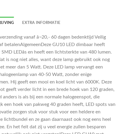
IJVING
EXTRA INFORMATIE
 verzending vanaf â¬20,- 60 dagen bedenktijd Veilig
af betalenAlgemeenDeze GU10 LED dimbaar heeft
r SMD LEDâs en heeft een lichtsterkte van 480 lumen.
at is nog niet alles, want deze lamp gebruikt ook nog
iet meer dan 5 Watt. Deze LED lamp vervangt een
alogeenlamp van 40-50 Watt, zonder enige
men. Hij geeft een mooi en koel licht van 6000K. Deze
ot geeft verder licht in een brede hoek van 120 graden,
l anders is als bij een normale halogeenspot, die
jk een hoek van pakweg 40 graden heeft, LED spots van
vatie zorgen stuk voor stuk voor een heldere en
te lichtbundel en ze gaan daarnaast ook nog eens heel
e. En het feit dat zij u veel energie zullen besparen