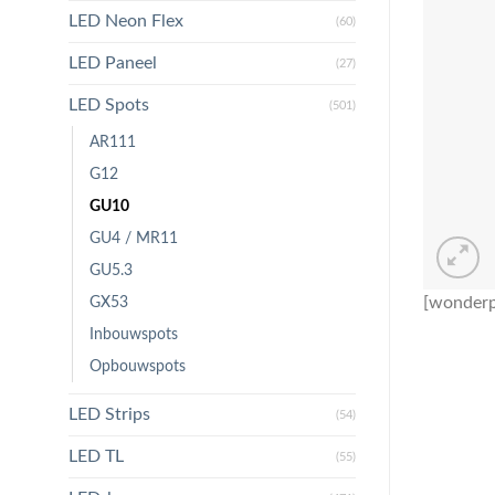
LED Neon Flex
(60)
LED Paneel
(27)
LED Spots
(501)
AR111
G12
GU10
GU4 / MR11
GU5.3
GX53
[wonderp
Inbouwspots
Opbouwspots
LED Strips
(54)
LED TL
(55)