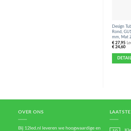
Design Tu
Rond, GU10
mm, Mat 
€
27,95
Led
€
24,60
DETAI
OVER ONS
LAATSTE
Bij 12led.nl leveren we hoogwaardige en
Kl
10