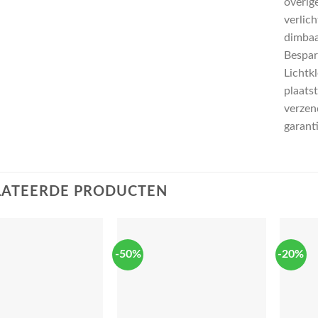
overig
verlic
dimbaa
Bespar
Lichtk
plaatst
verzend
garant
LATEERDE PRODUCTEN
-50%
-20%