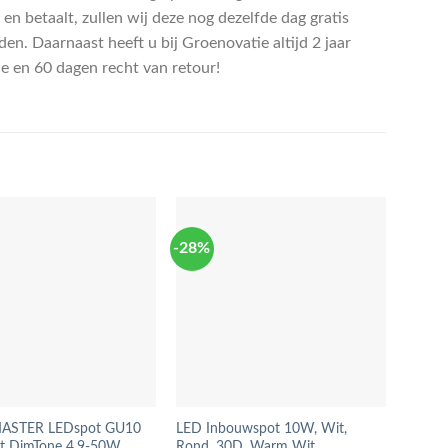
 en betaalt, zullen wij deze nog dezelfde dag gratis
en. Daarnaast heeft u bij Groenovatie altijd 2 jaar
ie en 60 dagen recht van retour!
-28%
-6%
 MASTER LEDspot GU10
LED Inbouwspot 10W, Wit,
LED I
t DimTone 4.9-50W
Rond, 30D, Warm Wit,
Rond, 