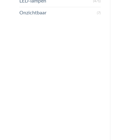
LED-lampen
(471)
Onzichtbaar
(7)