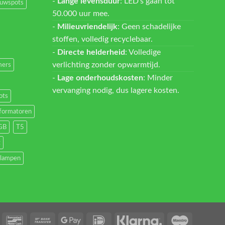
-
Lange levensduur
: LED's gaan tot
ouwspots
50.000 uur mee.
-
Milieuvriendelijk
: Geen schadelijke
stoffen, volledig recyclebaar.
-
Directe helderheid
: Volledige
verlichting zonder opwarmtijd.
ers
-
Lage onderhoudskosten
: Minder
vervanging nodig, dus lagere kosten.
ots
formatoren
GB
T5
t
lampen