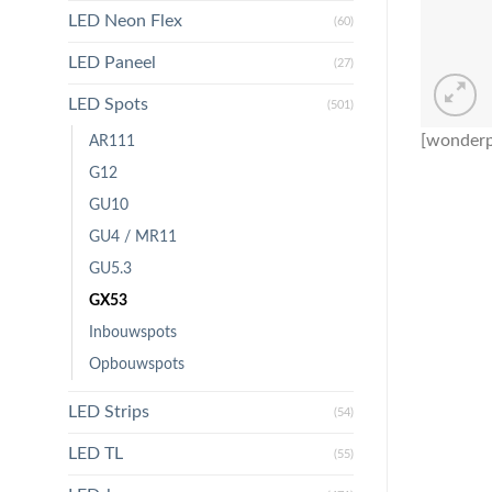
LED Neon Flex
(60)
LED Paneel
(27)
LED Spots
(501)
[wonderp
AR111
G12
GU10
GU4 / MR11
GU5.3
GX53
Inbouwspots
Opbouwspots
LED Strips
(54)
LED TL
(55)