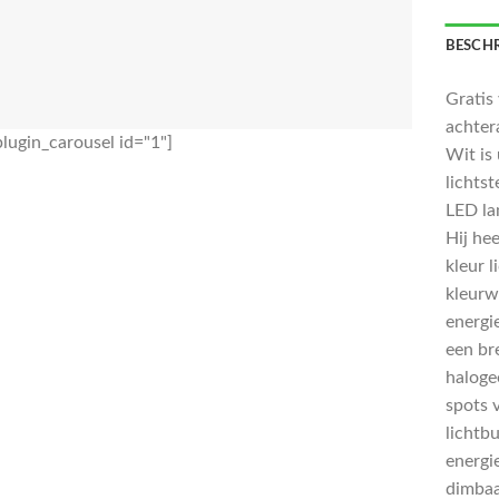
BESCHR
Gratis
achte
lugin_carousel id="1"]
Wit is
lichts
LED la
Hij hee
kleur 
kleurw
energie
een br
haloge
spots 
lichtb
energie
dimbaa