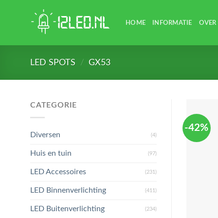
Skip
to
HOME
INFORMATIE
OVER
content
LED SPOTS
/
GX53
CATEGORIE
-42%
Diversen
(4)
Huis en tuin
(97)
LED Accessoires
(231)
LED Binnenverlichting
(411)
LED Buitenverlichting
(234)