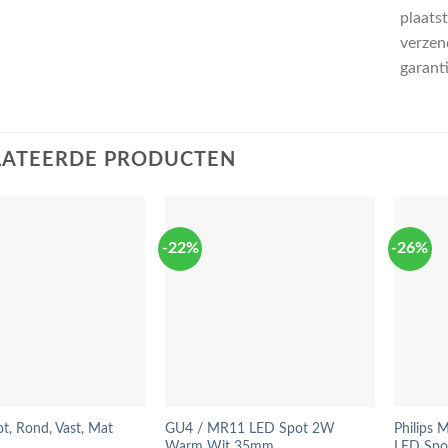
plaatst
verzend
garant
LATEERDE PRODUCTEN
-22%
-26%
t, Rond, Vast, Mat
GU4 / MR11 LED Spot 2W
Philips
Warm Wit 35mm
LED Spo