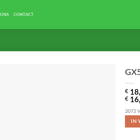
 ONS
CONTACT
GX5
€
18
€
16
2072
V
IN