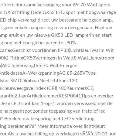
perfecte duurzame vervanging voor 65-70 Watt spots
n GX53 fitting.Deze GX53 LED spot met hoogwaardige
D chip vervangt direct uw bestaande halogeenlamp,
ft geen enkele aanpassing te worden gedaan. Haal uw
amp eruit en uw nieuwe GX53 LED lamp erin en start
g nog met energiebesparen tot 90%.
icatiesGeschikt voorBinnen (IP33)LichtkleurWarm Wit
0K) FittingGX53Vermogen in Watt8 WattLichtstroom
)650 lmVervangt65-70 WattEnergie-
Ã«ntieklasseA+WerkspanningAC 85-265VType
istar SMDDimbaarNeeLichthoek120
Kleurweergave index (CRI) >80KeurmerkCE,
rantie2 JaarArtikelnummerRESP0841Tips en overige
º Deze LED spot kan 1-op-1 worden verwisseld met de
 halogeenspot zonder toepassing van trafo of led
.âº Bereken uw besparing met LED verlichting:
ing berekenen?âº Meer informatie over lichtkleur:
leur Als u uw bestelling op werkdagen vÃ³Ã³r 20:00 uur