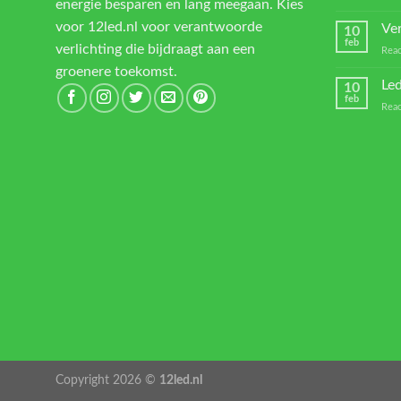
energie besparen en lang meegaan. Kies
voor 12led.nl voor verantwoorde
Ver
10
feb
verlichting die bijdraagt aan een
Reac
groenere toekomst.
Led
10
feb
Reac
Copyright 2026 ©
12led.nl