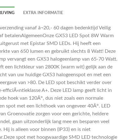
IJVING
EXTRA INFORMATIE
 verzending vanaf â¬20,- 60 dagen bedenktijd Veilig
raf betalenAlgemeenOnze GX53 LED Spot 8W Warm
 uitgerust met Epistar SMD LEDs. Hij heeft een
terkte van 650 lumen en gebruikt slechts 8 Watt! Deze
mp vervangt een GX53 halogeenlamp van 65-70 Watt.
ft een lichtkleur van 2800K (warm wit) gelijk aan de
licht van uw huidige GX53 halogeenspot en met een
eergave van >80. De LED spot beschikt verder over
-efficiÃ«ntieklasse A+. Deze LED lamp geeft licht in
ede hoek van 120Â°, dus niet zoals een normale
en spot met een lichthoek van ongeveer 40Â°. LED
van Groenovatie zorgen voor een gerichte, heldere
undel, gaan uitzonderlijk lang mee en besparen veel
. Hij is alleen voor binnen (IP33) en is niet
r.Deze spot met hoogwaardige SMD LED technologie