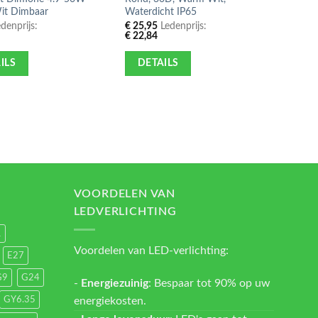
t Dimbaar
Waterdicht IP65
Dimbaa
denprijs:
€
25,95
Ledenprijs:
€
28,9
€
22,84
€
25,4
ILS
DETAILS
DE
VOORDELEN VAN
LEDVERLICHTING
1
Voordelen van LED-verlichting:
E27
G9
G24
-
Energiezuinig
: Bespaar tot 90% op uw
energiekosten.
GY6.35