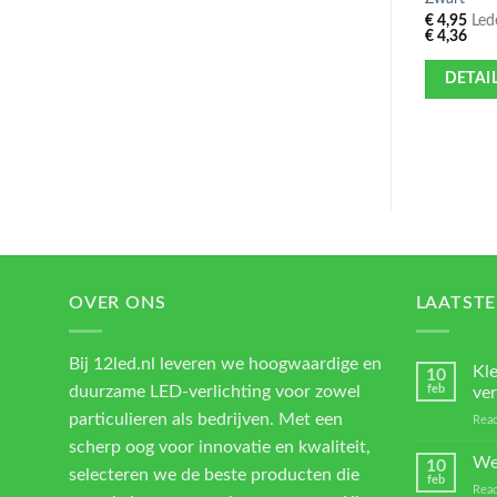
€
4,95
Lede
€
4,36
DETAI
OVER ONS
LAATSTE
Bij 12led.nl leveren we hoogwaardige en
Kl
10
duurzame LED-verlichting voor zowel
feb
ver
particulieren als bedrijven. Met een
Reac
scherp oog voor innovatie en kwaliteit,
We
10
selecteren we de beste producten die
feb
Reac