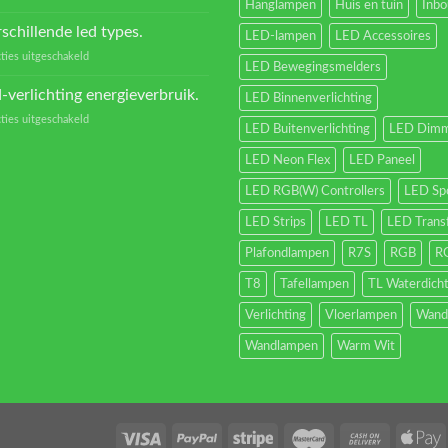
Hanglampen
Huis en tuin
Inb
Welke
Transformators?
schillende led types.
LED-lampen
LED Accessoires
voor
ties uitgeschakeld
LED Bewegingsmelders
Verschillende
led
-verlichting energieverbruik.
LED Binnenverlichting
types.
voor
ties uitgeschakeld
LED Buitenverlichting
LED Dimm
Led-
verlichting
LED Neon Flex
LED Paneel
energieverbruik.
LED RGB(W) Controllers
LED Sp
LED Strips
LED TL
LED Trans
Plafondlampen
R7S
RGB
R
T8
Tafellampen
TL Waterdich
Verlichting
Vloerlampen
Wand
Wandlampen
Warm Wit