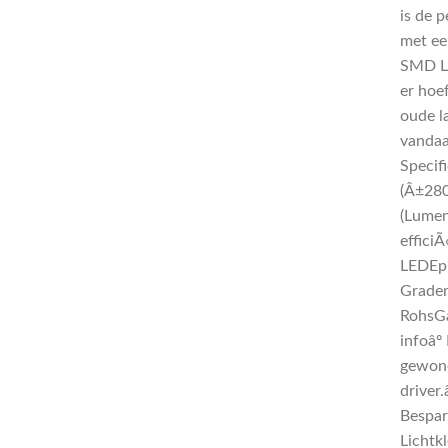
is de 
met ee
SMD LE
er hoe
oude l
vandaa
Specif
(Â±280
(Lumen
effici
LEDEp
Graden
RohsGa
infoâ
gewone
driver
Bespar
Lichtk