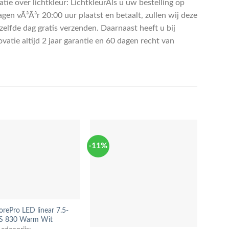
tie over lichtkleur: LichtkleurAls u uw bestelling op
gen vÃ³Ã³r 20:00 uur plaatst en betaalt, zullen wij deze
zelfde dag gratis verzenden. Daarnaast heeft u bij
vatie altijd 2 jaar garantie en 60 dagen recht van
-11%
-11%
CorePro LED linear 7.5-
S 830 Warm Wit