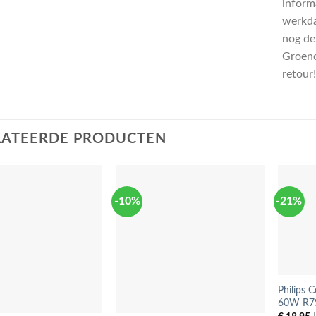
informa
werkda
nog de
Groeno
retour!
LATEERDE PRODUCTEN
-10%
-21%
Philips 
60W R7