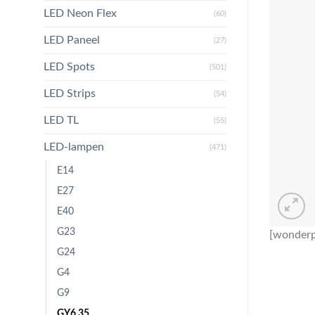
LED Neon Flex
(60)
LED Paneel
(27)
LED Spots
(501)
LED Strips
(54)
LED TL
(55)
LED-lampen
(471)
E14
E27
E40
G23
[wonderp
G24
G4
G9
GY6.35