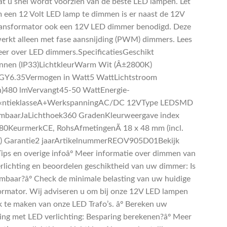
at u snel wordt voorzien van de beste LED lampen. Let
 een 12 Volt LED lamp te dimmen is er naast de 12V
ansformator ook een 12V LED dimmer benodigd. Deze
erkt alleen met fase aansnijding (PWM) dimmers. Lees
eer over LED dimmers.SpecificatiesGeschikt
nnen (IP33)LichtkleurWarm Wit (Â±2800K)
gGY6.35Vermogen in Watt5 WattLichtstroom
)480 lmVervangt45-50 WattEnergie-
iÃ«ntieklasseA+WerkspanningAC/DC 12VType LEDSMD
baarJaLichthoek360 GradenKleurweergave index
>80KeurmerkCE, RohsAfmetingenÃ 18 x 48 mm (incl.
) Garantie2 jaarArtikelnummerREOV905D01Bekijk
Tips en overige infoâº Meer informatie over dimmen van
rlichting en beoordelen geschiktheid van uw dimmer: Is
mbaar?âº Check de minimale belasting van uw huidige
ormator. Wij adviseren u om bij onze 12V LED lampen
k te maken van onze LED Trafo’s. âº Bereken uw
ing met LED verlichting: Besparing berekenen?âº Meer