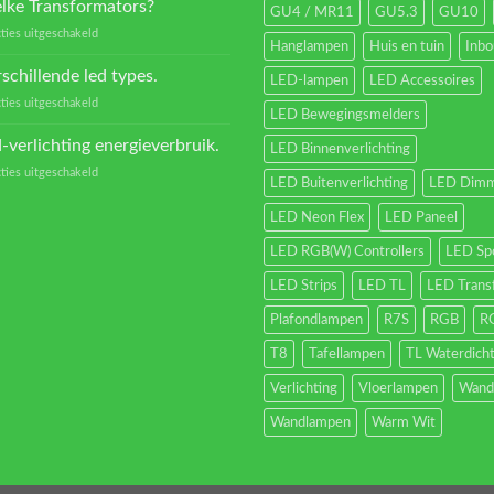
van
lke Transformators?
GU4 / MR11
GU5.3
GU10
Led
voor
ties uitgeschakeld
verlichting
Hanglampen
Huis en tuin
Inb
Welke
Transformators?
schillende led types.
LED-lampen
LED Accessoires
voor
ties uitgeschakeld
LED Bewegingsmelders
Verschillende
led
-verlichting energieverbruik.
LED Binnenverlichting
types.
voor
ties uitgeschakeld
LED Buitenverlichting
LED Dimm
Led-
verlichting
LED Neon Flex
LED Paneel
energieverbruik.
LED RGB(W) Controllers
LED Sp
LED Strips
LED TL
LED Trans
Plafondlampen
R7S
RGB
R
T8
Tafellampen
TL Waterdich
Verlichting
Vloerlampen
Wand
Wandlampen
Warm Wit