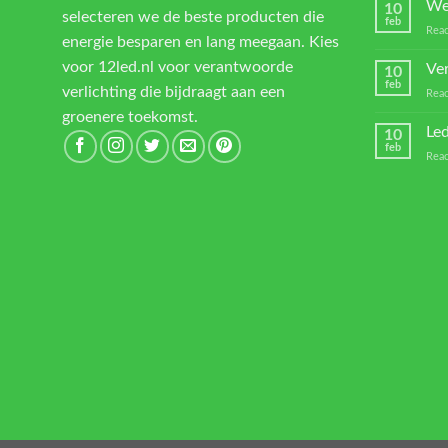
We
10
selecteren we de beste producten die
feb
Reac
energie besparen en lang meegaan. Kies
voor 12led.nl voor verantwoorde
Ver
10
feb
verlichting die bijdraagt aan een
Reac
groenere toekomst.
Led
10
feb
Reac