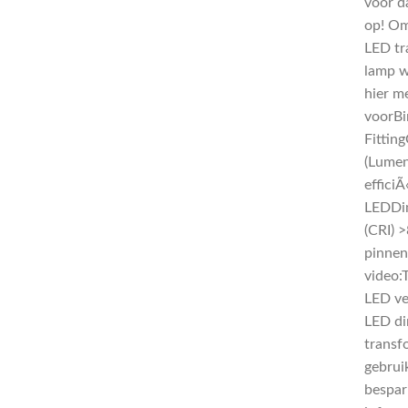
voor d
op! Om
LED tr
lamp w
hier m
voorBi
Fittin
(Lumen
effic
LEDDim
(CRI) 
pinnen
video:
LED ve
LED di
transf
gebrui
bespar