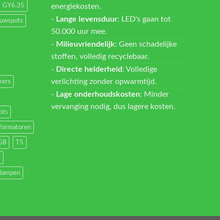
energiekosten.
GY6.35
-
Lange levensduur
: LED's gaan tot
ouwspots
50.000 uur mee.
-
Milieuvriendelijk
: Geen schadelijke
stoffen, volledig recyclebaar.
-
Directe helderheid
: Volledige
verlichting zonder opwarmtijd.
ers
-
Lage onderhoudskosten
: Minder
vervanging nodig, dus lagere kosten.
ots
formatoren
GB
T5
t
lampen