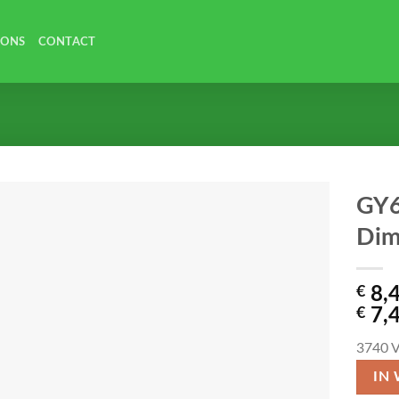
 ONS
CONTACT
GY6
Dim
€
8,
€
7,
3740
V
IN