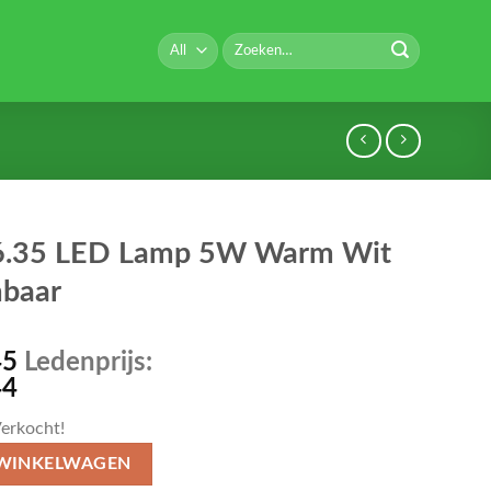
Zoeken
naar:
.35 LED Lamp 5W Warm Wit
baar
45
Ledenprijs:
44
erkocht!
 WINKELWAGEN