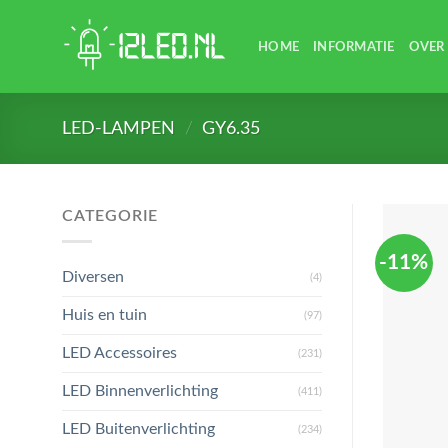
Skip
to
HOME
INFORMATIE
OVER
content
LED-LAMPEN
/
GY6.35
CATEGORIE
-11%
Diversen
(4)
Huis en tuin
(97)
LED Accessoires
(231)
LED Binnenverlichting
(411)
LED Buitenverlichting
(234)