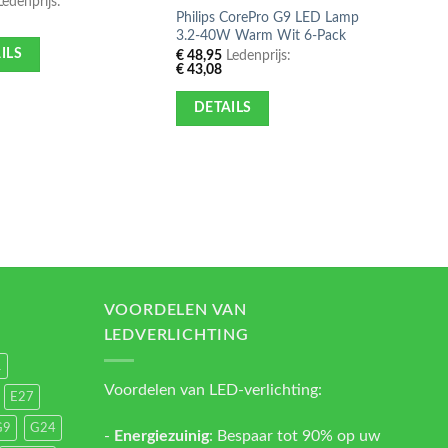
edenprijs:
Philips CorePro G9 LED Lamp
E27 L
3.2-40W Warm Wit 6-Pack
Warm 
ILS
€
48,95
Ledenprijs:
€
24,9
€
43,08
€
21,9
DETAILS
DE
VOORDELEN VAN
LEDVERLICHTING
1
Voordelen van LED-verlichting:
E27
G9
G24
-
Energiezuinig
: Bespaar tot 90% op uw