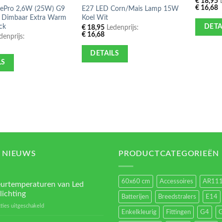
€
18,95
L
€
16,68
orePro 2,6W (25W) G9
E27 LED Corn/Mais Lamp 15W
 Dimbaar Extra Warm
Koel Wit
ck
DETA
€
18,95
Ledenprijs:
€
16,68
enprijs:
DETAILS
LS
 NIEUWS
PRODUCTCATEGORIEËN
60x60 cm
Accessoires
AR11
eurtemperaturen van Led
lichting
Batterijen
Breedstralers
E14
voor
ties uitgeschakeld
Enkelkleurig
Fittingen
G4
Kleurtemperaturen