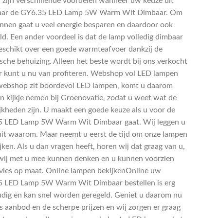
 zijn verschillende voordelen wanneer uw keuze uit
naar de GY6.35 LED Lamp 5W Warm Wit Dimbaar. Om
innen gaat u veel energie besparen en daardoor ook
eld. Een ander voordeel is dat de lamp volledig dimbaar
beschikt over een goede warmteafvoer dankzij de
sche behuizing. Alleen het beste wordt bij ons verkocht
r kunt u nu van profiteren. Webshop vol LED lampen
ebshop zit boordevol LED lampen, komt u daarom
en kijkje nemen bij Groenovatie, zodat u weet wat de
jkheden zijn. U maakt een goede keuze als u voor de
 LED Lamp 5W Warm Wit Dimbaar gaat. Wij leggen u
uit waarom. Maar neemt u eerst de tijd om onze lampen
jken. Als u dan vragen heeft, horen wij dat graag van u,
wij met u mee kunnen denken en u kunnen voorzien
vies op maat. Online lampen bekijkenOnline uw
 LED Lamp 5W Warm Wit Dimbaar bestellen is erg
dig en kan snel worden geregeld. Geniet u daarom nu
s aanbod en de scherpe prijzen en wij zorgen er graag