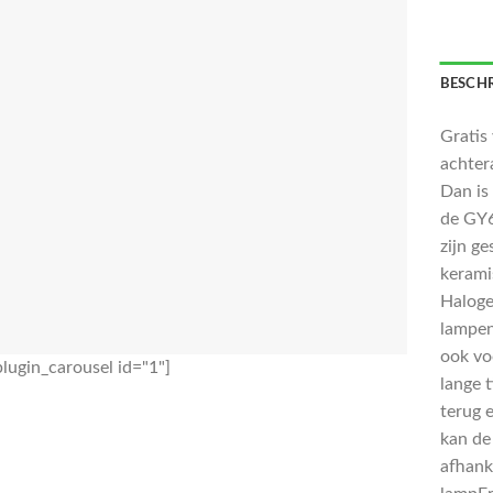
BESCHR
Gratis
achter
Dan is
de GY
zijn g
kerami
Haloge
lampen
ook vo
lugin_carousel id="1"]
lange 
terug 
kan de 
afhank