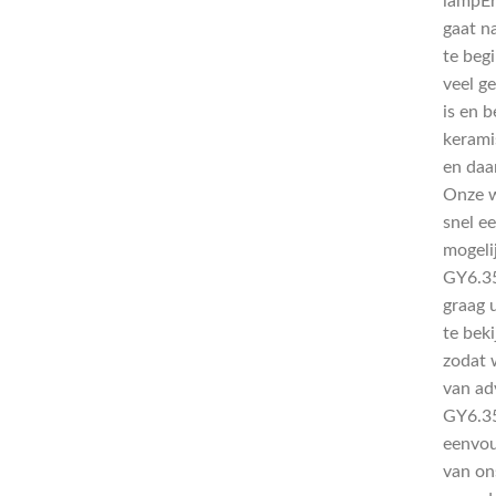
lampEr
gaat 
te beg
veel g
is en 
kerami
en daa
Onze w
snel e
mogeli
GY6.35
graag 
te beki
zodat 
van ad
GY6.35
eenvou
van on