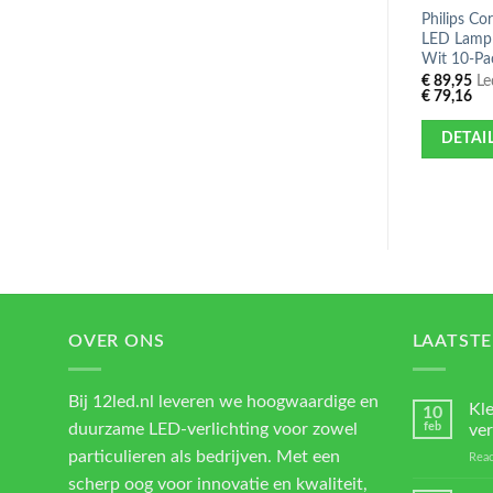
Philips C
LED Lamp
Wit 10-Pa
€
89,95
Led
€
79,16
DETAI
OVER ONS
LAATSTE
Bij 12led.nl leveren we hoogwaardige en
Kl
10
duurzame LED-verlichting voor zowel
feb
ver
particulieren als bedrijven. Met een
Reac
scherp oog voor innovatie en kwaliteit,