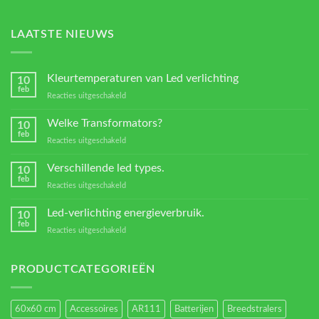
LAATSTE NIEUWS
Kleurtemperaturen van Led verlichting
10
feb
voor
Reacties uitgeschakeld
Kleurtemperaturen
van
Welke Transformators?
10
Led
feb
voor
Reacties uitgeschakeld
verlichting
Welke
Transformators?
Verschillende led types.
10
feb
voor
Reacties uitgeschakeld
Verschillende
led
Led-verlichting energieverbruik.
10
types.
feb
voor
Reacties uitgeschakeld
Led-
verlichting
energieverbruik.
PRODUCTCATEGORIEËN
60x60 cm
Accessoires
AR111
Batterijen
Breedstralers