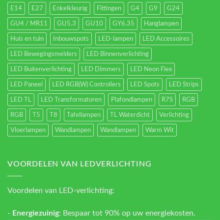
E14
E27
Enkelkleurig
Fittingen
G4
G9
G24
GU4 / MR11
GU5.3
GU10
GY6.35
Hanglampen
Huis en tuin
Inbouwspots
LED-lampen
LED Accessoires
LED Bewegingsmelders
LED Binnenverlichting
LED Buitenverlichting
LED Dimmers
LED Neon Flex
LED Paneel
LED RGB(W) Controllers
LED Spots
LED Strips
LED TL
LED Transformatoren
Plafondlampen
R7S
RGB
RGB
T5
T8
Tafellampen
TL Waterdicht
Verlichting
Vloerlampen
Wandlampen
Wandlampen
Warm Wit
VOORDELEN VAN LEDVERLICHTING
Voordelen van LED-verlichting:
-
Energiezuinig
: Bespaar tot 90% op uw energiekosten.