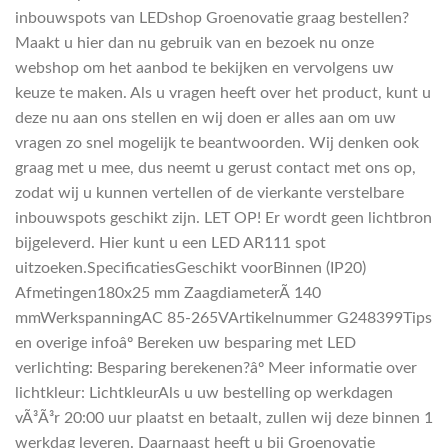
inbouwspots van LEDshop Groenovatie graag bestellen?
Maakt u hier dan nu gebruik van en bezoek nu onze
webshop om het aanbod te bekijken en vervolgens uw
keuze te maken. Als u vragen heeft over het product, kunt u
deze nu aan ons stellen en wij doen er alles aan om uw
vragen zo snel mogelijk te beantwoorden. Wij denken ook
graag met u mee, dus neemt u gerust contact met ons op,
zodat wij u kunnen vertellen of de vierkante verstelbare
inbouwspots geschikt zijn. LET OP! Er wordt geen lichtbron
bijgeleverd. Hier kunt u een LED AR111 spot
uitzoeken.SpecificatiesGeschikt voorBinnen (IP20)
Afmetingen180x25 mm ZaagdiameterÃ 140
mmWerkspanningAC 85-265VArtikelnummer G248399Tips
en overige infoâº Bereken uw besparing met LED
verlichting: Besparing berekenen?âº Meer informatie over
lichtkleur: LichtkleurAls u uw bestelling op werkdagen
vÃ³Ã³r 20:00 uur plaatst en betaalt, zullen wij deze binnen 1
werkdag leveren. Daarnaast heeft u bij Groenovatie