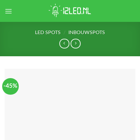
Skip
to
content
LED SPOTS
/
INBOUWSPOTS
-45%