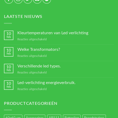
LAATSTE NIEUWS
Kleurtemperaturen van Led verlichting
10
feb
voor
Reacties uitgeschakeld
Kleurtemperaturen
van
Welke Transformators?
10
Led
feb
voor
Reacties uitgeschakeld
verlichting
Welke
Transformators?
Verschillende led types.
10
feb
voor
Reacties uitgeschakeld
Verschillende
led
Led-verlichting energieverbruik.
10
types.
feb
voor
Reacties uitgeschakeld
Led-
verlichting
energieverbruik.
PRODUCTCATEGORIEËN