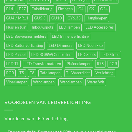
60x60 cm
Accessoires
AR111
Batterijen
Breedstralers
E14
E27
Enkelkleurig
Fittingen
G4
G9
G24
GU4 / MR11
GU5.3
GU10
GY6.35
Hanglampen
Huis en tuin
Inbouwspots
LED-lampen
LED Accessoires
LED Bewegingsmelders
LED Binnenverlichting
LED Buitenverlichting
LED Dimmers
LED Neon Flex
LED Paneel
LED RGB(W) Controllers
LED Spots
LED Strips
LED TL
LED Transformatoren
Plafondlampen
R7S
RGB
RGB
T5
T8
Tafellampen
TL Waterdicht
Verlichting
Vloerlampen
Wandlampen
Wandlampen
Warm Wit
VOORDELEN VAN LEDVERLICHTING
Voordelen van LED-verlichting: