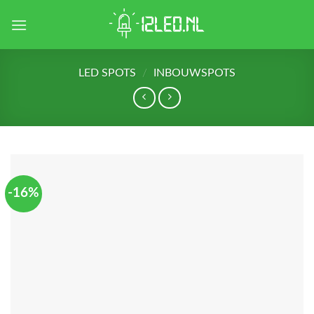
Skip
to
content
LED SPOTS
/
INBOUWSPOTS
-16%