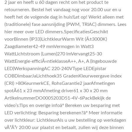
2 jaar en heeft u 60 dagen recht om het product te
retourneren. Bestel het vandaag nog voor 20.00 uur en u
heeft het de volgende dag in huis!Let op! Werkt alleen met
(traditionele) fase aansnijding (PWM, TRIAC) dimmers. Lees
hier meer over LED dimmers.SpecificatiesGeschikt
voorBinnen (IP33)LichtkleurWarm Wit (Â±3000K)
Zaagdiameter42-49 mmVermogen in Watt3
WattLichtstroom (Lumen)270 lmVervangt25-30
WattEnergie-efficiÃ«ntieklasseA++, A+, A (Ingebouwde
LED)WerkspanningAC 220-240VType LEDEpistar
COBDimbaarJaLichthoek35 GradenKleurweergave index
(CRI) >80KeurmerkCE, RohsGarantie2 jaarAfmetingen
spotÃ61 x 23 mmAfmeting driver61 x 30 x 20 mm
ArtikelnummerDO0005203D51-4V-6PackBekijk de
video’s:Tips en overige infoâº Bereken uw besparing met
LED verlichting: Besparing berekenen?âº Meer informatie
over lichtkleur: LichtkleurAls u uw bestelling op werkdagen
vÃ³Ã³r 20:00 uur plaatst en betaalt, zullen wij deze binnen