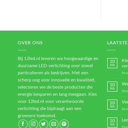
OVER ONS
LAATSTE
Bij 12led.nl leveren we hoogwaardige en
Kl
10
duurzame LED-verlichting voor zowel
feb
ver
particulieren als bedrijven. Met een
Reac
scherp oog voor innovatie en kwaliteit,
We
10
selecteren we de beste producten die
feb
Reac
energie besparen en lang meegaan. Kies
voor 12led.nl voor verantwoorde
Ver
10
feb
verlichting die bijdraagt aan een
Reac
groenere toekomst.
Led
10
feb
Reac