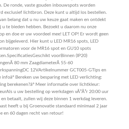
. De ronde, vaste gouden inbouwspots worden
d exclusief lichtbron. Deze kunt u altijd los bestellen.
 van belang dat u nu uw keuze gaat maken en ontdekt
j u te bieden hebben. Bezoekt u daarom nu onze
p en doe er uw voordeel mee! LET OP! Er wordt geen
ron bijgeleverd. Hier kunt u LED MR16 spots, LED
ormatoren voor de MR16 spot en GU10 spots
ken.SpecificatiesGeschikt voorBinnen (IP20)
ngenÃ 80 mm ZaagdiameterÃ 55-60
kspanningDC 12VArtikelnummer GCT005-GTips en
e infoâº Bereken uw besparing met LED verlichting:
ing berekenen?âº Meer informatie over lichtkleur:
leurAls u uw bestelling op werkdagen vÃ³Ã³r 20:00 uur
 en betaalt, zullen wij deze binnen 1 werkdag leveren.
ast heeft u bij Groenovatie standaard minimaal 2 jaar
ie en 60 dagen recht van retour!