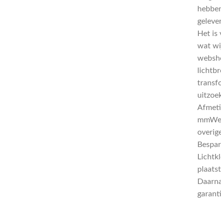
hebben
gelever
Het is
wat wi
websho
lichtb
transf
uitzoe
Afmeti
mmWer
overig
Bespar
Lichtk
plaatst
Daarna
garant