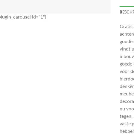
BESCHR
lugin_carousel id="1"]
Gratis
achter
gouden
vindt 
inbouw
goede 
voor d
hierdo
denken
meubel
decorat
nu voo
tegen.
vaste 
hebben