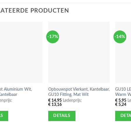
LATEERDE PRODUCTEN
-17%
-14%
t Aluminium Wit,
Opbouwspot Vierkant, Kantelbaar,
GU10 LE
Kantelbaar
GU10 Fitting, Mat Wit
Warm Wi
nprijs:
€
14,95
Ledenprijs:
€
5,95
Le
€
13,16
€
5,24
LS
DETAILS
DETA