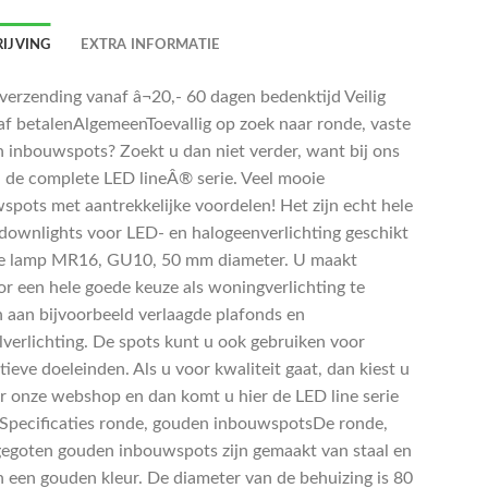
IJVING
EXTRA INFORMATIE
 verzending vanaf â¬20,- 60 dagen bedenktijd Veilig
af betalenAlgemeenToevallig op zoek naar ronde, vaste
 inbouwspots? Zoekt u dan niet verder, want bij ons
u de complete LED lineÂ® serie. Veel mooie
spots met aantrekkelijke voordelen! Het zijn echt hele
downlights voor LED- en halogeenverlichting geschikt
e lamp MR16, GU10, 50 mm diameter. U maakt
or een hele goede keuze als woningverlichting te
 aan bijvoorbeeld verlaagde plafonds en
verlichting. De spots kunt u ook gebruiken voor
ieve doeleinden. Als u voor kwaliteit gaat, dan kiest u
r onze webshop en dan komt u hier de LED line serie
 Specificaties ronde, gouden inbouwspotsDe ronde,
gegoten gouden inbouwspots zijn gemaakt van staal en
 een gouden kleur. De diameter van de behuizing is 80