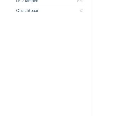
LED-lampen
(471)
Onzichtbaar
(7)