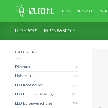
Skip
to
HOME
INFORMATIE
OVER
content
LED SPOTS
/
INBOUWSPOTS
CATEGORIE
Diversen
(4)
Huis en tuin
(97)
LED Accessoires
(231)
LED Binnenverlichting
(411)
LED Buitenverlichting
(234)