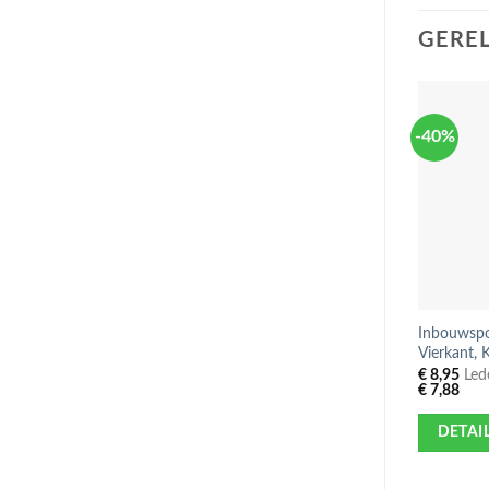
GERE
-40%
Inbouwspo
Vierkant, 
€
8,95
Lede
€
7,88
DETAI