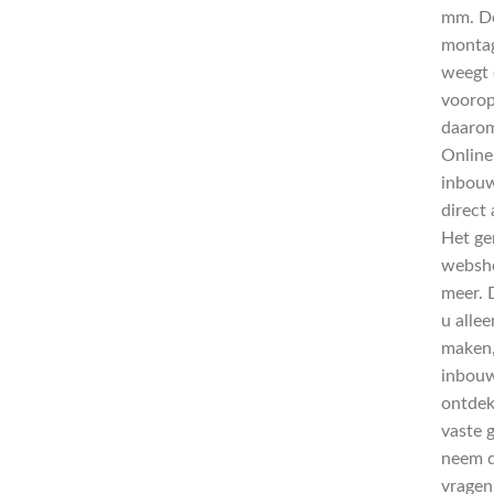
mm. De
montag
weegt 
voorop?
daarom
Online
inbouw
direct 
Het ge
websho
meer. D
u alle
maken,
inbouw
ontdek
vaste 
neem d
vragen