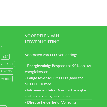
VOORDELEN VAN
LEDVERLICHTING
1
Voordelen van LED-verlichting:
E27
G9
G24
-
Energiezuinig
: Bespaar tot 90% op uw
energiekosten.
GY6.35
-
Lange levensduur
: LED's gaan tot
ouwspots
50.000 uur mee.
-
Milieuvriendelijk
: Geen schadelijke
stoffen, volledig recyclebaar.
-
Directe helderheid
: Volledige