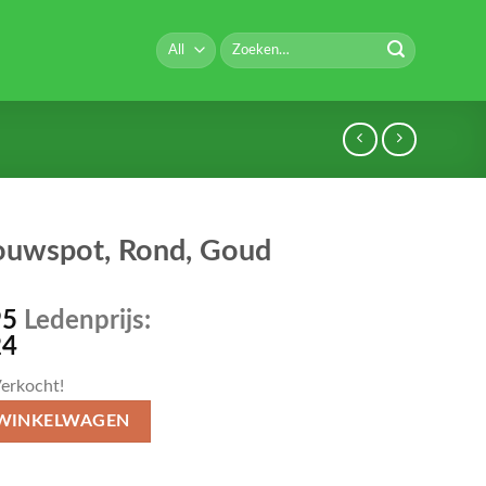
Zoeken
naar:
ouwspot, Rond, Goud
95
Ledenprijs:
24
erkocht!
 WINKELWAGEN