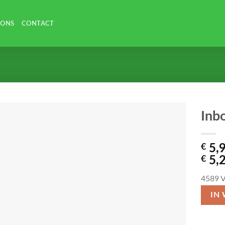
 ONS
CONTACT
Inb
€
5,
€
5,
4589
V
IN