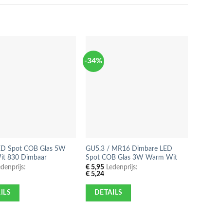
-34%
-14%
D Spot COB Glas 5W
GU5.3 / MR16 Dimbare LED
Inbouw
t 830 Dimbaar
Spot COB Glas 3W Warm Wit
Chroo
denprijs:
€
5,95
Ledenprijs:
€
5,95
€
5,24
€
5,24
ILS
DETAILS
DE