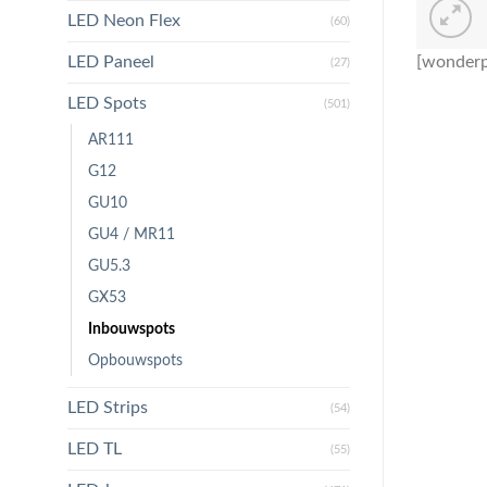
LED Neon Flex
(60)
LED Paneel
[wonderp
(27)
LED Spots
(501)
AR111
G12
GU10
GU4 / MR11
GU5.3
GX53
Inbouwspots
Opbouwspots
LED Strips
(54)
LED TL
(55)