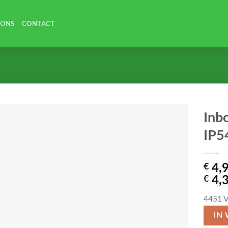
 ONS
CONTACT
Inb
IP5
€
4,
€
4,
4451
V
IN