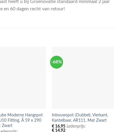
ast heeft u bij Groenovatie standaard minimaal 2 jaar
ie en 60 dagen recht van retour!
-68%
-14%
Tube Moderne Hangspot
Inbouwspot (Dubbel), Vierkant,
GU10 
10 Fitting, Ã 59 x 290
Kantelbaar, AR111, Mat Zwart
Warm 
 Zwart
€
16,95
Ledenprijs:
€
5,95
€
14,92
€
5,24
edenprijs: