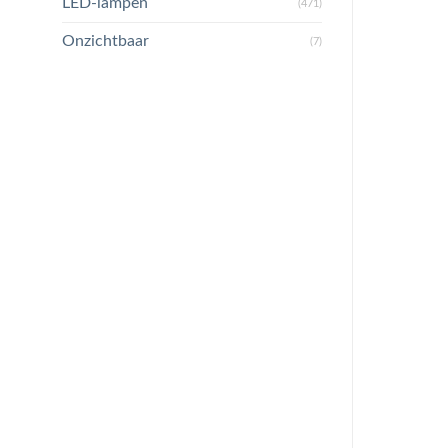
LED-lampen
(471)
Onzichtbaar
(7)