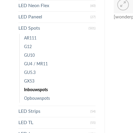
LED Neon Flex
(60)
LED Paneel
[wonderp
(27)
LED Spots
(501)
AR111
G12
GU10
GU4 / MR11
GU5.3
GX53
Inbouwspots
Opbouwspots
LED Strips
(54)
LED TL
(55)