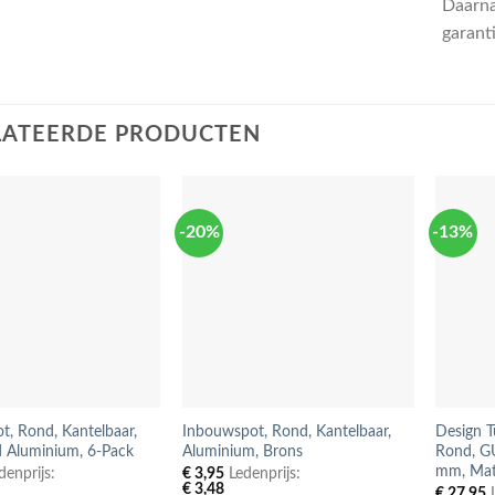
Daarna
garant
LATEERDE PRODUCTEN
-20%
-13%
, Rond, Kantelbaar,
Inbouwspot, Rond, Kantelbaar,
Design 
d Aluminium, 6-Pack
Aluminium, Brons
Rond, GU
mm, Mat
enprijs:
€
3,95
Ledenprijs:
€
3,48
€
27,95
L