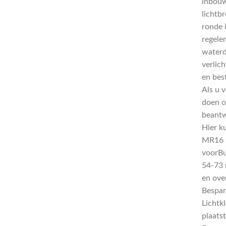
inbouw
lichtbr
ronde 
regele
waterd
verlich
en bes
Als u 
doen o
beantw
Hier k
MR16 s
voorBu
54-73
en ove
Bespar
Lichtk
plaatst