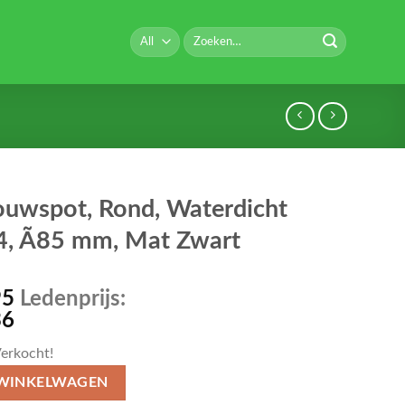
Zoeken
naar:
ouwspot, Rond, Waterdicht
4, Ã85 mm, Mat Zwart
95
Ledenprijs:
36
erkocht!
 WINKELWAGEN