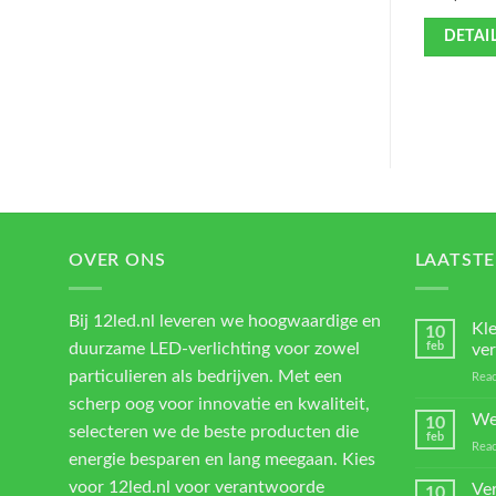
DETAI
OVER ONS
LAATSTE
Bij 12led.nl leveren we hoogwaardige en
Kl
10
duurzame LED-verlichting voor zowel
feb
ver
particulieren als bedrijven. Met een
Reac
scherp oog voor innovatie en kwaliteit,
We
10
selecteren we de beste producten die
feb
Reac
energie besparen en lang meegaan. Kies
voor 12led.nl voor verantwoorde
Ver
10