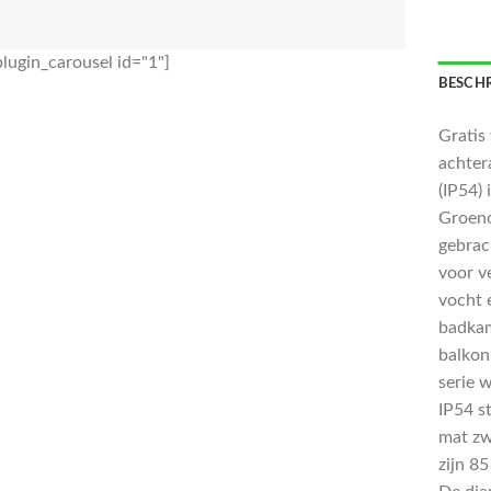
lugin_carousel id="1"]
BESCHR
Gratis
achter
(IP54)
Groeno
gebrac
voor v
vocht 
badkam
balkon
serie 
IP54 s
mat zw
zijn 8