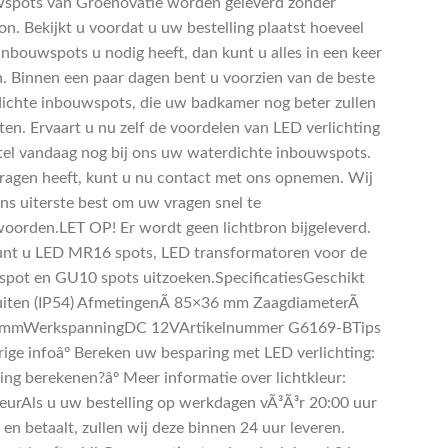
spots van Groenovatie worden geleverd zonder
on. Bekijkt u voordat u uw bestelling plaatst hoeveel
inbouwspots u nodig heeft, dan kunt u alles in een keer
n. Binnen een paar dagen bent u voorzien van de beste
ichte inbouwspots, die uw badkamer nog beter zullen
ten. Ervaart u nu zelf de voordelen van LED verlichting
tel vandaag nog bij ons uw waterdichte inbouwspots.
vragen heeft, kunt u nu contact met ons opnemen. Wij
ns uiterste best om uw vragen snel te
oorden.LET OP! Er wordt geen lichtbron bijgeleverd.
unt u LED MR16 spots, LED transformatoren voor de
pot en GU10 spots uitzoeken.SpecificatiesGeschikt
iten (IP54) AfmetingenÃ 85×36 mm ZaagdiameterÃ
 mmWerkspanningDC 12VArtikelnummer G6169-BTips
rige infoâº Bereken uw besparing met LED verlichting:
ing berekenen?âº Meer informatie over lichtkleur:
leurAls u uw bestelling op werkdagen vÃ³Ã³r 20:00 uur
 en betaalt, zullen wij deze binnen 24 uur leveren.