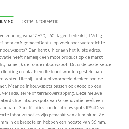
IJVING
EXTRA INFORMATIE
 verzending vanaf â¬20,- 60 dagen bedenktijd Veilig
af betalenAlgemeenBent u op zoek naar waterdichte
 inbouwspots? Dan bent u hier aan het juiste adres.
vatie heeft namelijk een mooi product op de markt
ht, namelijk de ronde inbouwspot. Dit is de beste keuze
erlichting op plaatsen die bloot worden gesteld aan
en water. Hierbij kunt u bijvoorbeeld denken aan de
er. Maar de inbouwspots passen ook goed op een
, veranda, serre of terrasoverkapping. Deze nieuwe
waterdichte inbouwspots van Groenovatie heeft een
tandaard. Specificaties ronde inbouwspots IP54Deze
arte inbouwspotjes zijn gemaakt van aluminium. Ze
5 mm in de breedte en hebben een hoogte van 36 mm.