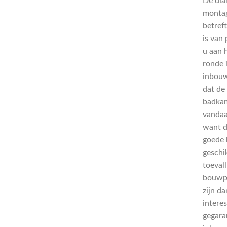
De dia
montag
betreft
is van 
u aan h
ronde 
inbouw
dat de
badkam
vandaa
want d
goede k
geschi
toeval
bouwpl
zijn d
intere
gegara