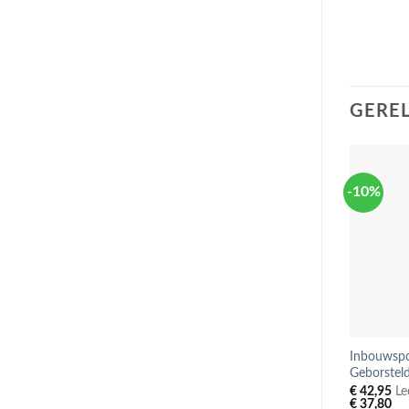
GERE
-10%
Inbouwspot
Geborstel
€
42,95
Led
€
37,80