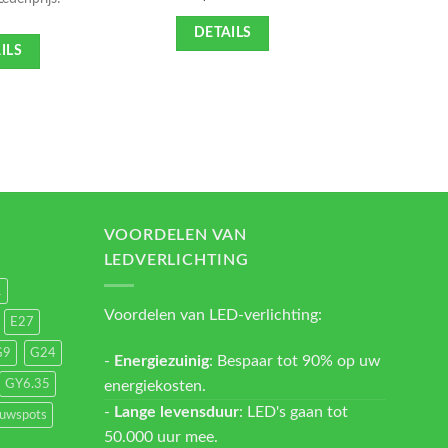
DETAILS
DE
ILS
VOORDELEN VAN
LEDVERLICHTING
1
Voordelen van LED-verlichting:
E27
G9
G24
-
Energiezuinig
: Bespaar tot 90% op uw
energiekosten.
GY6.35
-
Lange levensduur
: LED's gaan tot
ouwspots
50.000 uur mee.