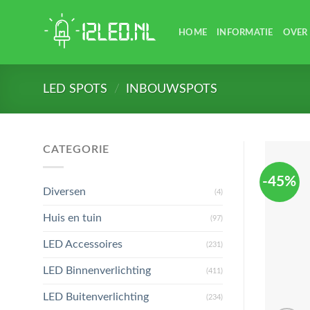
Skip
to
HOME
INFORMATIE
OVER
content
LED SPOTS
/
INBOUWSPOTS
CATEGORIE
-45%
Diversen
(4)
Huis en tuin
(97)
LED Accessoires
(231)
LED Binnenverlichting
(411)
LED Buitenverlichting
(234)