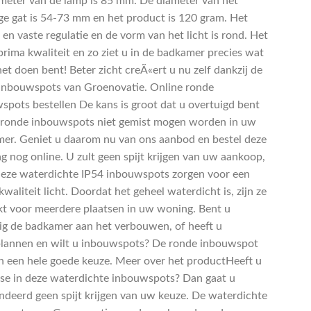
meter van de lamp is 85 mm. De diameter van het
e gat is 54-73 mm en het product is 120 gram. Het
 en vaste regulatie en de vorm van het licht is rond. Het
prima kwaliteit en zo ziet u in de badkamer precies wat
et doen bent! Beter zicht creÃ«ert u nu zelf dankzij de
inbouwspots van Groenovatie. Online ronde
spots bestellen De kans is groot dat u overtuigd bent
 ronde inbouwspots niet gemist mogen worden in uw
er. Geniet u daarom nu van ons aanbod en bestel deze
g nog online. U zult geen spijt krijgen van uw aankoop,
eze waterdichte IP54 inbouwspots zorgen voor een
waliteit licht. Doordat het geheel waterdicht is, zijn ze
kt voor meerdere plaatsen in uw woning. Bent u
lig de badkamer aan het verbouwen, of heeft u
annen en wilt u inbouwspots? De ronde inbouwspot
an een hele goede keuze. Meer over het productHeeft u
sse in deze waterdichte inbouwspots? Dan gaat u
ndeerd geen spijt krijgen van uw keuze. De waterdichte