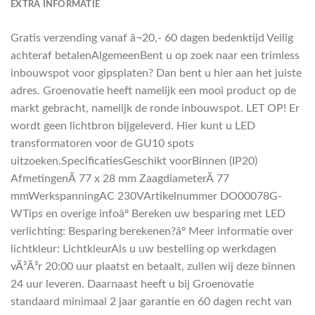
EXTRA INFORMATIE
Gratis verzending vanaf â¬20,- 60 dagen bedenktijd Veilig
achteraf betalenAlgemeenBent u op zoek naar een trimless
inbouwspot voor gipsplaten? Dan bent u hier aan het juiste
adres. Groenovatie heeft namelijk een mooi product op de
markt gebracht, namelijk de ronde inbouwspot. LET OP! Er
wordt geen lichtbron bijgeleverd. Hier kunt u LED
transformatoren voor de GU10 spots
uitzoeken.SpecificatiesGeschikt voorBinnen (IP20)
AfmetingenÃ 77 x 28 mm ZaagdiameterÃ 77
mmWerkspanningAC 230VArtikelnummer DO00078G-
WTips en overige infoâº Bereken uw besparing met LED
verlichting: Besparing berekenen?âº Meer informatie over
lichtkleur: LichtkleurAls u uw bestelling op werkdagen
vÃ³Ã³r 20:00 uur plaatst en betaalt, zullen wij deze binnen
24 uur leveren. Daarnaast heeft u bij Groenovatie
standaard minimaal 2 jaar garantie en 60 dagen recht van