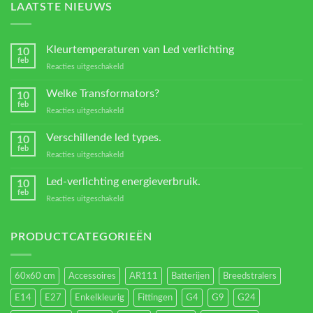
LAATSTE NIEUWS
Kleurtemperaturen van Led verlichting
10
feb
voor
Reacties uitgeschakeld
Kleurtemperaturen
van
Welke Transformators?
10
Led
feb
voor
Reacties uitgeschakeld
verlichting
Welke
Transformators?
Verschillende led types.
10
feb
voor
Reacties uitgeschakeld
Verschillende
led
Led-verlichting energieverbruik.
10
types.
feb
voor
Reacties uitgeschakeld
Led-
verlichting
energieverbruik.
PRODUCTCATEGORIEËN
60x60 cm
Accessoires
AR111
Batterijen
Breedstralers
E14
E27
Enkelkleurig
Fittingen
G4
G9
G24