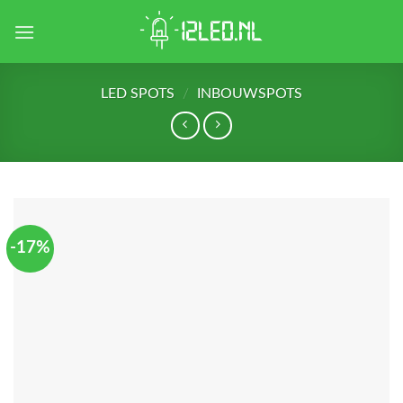
Skip
to
content
LED SPOTS
/
INBOUWSPOTS
-17%