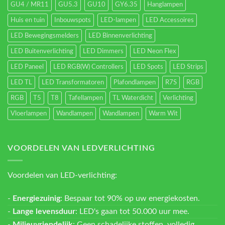
GU4 / MR11
GU5.3
GU10
GY6.35
Hanglampen
Huis en tuin
Inbouwspots
LED-lampen
LED Accessoires
LED Bewegingsmelders
LED Binnenverlichting
LED Buitenverlichting
LED Dimmers
LED Neon Flex
LED Paneel
LED RGB(W) Controllers
LED Spots
LED Strips
LED TL
LED Transformatoren
Plafondlampen
R7S
RGB
RGB
T5
T8
Tafellampen
TL Waterdicht
Verlichting
Vloerlampen
Wandlampen
Wandlampen
Warm Wit
VOORDELEN VAN LEDVERLICHTING
Voordelen van LED-verlichting:
-
Energiezuinig
: Bespaar tot 90% op uw energiekosten.
-
Lange levensduur
: LED's gaan tot 50.000 uur mee.
-
Milieuvriendelijk
: Geen schadelijke stoffen, volledig