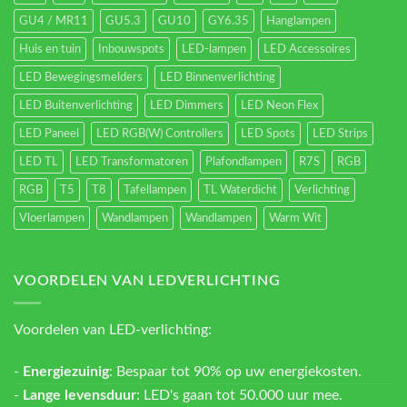
GU4 / MR11
GU5.3
GU10
GY6.35
Hanglampen
Huis en tuin
Inbouwspots
LED-lampen
LED Accessoires
LED Bewegingsmelders
LED Binnenverlichting
LED Buitenverlichting
LED Dimmers
LED Neon Flex
LED Paneel
LED RGB(W) Controllers
LED Spots
LED Strips
LED TL
LED Transformatoren
Plafondlampen
R7S
RGB
RGB
T5
T8
Tafellampen
TL Waterdicht
Verlichting
Vloerlampen
Wandlampen
Wandlampen
Warm Wit
VOORDELEN VAN LEDVERLICHTING
Voordelen van LED-verlichting:
-
Energiezuinig
: Bespaar tot 90% op uw energiekosten.
-
Lange levensduur
: LED's gaan tot 50.000 uur mee.