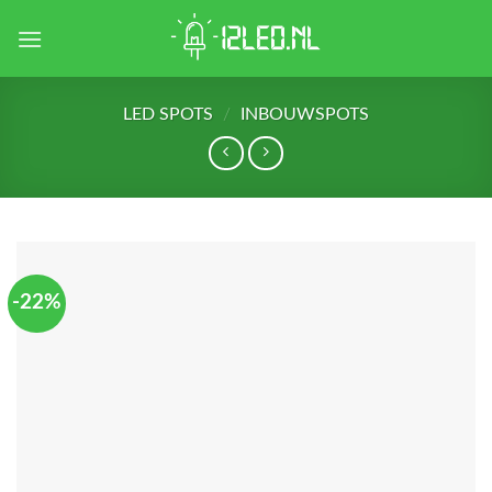
Skip
to
content
LED SPOTS
/
INBOUWSPOTS
-22%