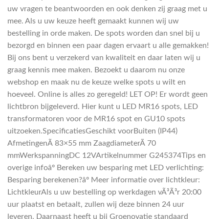
uw vragen te beantwoorden en ook denken zij graag met u
mee. Als u uw keuze heeft gemaakt kunnen wij uw
bestelling in orde maken. De spots worden dan snel bij u
bezorgd en binnen een paar dagen ervaart u alle gemakken!
Bij ons bent u verzekerd van kwaliteit en daar laten wij u
graag kennis mee maken. Bezoekt u daarom nu onze
webshop en maak nu de keuze welke spots u wilt en
hoeveel. Online is alles zo geregeld! LET OP! Er wordt geen
lichtbron bijgeleverd. Hier kunt u LED MR16 spots, LED
transformatoren voor de MR16 spot en GU10 spots
uitzoeken.SpecificatiesGeschikt voorBuiten (IP44)
AfmetingenÃ 83×55 mm ZaagdiameterÃ 70
mmWerkspanningDC 12VArtikelnummer G245374Tips en
overige infoâº Bereken uw besparing met LED verlichting:
Besparing berekenen?âº Meer informatie over lichtkleur:
LichtkleurAls u uw bestelling op werkdagen vÃ³Ã³r 20:00
uur plaatst en betaalt, zullen wij deze binnen 24 uur
leveren. Daarnaast heeft u bij Groenovatie standaard