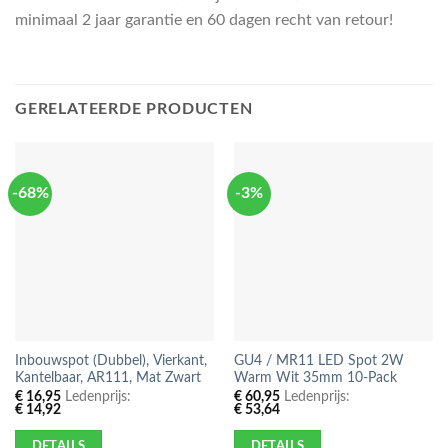
minimaal 2 jaar garantie en 60 dagen recht van retour!
GERELATEERDE PRODUCTEN
-68%
-3%
Inbouwspot (Dubbel), Vierkant,
GU4 / MR11 LED Spot 2W
Kantelbaar, AR111, Mat Zwart
Warm Wit 35mm 10-Pack
€
16,95
Ledenprijs:
€
60,95
Ledenprijs:
€
14,92
€
53,64
DETAILS
DETAILS