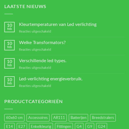
LAATSTE NIEUWS
Kleurtemperaturen van Led verlichting
10
feb
voor
Reacties uitgeschakeld
Kleurtemperaturen
van
Welke Transformators?
10
Led
feb
voor
Reacties uitgeschakeld
verlichting
Welke
Transformators?
Verschillende led types.
10
feb
voor
Reacties uitgeschakeld
Verschillende
led
Led-verlichting energieverbruik.
10
types.
feb
voor
Reacties uitgeschakeld
Led-
verlichting
energieverbruik.
PRODUCTCATEGORIEËN
60x60 cm
Accessoires
AR111
Batterijen
Breedstralers
E14
E27
Enkelkleurig
Fittingen
G4
G9
G24