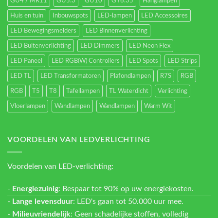
GU4 / MR11
GU5.3
GU10
GY6.35
Hanglampen
Huis en tuin
Inbouwspots
LED-lampen
LED Accessoires
LED Bewegingsmelders
LED Binnenverlichting
LED Buitenverlichting
LED Dimmers
LED Neon Flex
LED Paneel
LED RGB(W) Controllers
LED Spots
LED Strips
LED TL
LED Transformatoren
Plafondlampen
R7S
RGB
RGB
T5
T8
Tafellampen
TL Waterdicht
Verlichting
Vloerlampen
Wandlampen
Wandlampen
Warm Wit
VOORDELEN VAN LEDVERLICHTING
Voordelen van LED-verlichting:
-
Energiezuinig
: Bespaar tot 90% op uw energiekosten.
-
Lange levensduur
: LED's gaan tot 50.000 uur mee.
-
Milieuvriendelijk
: Geen schadelijke stoffen, volledig