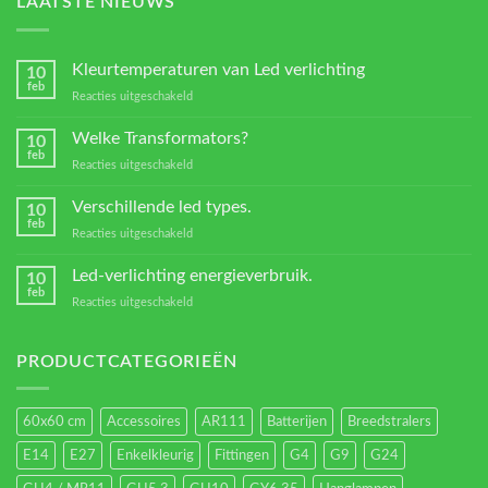
LAATSTE NIEUWS
Kleurtemperaturen van Led verlichting
10
feb
voor
Reacties uitgeschakeld
Kleurtemperaturen
van
Welke Transformators?
10
Led
feb
voor
Reacties uitgeschakeld
verlichting
Welke
Transformators?
Verschillende led types.
10
feb
voor
Reacties uitgeschakeld
Verschillende
led
Led-verlichting energieverbruik.
10
types.
feb
voor
Reacties uitgeschakeld
Led-
verlichting
energieverbruik.
PRODUCTCATEGORIEËN
60x60 cm
Accessoires
AR111
Batterijen
Breedstralers
E14
E27
Enkelkleurig
Fittingen
G4
G9
G24