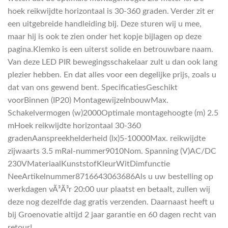
hoek reikwijdte horizontaal is 30-360 graden. Verder zit er
een uitgebreide handleiding bij. Deze sturen wij u mee,
maar hij is ook te zien onder het kopje bijlagen op deze
pagina.Klemko is een uiterst solide en betrouwbare naam.
Van deze LED PIR bewegingsschakelaar zult u dan ook lang
plezier hebben. En dat alles voor een degelijke prijs, zoals u
dat van ons gewend bent. SpecificatiesGeschikt
voorBinnen (IP20) MontagewijzeInbouwMax.
Schakelvermogen (w)2000Optimale montagehoogte (m) 2.5
mHoek reikwijdte horizontaal 30-360
gradenAanspreekhelderheid (lx)5-10000Max. reikwijdte
zijwaarts 3.5 mRal-nummer9010Nom. Spanning (V)AC/DC
230VMateriaalKunststofKleurWitDimfunctie
NeeArtikelnummer8716643063686Als u uw bestelling op
werkdagen vÃ³Ã³r 20:00 uur plaatst en betaalt, zullen wij
deze nog dezelfde dag gratis verzenden. Daarnaast heeft u
bij Groenovatie altijd 2 jaar garantie en 60 dagen recht van
retour!