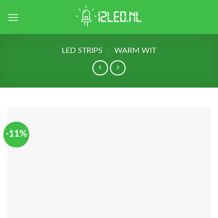
Skip
to
content
LED STRIPS
/
WARM WIT
-11%