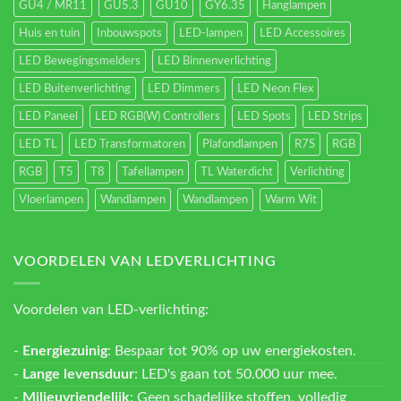
GU4 / MR11
GU5.3
GU10
GY6.35
Hanglampen
Huis en tuin
Inbouwspots
LED-lampen
LED Accessoires
LED Bewegingsmelders
LED Binnenverlichting
LED Buitenverlichting
LED Dimmers
LED Neon Flex
LED Paneel
LED RGB(W) Controllers
LED Spots
LED Strips
LED TL
LED Transformatoren
Plafondlampen
R7S
RGB
RGB
T5
T8
Tafellampen
TL Waterdicht
Verlichting
Vloerlampen
Wandlampen
Wandlampen
Warm Wit
VOORDELEN VAN LEDVERLICHTING
Voordelen van LED-verlichting:
-
Energiezuinig
: Bespaar tot 90% op uw energiekosten.
-
Lange levensduur
: LED's gaan tot 50.000 uur mee.
-
Milieuvriendelijk
: Geen schadelijke stoffen, volledig