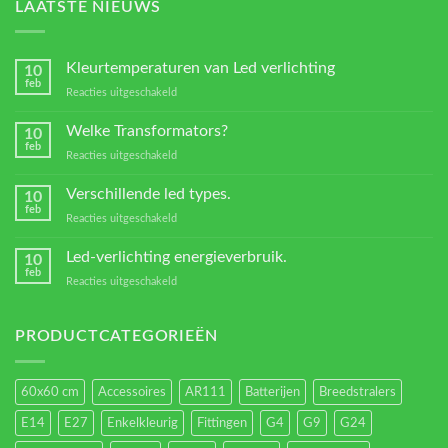
LAATSTE NIEUWS
Kleurtemperaturen van Led verlichting
10
feb
voor
Reacties uitgeschakeld
Kleurtemperaturen
van
Welke Transformators?
10
Led
feb
voor
Reacties uitgeschakeld
verlichting
Welke
Transformators?
Verschillende led types.
10
feb
voor
Reacties uitgeschakeld
Verschillende
led
Led-verlichting energieverbruik.
10
types.
feb
voor
Reacties uitgeschakeld
Led-
verlichting
energieverbruik.
PRODUCTCATEGORIEËN
60x60 cm
Accessoires
AR111
Batterijen
Breedstralers
E14
E27
Enkelkleurig
Fittingen
G4
G9
G24