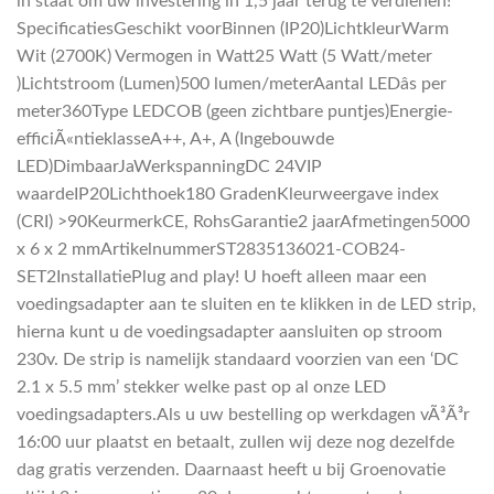
in staat om uw investering in 1,5 jaar terug te verdienen!
SpecificatiesGeschikt voorBinnen (IP20)LichtkleurWarm
Wit (2700K) Vermogen in Watt25 Watt (5 Watt/meter
)Lichtstroom (Lumen)500 lumen/meterAantal LEDâs per
meter360Type LEDCOB (geen zichtbare puntjes)Energie-
efficiÃ«ntieklasseA++, A+, A (Ingebouwde
LED)DimbaarJaWerkspanningDC 24VIP
waardeIP20Lichthoek180 GradenKleurweergave index
(CRI) >90KeurmerkCE, RohsGarantie2 jaarAfmetingen5000
x 6 x 2 mmArtikelnummerST2835136021-COB24-
SET2InstallatiePlug and play! U hoeft alleen maar een
voedingsadapter aan te sluiten en te klikken in de LED strip,
hierna kunt u de voedingsadapter aansluiten op stroom
230v. De strip is namelijk standaard voorzien van een ‘DC
2.1 x 5.5 mm’ stekker welke past op al onze LED
voedingsadapters.Als u uw bestelling op werkdagen vÃ³Ã³r
16:00 uur plaatst en betaalt, zullen wij deze nog dezelfde
dag gratis verzenden. Daarnaast heeft u bij Groenovatie