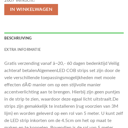
2607
Verkocht!
IN WINKELWAGEN
BESCHRIJVING
EXTRA INFORMATIE
Gratis verzending vanaf â¬20,- 60 dagen bedenktijd Veilig
achteraf betalenAlgemeenLED COB strips set zijn door de
vele verschillende toepassingsmogelijkheden met mooie
effecten dÃ© manier om op een stijlvolle manier
accentverlichting aan te brengen. Hierbij zijn geen puntjes
in de strip te zien, waardoor deze egaal licht uitstraalt.De
strips zijn gemakkelijk te installeren (rug voorzien van 3M
lijm) en worden geleverd op een rol van 5 meter. U kunt zelf
de LED strip inkorten om de 4.5cm om het op maat te
maken en te koppelen. Bovendien is de rol van 5 meter