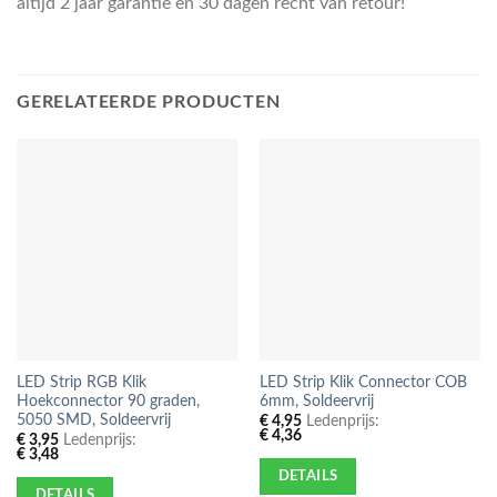
altijd 2 jaar garantie en 30 dagen recht van retour!
GERELATEERDE PRODUCTEN
LED Strip RGB Klik
LED Strip Klik Connector COB
Hoekconnector 90 graden,
6mm, Soldeervrij
5050 SMD, Soldeervrij
€
4,95
Ledenprijs:
€
4,36
€
3,95
Ledenprijs:
€
3,48
DETAILS
DETAILS