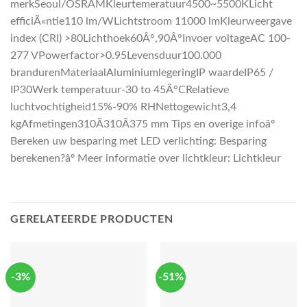
merkSeoul/OSRAMKleurtemeratuur4500~5500KLicht
efficiÃ«ntie110 lm/WLichtstroom 11000 lmKleurweergave
index (CRI) >80Lichthoek60Â°,90Â°Invoer voltageAC 100-
277 VPowerfactor>0.95Levensduur100.000
brandurenMateriaalAluminiumlegeringIP waardeIP65 /
IP30Werk temperatuur-30 to 45Â°CRelatieve
luchtvochtigheid15%-90% RHNettogewicht3,4
kgAfmetingen310Ã310Ã375 mm Tips en overige infoâº
Bereken uw besparing met LED verlichting: Besparing
berekenen?âº Meer informatie over lichtkleur: Lichtkleur
GERELATEERDE PRODUCTEN
-3%
-51%