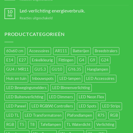
Verschillende
led
Led-verlichting energieverbruik.
10
types.
feb
voor
Reacties uitgeschakeld
Led-
verlichting
energieverbruik.
PRODUCTCATEGORIEËN
60x60 cm
Accessoires
AR111
Batterijen
Breedstralers
E14
E27
Enkelkleurig
Fittingen
G4
G9
G24
GU4 / MR11
GU5.3
GU10
GY6.35
Hanglampen
Huis en tuin
Inbouwspots
LED-lampen
LED Accessoires
LED Bewegingsmelders
LED Binnenverlichting
LED Buitenverlichting
LED Dimmers
LED Neon Flex
LED Paneel
LED RGB(W) Controllers
LED Spots
LED Strips
LED TL
LED Transformatoren
Plafondlampen
R7S
RGB
RGB
T5
T8
Tafellampen
TL Waterdicht
Verlichting