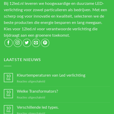
Bij 12led.nl leveren we hoogwaardige en duurzame LED-
verlichting voor zowel particulieren als bedrijven. Met een
scherp oog voor innovatie en kwaliteit, selecteren we de
beste producten die energie besparen en lang meegaan.
Kies voor 12led.nl voor verantwoorde verlichting die
bijdraagt aan een groenere toekomst.
LAATSTE NIEUWS
Kleurtemperaturen van Led verlichting
10
feb
voor
Reacties uitgeschakeld
Kleurtemperaturen
van
Welke Transformators?
10
Led
feb
voor
Reacties uitgeschakeld
verlichting
Welke
Transformators?
Verschillende led types.
10
feb
voor
Reacties uitgeschakeld