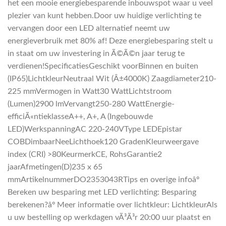
het een mooie energiebesparende inbouwspot waar u veel
plezier van kunt hebben.Door uw huidige verlichting te
vervangen door een LED alternatief neemt uw
energieverbruik met 80% af! Deze energiebesparing stelt u
in staat om uw investering in Ã©Ã©n jaar terug te
verdienen!SpecificatiesGeschikt voorBinnen en buiten
(IP65)LichtkleurNeutraal Wit (Â±4000K) Zaagdiameter210-
225 mmVermogen in Watt30 WattLichtstroom
(Lumen)2900 lmVervangt250-280 WattEnergie-
efficiÃ«ntieklasseA++, A+, A (Ingebouwde
LED)WerkspanningAC 220-240VType LEDEpistar
COBDimbaarNeeLichthoek120 GradenKleurweergave
index (CRI) >80KeurmerkCE, RohsGarantie2
jaarAfmetingen(D)235 x 65
mmArtikelnummerDO2353043RTips en overige infoâº
Bereken uw besparing met LED verlichting: Besparing
berekenen?âº Meer informatie over lichtkleur: LichtkleurAls
u uw bestelling op werkdagen vÃ³Ã³r 20:00 uur plaatst en