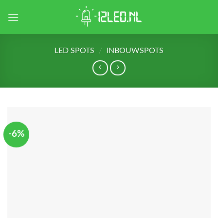
Skip
to
content
LED SPOTS
/
INBOUWSPOTS
-6%