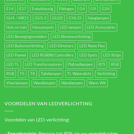
E14
E27
Enkelkleurig
Fittingen
G4
G9
G24
GU4 / MR11
GU5.3
GU10
GY6.35
Hanglampen
Huis en tuin
Inbouwspots
LED-lampen
LED Accessoires
LED Bewegingsmelders
LED Binnenverlichting
LED Buitenverlichting
LED Dimmers
LED Neon Flex
LED Paneel
LED RGB(W) Controllers
LED Spots
LED Strips
LED TL
LED Transformatoren
Plafondlampen
R7S
RGB
RGB
T5
T8
Tafellampen
TL Waterdicht
Verlichting
Vloerlampen
Wandlampen
Wandlampen
Warm Wit
VOORDELEN VAN LEDVERLICHTING
Voordelen van LED-verlichting:
-
Energiezuinig
: Bespaar tot 90% op uw energiekosten.