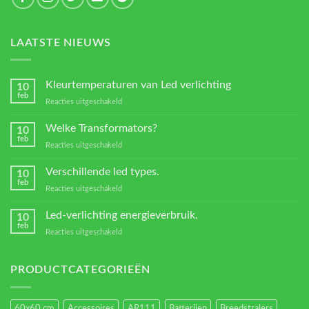
LAATSTE NIEUWS
Kleurtemperaturen van Led verlichting
10
feb
voor
Reacties uitgeschakeld
Kleurtemperaturen
van
Welke Transformators?
10
Led
feb
voor
Reacties uitgeschakeld
verlichting
Welke
Transformators?
Verschillende led types.
10
feb
voor
Reacties uitgeschakeld
Verschillende
led
Led-verlichting energieverbruik.
10
types.
feb
voor
Reacties uitgeschakeld
Led-
verlichting
energieverbruik.
PRODUCTCATEGORIEËN
60x60 cm
Accessoires
AR111
Batterijen
Breedstralers