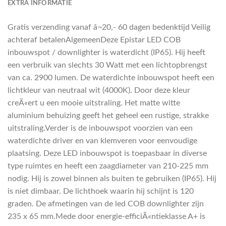
EXTRA INFORMATIE
Gratis verzending vanaf â¬20,- 60 dagen bedenktijd Veilig
achteraf betalenAlgemeenDeze Epistar LED COB
inbouwspot / downlighter is waterdicht (IP65). Hij heeft
een verbruik van slechts 30 Watt met een lichtopbrengst
van ca. 2900 lumen. De waterdichte inbouwspot heeft een
lichtkleur van neutraal wit (4000K). Door deze kleur
creÃ«ert u een mooie uitstraling. Het matte witte
aluminium behuizing geeft het geheel een rustige, strakke
uitstraling.Verder is de inbouwspot voorzien van een
waterdichte driver en van klemveren voor eenvoudige
plaatsing. Deze LED inbouwspot is toepasbaar in diverse
type ruimtes en heeft een zaagdiameter van 210-225 mm
nodig. Hij is zowel binnen als buiten te gebruiken (IP65). Hij
is niet dimbaar. De lichthoek waarin hij schijnt is 120
graden. De afmetingen van de led COB downlighter zijn
235 x 65 mm.Mede door energie-efficiÃ«ntieklasse A+ is