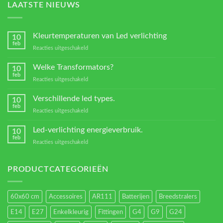
LAATSTE NIEUWS
Kleurtemperaturen van Led verlichting
10
feb
voor
Reacties uitgeschakeld
Kleurtemperaturen
van
Welke Transformators?
10
Led
feb
voor
Reacties uitgeschakeld
verlichting
Welke
Transformators?
Verschillende led types.
10
feb
voor
Reacties uitgeschakeld
Verschillende
led
Led-verlichting energieverbruik.
10
types.
feb
voor
Reacties uitgeschakeld
Led-
verlichting
energieverbruik.
PRODUCTCATEGORIEËN
60x60 cm
Accessoires
AR111
Batterijen
Breedstralers
E14
E27
Enkelkleurig
Fittingen
G4
G9
G24