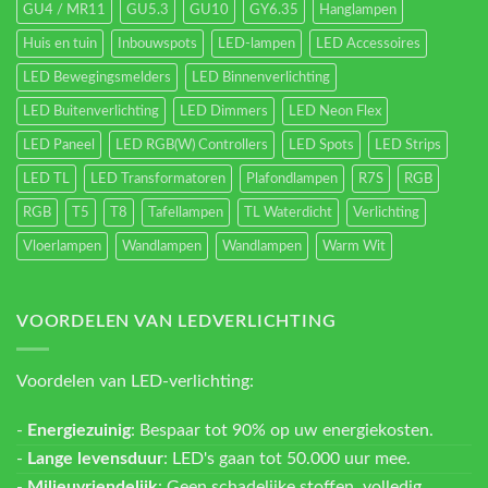
GU4 / MR11
GU5.3
GU10
GY6.35
Hanglampen
Huis en tuin
Inbouwspots
LED-lampen
LED Accessoires
LED Bewegingsmelders
LED Binnenverlichting
LED Buitenverlichting
LED Dimmers
LED Neon Flex
LED Paneel
LED RGB(W) Controllers
LED Spots
LED Strips
LED TL
LED Transformatoren
Plafondlampen
R7S
RGB
RGB
T5
T8
Tafellampen
TL Waterdicht
Verlichting
Vloerlampen
Wandlampen
Wandlampen
Warm Wit
VOORDELEN VAN LEDVERLICHTING
Voordelen van LED-verlichting:
-
Energiezuinig
: Bespaar tot 90% op uw energiekosten.
-
Lange levensduur
: LED's gaan tot 50.000 uur mee.
-
Milieuvriendelijk
: Geen schadelijke stoffen, volledig