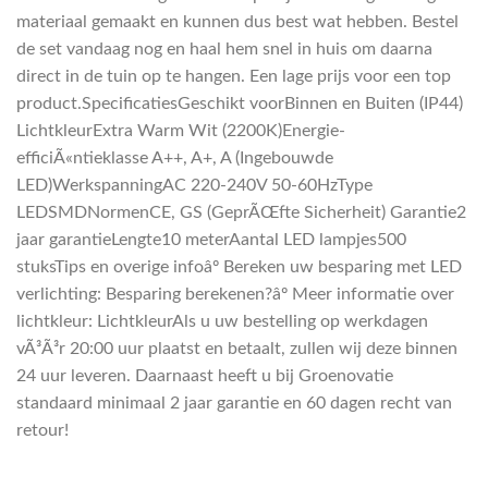
materiaal gemaakt en kunnen dus best wat hebben. Bestel
de set vandaag nog en haal hem snel in huis om daarna
direct in de tuin op te hangen. Een lage prijs voor een top
product.SpecificatiesGeschikt voorBinnen en Buiten (IP44)
LichtkleurExtra Warm Wit (2200K)Energie-
efficiÃ«ntieklasse A++, A+, A (Ingebouwde
LED)WerkspanningAC 220-240V 50-60HzType
LEDSMDNormenCE, GS (GeprÃŒfte Sicherheit) Garantie2
jaar garantieLengte10 meterAantal LED lampjes500
stuksTips en overige infoâº Bereken uw besparing met LED
verlichting: Besparing berekenen?âº Meer informatie over
lichtkleur: LichtkleurAls u uw bestelling op werkdagen
vÃ³Ã³r 20:00 uur plaatst en betaalt, zullen wij deze binnen
24 uur leveren. Daarnaast heeft u bij Groenovatie
standaard minimaal 2 jaar garantie en 60 dagen recht van
retour!