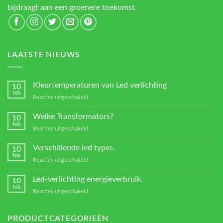
bijdraagt aan een groenere toekomst.
LAATSTE NIEUWS
Kleurtemperaturen van Led verlichting
10
feb
voor
Reacties uitgeschakeld
Kleurtemperaturen
van
Welke Transformators?
10
Led
feb
voor
Reacties uitgeschakeld
verlichting
Welke
Transformators?
Verschillende led types.
10
feb
voor
Reacties uitgeschakeld
Verschillende
led
Led-verlichting energieverbruik.
10
types.
feb
voor
Reacties uitgeschakeld
Led-
verlichting
energieverbruik.
PRODUCTCATEGORIEËN