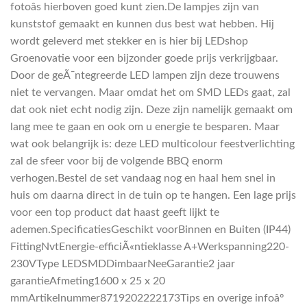
fotoâs hierboven goed kunt zien.De lampjes zijn van
kunststof gemaakt en kunnen dus best wat hebben. Hij
wordt geleverd met stekker en is hier bij LEDshop
Groenovatie voor een bijzonder goede prijs verkrijgbaar.
Door de geÃ¯ntegreerde LED lampen zijn deze trouwens
niet te vervangen. Maar omdat het om SMD LEDs gaat, zal
dat ook niet echt nodig zijn. Deze zijn namelijk gemaakt om
lang mee te gaan en ook om u energie te besparen. Maar
wat ook belangrijk is: deze LED multicolour feestverlichting
zal de sfeer voor bij de volgende BBQ enorm
verhogen.Bestel de set vandaag nog en haal hem snel in
huis om daarna direct in de tuin op te hangen. Een lage prijs
voor een top product dat haast geeft lijkt te
ademen.SpecificatiesGeschikt voorBinnen en Buiten (IP44)
FittingNvtEnergie-efficiÃ«ntieklasse A+Werkspanning220-
230VType LEDSMDDimbaarNeeGarantie2 jaar
garantieAfmeting1600 x 25 x 20
mmArtikelnummer8719202222173Tips en overige infoâº