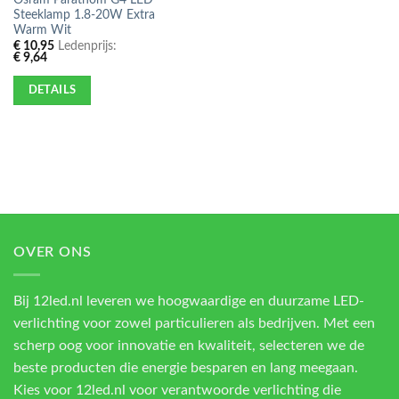
Steeklamp 1.8-20W Extra
Warm Wit
€
10,95
Ledenprijs:
€
9,64
DETAILS
OVER ONS
Bij 12led.nl leveren we hoogwaardige en duurzame LED-
verlichting voor zowel particulieren als bedrijven. Met een
scherp oog voor innovatie en kwaliteit, selecteren we de
beste producten die energie besparen en lang meegaan.
Kies voor 12led.nl voor verantwoorde verlichting die