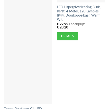
LED IJspegelverlichting Blink,
Kerst, 4 Meter, 120 Lampjes,
IP44, Doorkoppelbaar, Warm
Wit
€
22,95
Ledenprijs:
€
20,20
DETAILS
Osram Parathom G4 LED