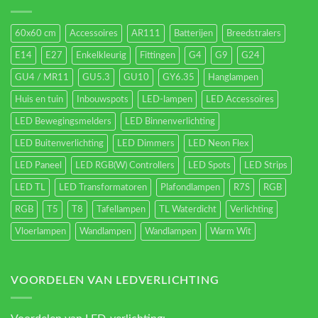
60x60 cm
Accessoires
AR111
Batterijen
Breedstralers
E14
E27
Enkelkleurig
Fittingen
G4
G9
G24
GU4 / MR11
GU5.3
GU10
GY6.35
Hanglampen
Huis en tuin
Inbouwspots
LED-lampen
LED Accessoires
LED Bewegingsmelders
LED Binnenverlichting
LED Buitenverlichting
LED Dimmers
LED Neon Flex
LED Paneel
LED RGB(W) Controllers
LED Spots
LED Strips
LED TL
LED Transformatoren
Plafondlampen
R7S
RGB
RGB
T5
T8
Tafellampen
TL Waterdicht
Verlichting
Vloerlampen
Wandlampen
Wandlampen
Warm Wit
VOORDELEN VAN LEDVERLICHTING