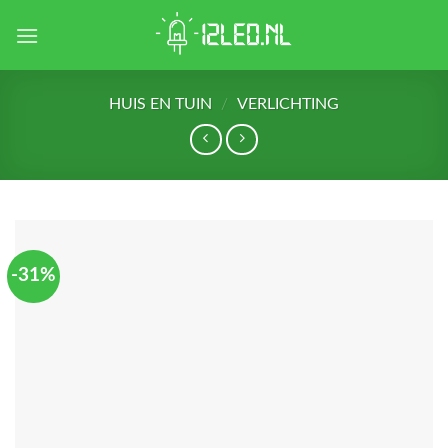
Skip
to
content
HUIS EN TUIN
/
VERLICHTING
-31%