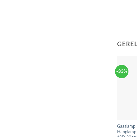
GERE
-33%
Gaaslamp I
Hanglamp, 