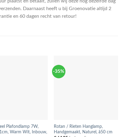
ur plaatst en betaalt, zullen wij deze nog dezelfde dag
verzenden. Daarnaast heeft u bij Groenovatie altijd 2
arantie en 60 dagen recht van retour!
-35%
-32%
eel Plafondlamp 7W,
Rotan / Rieten Hanglamp,
Nice I
11cm, Warm Wit, Inbouw,
Handgemaakt, Naturel, â50 cm
Vloerl