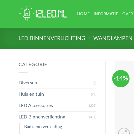
Skip
to
HOME
INFORMATIE
OVER
content
LED BINNENVERLICHTING
/
WANDLAMPEN
CATEGORIE
-14%
Diversen
(4)
Huis en tuin
(97)
LED Accessoires
(231)
LED Binnenverlichting
(411)
Badkamerverlichting