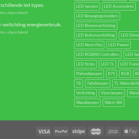
Transformators?
schillende led types.
LED-lampen
LED Accessoires
voor
ties uitgeschakeld
LED Bewegingsmelders
Verschillende
led
-verlichting energieverbruik.
LED Binnenverlichting
types.
voor
ties uitgeschakeld
LED Buitenverlichting
LED Dimm
Led-
verlichting
LED Neon Flex
LED Paneel
energieverbruik.
LED RGB(W) Controllers
LED Sp
LED Strips
LED TL
LED Trans
Plafondlampen
R7S
RGB
R
T8
Tafellampen
TL Waterdich
Verlichting
Vloerlampen
Wand
Wandlampen
Warm Wit