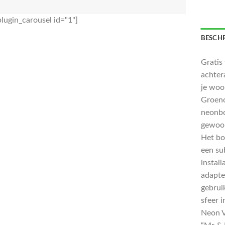
lugin_carousel id="1"]
BESCHR
Gratis
achter
je woo
Groeno
neonbo
gewoon 
Het bo
een su
install
adapte
gebrui
sfeer 
Neon V