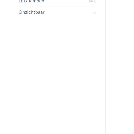
LED-lampen
(471)
Onzichtbaar
(7)