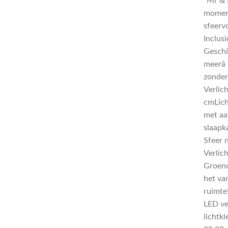
“Mr & M
moment
sfeervo
Inclusi
Geschi
meerâ 
zonder
Verlic
cmLich
met aa
slaapk
Sfeer 
Verlic
Groeno
het va
ruimte!
LED ve
lichtk