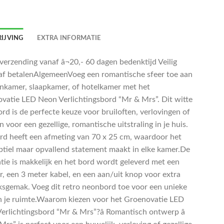
IJVING
EXTRA INFORMATIE
 verzending vanaf â¬20,- 60 dagen bedenktijd Veilig
af betalenAlgemeenVoeg een romantische sfeer toe aan
nkamer, slaapkamer, of hotelkamer met het
vatie LED Neon Verlichtingsbord “Mr & Mrs”. Dit witte
rd is de perfecte keuze voor bruiloften, verlovingen of
voor een gezellige, romantische uitstraling in je huis.
rd heeft een afmeting van 70 x 25 cm, waardoor het
btiel maar opvallend statement maakt in elke kamer.De
atie is makkelijk en het bord wordt geleverd met een
r, een 3 meter kabel, en een aan/uit knop voor extra
ksgemak. Voeg dit retro neonbord toe voor een unieke
in je ruimte.Waarom kiezen voor het Groenovatie LED
erlichtingsbord “Mr & Mrs”?â Romantisch ontwerp â