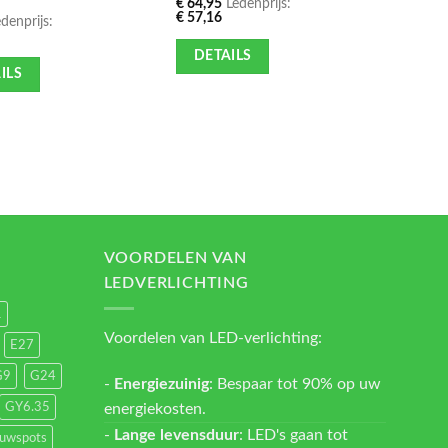
€
64,95
Ledenprijs:
€
131,
€
57,16
€
116,
denprijs:
DETAILS
DE
ILS
VOORDELEN VAN
LEDVERLICHTING
1
Voordelen van LED-verlichting:
E27
G9
G24
-
Energiezuinig
: Bespaar tot 90% op uw
energiekosten.
GY6.35
-
Lange levensduur
: LED's gaan tot
ouwspots