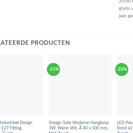
20:00 u
gratis 
jaar g
LATEERDE PRODUCTEN
-11%
-23%
ndustrieel Design
Design Tube Moderne Hanglamp
LED Pan
E27 Fitting,
3W, Warm Wit, Ã 40 x 500 mm,
Rond â