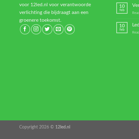
voor 12led.nl voor verantwoorde
Ver
10
feb
verlichting die bijdraagt aan een
Reac
groenere toekomst.
Led
10
feb
Reac
Copyright 2026 ©
12led.nl