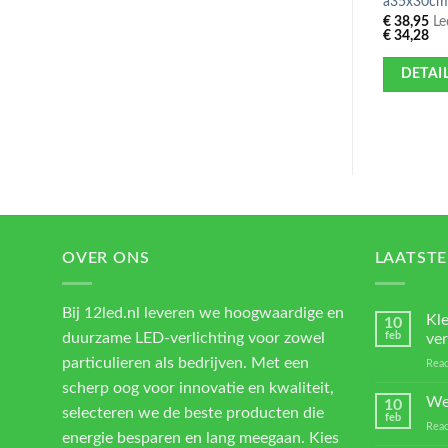
â35x30cm
€
38,95
Led
€
34,28
DETAI
OVER ONS
LAATSTE
Bij 12led.nl leveren we hoogwaardige en
Kl
10
duurzame LED-verlichting voor zowel
feb
ver
particulieren als bedrijven. Met een
Reac
scherp oog voor innovatie en kwaliteit,
We
10
selecteren we de beste producten die
feb
Reac
energie besparen en lang meegaan. Kies