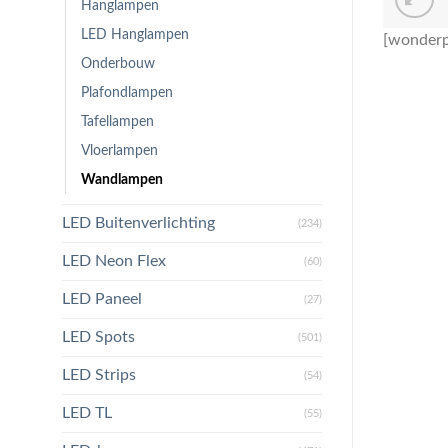
Hanglampen
LED Hanglampen
[wonderp
Onderbouw
Plafondlampen
Tafellampen
Vloerlampen
Wandlampen
LED Buitenverlichting
(234)
LED Neon Flex
(60)
LED Paneel
(27)
LED Spots
(501)
LED Strips
(54)
LED TL
(55)