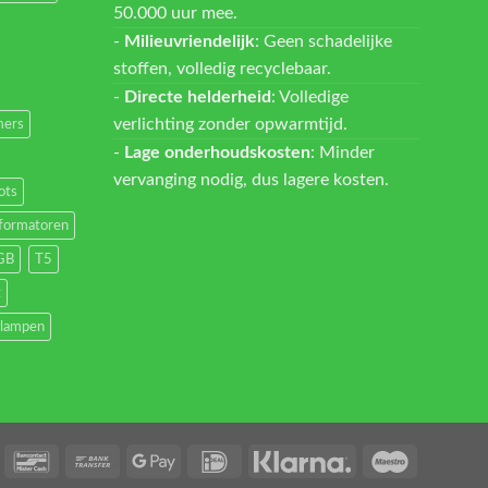
50.000 uur mee.
-
Milieuvriendelijk
: Geen schadelijke
stoffen, volledig recyclebaar.
-
Directe helderheid
: Volledige
verlichting zonder opwarmtijd.
ers
-
Lage onderhoudskosten
: Minder
vervanging nodig, dus lagere kosten.
ots
formatoren
GB
T5
t
lampen