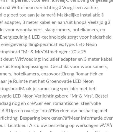
rs” is perfect voor een huwelijk, verloving of gezellige
enâ Witte neon verlichting â Voegt een zachte,
lle gloed toe aan je kamerâ Makkelijke installatie â
ef adapter, 3 meter kabel en aan/uit knopâ Veelzijdig â
kt voor woonkamers, slaapkamers, hotelkamers, en
Energiezuinig â LED-technologie zorgt voor helderheid
 energieverspillingSpecificaties:Type: LED Neon
htingsbord “Mr & Mrs”Afmetingen: 70 x 25
tkleur: WitVoeding: Inclusief adapter en 3 meter kabel
n/uit knopToepassingen: Geschikt voor woonkamers,
amers, hotelkamers, enzovoortBreng Romantiek en
naar je Ruimte met het Groenovatie LED Neon
htingsbordMaak je kamer nog specialer met het
vatie LED Neon Verlichtingsbord “Mr & Mrs”. Bestel
ndaag nog en creÃ«er een romantische, sfeervolle
 ð¡ðTips en overige infoâºBereken uw besparing met
rlichting: Besparing berekenen?âºMeer informatie over
leur: Lichtkleur Als u uw bestelling op werkdagen vÃ³Ã³r