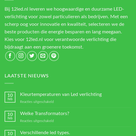
Bij 12led.nl leveren we hoogwaardige en duurzame LED-
verlichting voor zowel particulieren als bedrijven. Met een
scherp oog voor innovatie en kwaliteit, selecteren we de
beste producten die energie besparen en lang meegaan.
Kies voor 12led.nl voor verantwoorde verlichting die
bijdraagt aan een groenere toekomst.
LAATSTE NIEUWS
Kleurtemperaturen van Led verlichting
10
feb
voor
Reacties uitgeschakeld
Kleurtemperaturen
van
Welke Transformators?
10
Led
feb
voor
Reacties uitgeschakeld
verlichting
Welke
Transformators?
Verschillende led types.
10