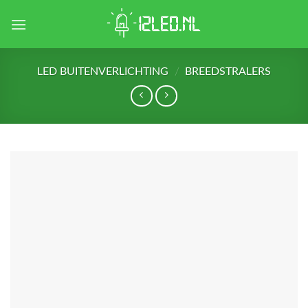
Skip
to
content
LED BUITENVERLICHTING
/
BREEDSTRALERS