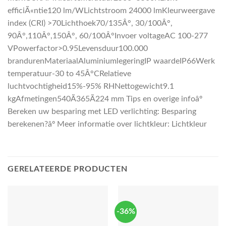
efficiÃ«ntie120 lm/WLichtstroom 24000 lmKleurweergave
index (CRI) >70Lichthoek70/135Â°, 30/100Â°,
90Â°,110Â°,150Â°, 60/100Â°Invoer voltageAC 100-277
VPowerfactor>0.95Levensduur100.000
brandurenMateriaalAluminiumlegeringIP waardeIP66Werk
temperatuur-30 to 45Â°CRelatieve
luchtvochtigheid15%-95% RHNettogewicht9.1
kgAfmetingen540Ã365Ã224 mm Tips en overige infoâº
Bereken uw besparing met LED verlichting: Besparing
berekenen?âº Meer informatie over lichtkleur: Lichtkleur
GERELATEERDE PRODUCTEN
-36%