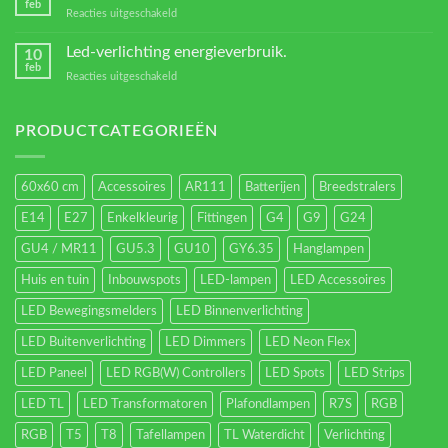
feb
voor
Reacties uitgeschakeld
Verschillende
led
Led-verlichting energieverbruik.
10
types.
feb
voor
Reacties uitgeschakeld
Led-
verlichting
energieverbruik.
PRODUCTCATEGORIEËN
60x60 cm
Accessoires
AR111
Batterijen
Breedstralers
E14
E27
Enkelkleurig
Fittingen
G4
G9
G24
GU4 / MR11
GU5.3
GU10
GY6.35
Hanglampen
Huis en tuin
Inbouwspots
LED-lampen
LED Accessoires
LED Bewegingsmelders
LED Binnenverlichting
LED Buitenverlichting
LED Dimmers
LED Neon Flex
LED Paneel
LED RGB(W) Controllers
LED Spots
LED Strips
LED TL
LED Transformatoren
Plafondlampen
R7S
RGB
RGB
T5
T8
Tafellampen
TL Waterdicht
Verlichting