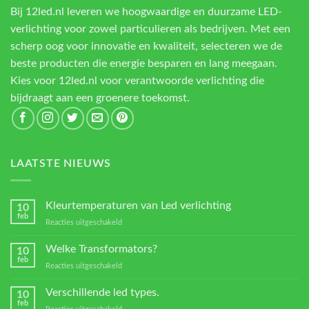
Bij 12led.nl leveren we hoogwaardige en duurzame LED-
verlichting voor zowel particulieren als bedrijven. Met een
scherp oog voor innovatie en kwaliteit, selecteren we de
beste producten die energie besparen en lang meegaan.
Kies voor 12led.nl voor verantwoorde verlichting die
bijdraagt aan een groenere toekomst.
LAATSTE NIEUWS
Kleurtemperaturen van Led verlichting
10
feb
voor
Reacties uitgeschakeld
Kleurtemperaturen
van
Welke Transformators?
10
Led
feb
voor
Reacties uitgeschakeld
verlichting
Welke
Transformators?
Verschillende led types.
10
feb
voor