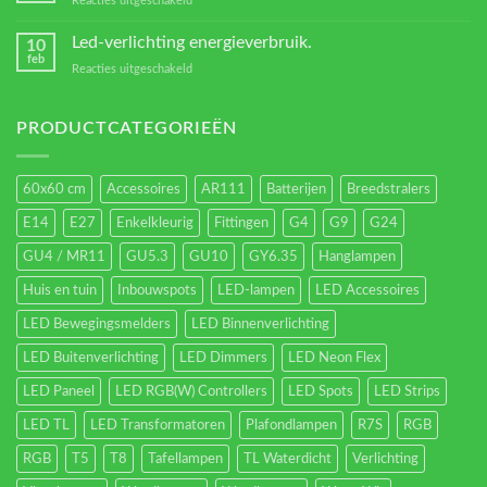
Reacties uitgeschakeld
Verschillende
led
Led-verlichting energieverbruik.
10
types.
feb
voor
Reacties uitgeschakeld
Led-
verlichting
energieverbruik.
PRODUCTCATEGORIEËN
60x60 cm
Accessoires
AR111
Batterijen
Breedstralers
E14
E27
Enkelkleurig
Fittingen
G4
G9
G24
GU4 / MR11
GU5.3
GU10
GY6.35
Hanglampen
Huis en tuin
Inbouwspots
LED-lampen
LED Accessoires
LED Bewegingsmelders
LED Binnenverlichting
LED Buitenverlichting
LED Dimmers
LED Neon Flex
LED Paneel
LED RGB(W) Controllers
LED Spots
LED Strips
LED TL
LED Transformatoren
Plafondlampen
R7S
RGB
RGB
T5
T8
Tafellampen
TL Waterdicht
Verlichting