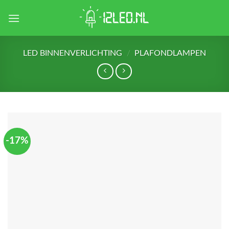
Skip
to
content
LED BINNENVERLICHTING
/
PLAFONDLAMPEN
-17%