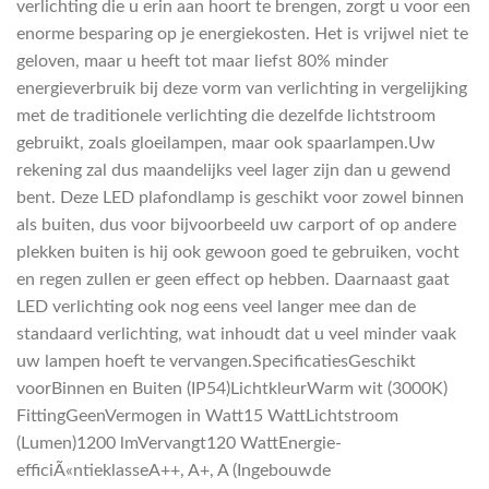
verlichting die u erin aan hoort te brengen, zorgt u voor een
enorme besparing op je energiekosten. Het is vrijwel niet te
geloven, maar u heeft tot maar liefst 80% minder
energieverbruik bij deze vorm van verlichting in vergelijking
met de traditionele verlichting die dezelfde lichtstroom
gebruikt, zoals gloeilampen, maar ook spaarlampen.Uw
rekening zal dus maandelijks veel lager zijn dan u gewend
bent. Deze LED plafondlamp is geschikt voor zowel binnen
als buiten, dus voor bijvoorbeeld uw carport of op andere
plekken buiten is hij ook gewoon goed te gebruiken, vocht
en regen zullen er geen effect op hebben. Daarnaast gaat
LED verlichting ook nog eens veel langer mee dan de
standaard verlichting, wat inhoudt dat u veel minder vaak
uw lampen hoeft te vervangen.SpecificatiesGeschikt
voorBinnen en Buiten (IP54)LichtkleurWarm wit (3000K)
FittingGeenVermogen in Watt15 WattLichtstroom
(Lumen)1200 lmVervangt120 WattEnergie-
efficiÃ«ntieklasseA++, A+, A (Ingebouwde