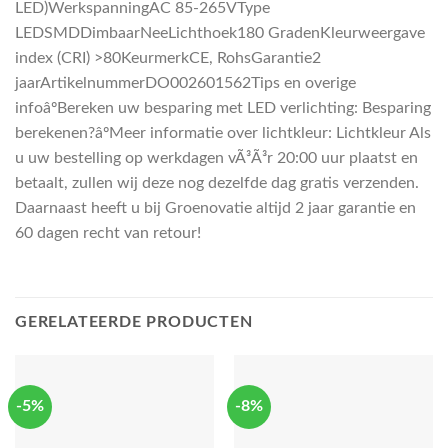
LED)WerkspanningAC 85-265VType
LEDSMDDimbaarNeeLichthoek180 GradenKleurweergave
index (CRI) >80KeurmerkCE, RohsGarantie2
jaarArtikelnummerDO002601562Tips en overige
infoâºBereken uw besparing met LED verlichting: Besparing
berekenen?âºMeer informatie over lichtkleur: Lichtkleur Als
u uw bestelling op werkdagen vÃ³Ã³r 20:00 uur plaatst en
betaalt, zullen wij deze nog dezelfde dag gratis verzenden.
Daarnaast heeft u bij Groenovatie altijd 2 jaar garantie en
60 dagen recht van retour!
GERELATEERDE PRODUCTEN
-5%
-8%