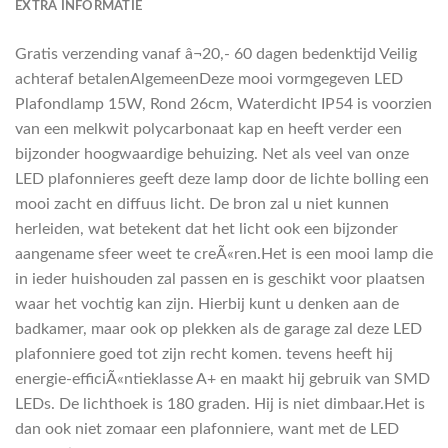
EXTRA INFORMATIE
Gratis verzending vanaf â¬20,- 60 dagen bedenktijd Veilig
achteraf betalenAlgemeenDeze mooi vormgegeven LED
Plafondlamp 15W, Rond 26cm, Waterdicht IP54 is voorzien
van een melkwit polycarbonaat kap en heeft verder een
bijzonder hoogwaardige behuizing. Net als veel van onze
LED plafonnieres geeft deze lamp door de lichte bolling een
mooi zacht en diffuus licht. De bron zal u niet kunnen
herleiden, wat betekent dat het licht ook een bijzonder
aangename sfeer weet te creÃ«ren.Het is een mooi lamp die
in ieder huishouden zal passen en is geschikt voor plaatsen
waar het vochtig kan zijn. Hierbij kunt u denken aan de
badkamer, maar ook op plekken als de garage zal deze LED
plafonniere goed tot zijn recht komen. tevens heeft hij
energie-efficiÃ«ntieklasse A+ en maakt hij gebruik van SMD
LEDs. De lichthoek is 180 graden. Hij is niet dimbaar.Het is
dan ook niet zomaar een plafonniere, want met de LED