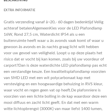
BESCHRIJVING
EXTRA INFORMATIE
Gratis verzending vanaf â¬20,- 60 dagen bedenktijd Veilig
achteraf betalenAlgemeenKies voor de LED Plafondlamp
16W, Rond 27,5 cm, Waterdicht IP54 als u een
buitenruimte heeft waar u âs avonds vaak komt of waar u
gewoon âs avonds en âs nachts graag licht wilt hebben
voor uw gevoel van veiligheid. Loopt u op deze plaats het
risico dat er vocht bij kan komen, zoals bij uw voordeur of
carport?Dan is deze waterdichte LED plafondlamp pas echt
een verstandige keuze. Een kwaliteitsplafondlamp voorzien
van SMD LED met een wit polycarbonaat kap met
versteviging en een hoogwaardige behuizing in RVS kleur,
waar vocht en regen geen vat op heeft.De plafonniere is
voorzien van een lichte bolling in de kap waardoor deze een
mooi diffuus en zacht licht geeft. En dat met een warm
witte lichtopbrengst (3000K) van maar liefst 1400 lumen,