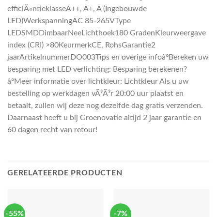
efficiÃ«ntieklasseA++, A+, A (Ingebouwde
LED)WerkspanningAC 85-265VType
LEDSMDDimbaarNeeLichthoek180 GradenKleurweergave
index (CRI) >80KeurmerkCE, RohsGarantie2
jaarArtikelnummerDO003Tips en overige infoâºBereken uw
besparing met LED verlichting: Besparing berekenen?
âºMeer informatie over lichtkleur: Lichtkleur Als u uw
bestelling op werkdagen vÃ³Ã³r 20:00 uur plaatst en
betaalt, zullen wij deze nog dezelfde dag gratis verzenden.
Daarnaast heeft u bij Groenovatie altijd 2 jaar garantie en
60 dagen recht van retour!
GERELATEERDE PRODUCTEN
-55%
-7%