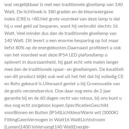
wat vergelijkbaar is met een traditionele gloeilamp van 140
Watt. De lichthoek is 180 graden en de kleurweergave
index (CRI) is >80.Het grote voordeel van deze lamp is dat
hij u veel geld zal besparen, want hij verbruikt slechts 16
Watt. Veel minder dus dan de traditionele gloeilamp van
140 Watt. Dit levert u een enorme besparing op tot maar
liefst 80% op de energiekosten.Daarnaast profiteert u ook
van het voordeel wat deze IP54 LED plafondlamp u
oplevert in duurzaamheid, hij gaat echt vele malen langer
mee dan de traditionele spaar- en gloeilampen. De kwaliteit
van dit product blijkt ook wel uit het feit dat hij volledig CE
en Rohs gekeurd is.Uiteraard geniet u bij Groenovatie van
de gratis verzendservice. Doe daar nog eens de 2 jaar
garantie bij en de 60 dagen recht van retour, bij ons kunt u
dus nog echt zorgeloos kopen.SpecificatiesGeschikt
voorBinnen en Buiten (IP54)LichtkleurWarm wit (3000K)
FittingGeenVermogen in Watt16 WattLichtstroom
(Lumen)1400 lmVervangt140 WattEnergie-