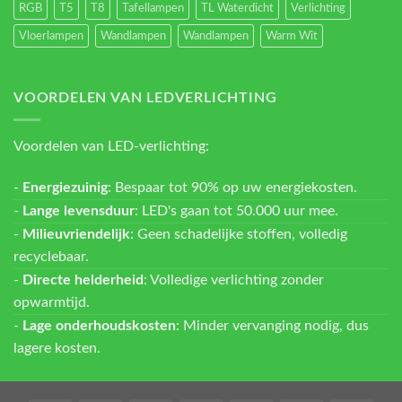
RGB
T5
T8
Tafellampen
TL Waterdicht
Verlichting
Vloerlampen
Wandlampen
Wandlampen
Warm Wit
VOORDELEN VAN LEDVERLICHTING
Voordelen van LED-verlichting:
-
Energiezuinig
: Bespaar tot 90% op uw energiekosten.
-
Lange levensduur
: LED's gaan tot 50.000 uur mee.
-
Milieuvriendelijk
: Geen schadelijke stoffen, volledig
recyclebaar.
-
Directe helderheid
: Volledige verlichting zonder
opwarmtijd.
-
Lage onderhoudskosten
: Minder vervanging nodig, dus
lagere kosten.