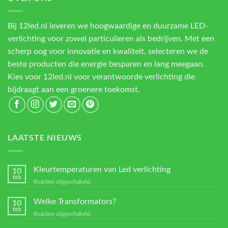
Bij 12led.nl leveren we hoogwaardige en duurzame LED-
verlichting voor zowel particulieren als bedrijven. Met een
scherp oog voor innovatie en kwaliteit, selecteren we de
beste producten die energie besparen en lang meegaan.
Kies voor 12led.nl voor verantwoorde verlichting die
bijdraagt aan een groenere toekomst.
LAATSTE NIEUWS
Kleurtemperaturen van Led verlichting
10
feb
voor
Reacties uitgeschakeld
Kleurtemperaturen
van
Welke Transformators?
10
Led
feb
voor
Reacties uitgeschakeld
verlichting
Welke