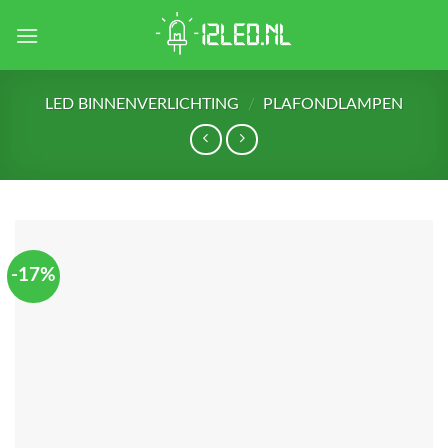
Skip
to
content
LED BINNENVERLICHTING
/
PLAFONDLAMPEN
-17%