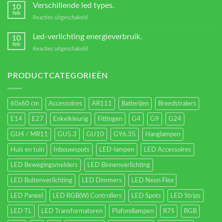
Transformators?
Verschillende led types.
10
feb
voor
Reacties uitgeschakeld
Verschillende
led
Led-verlichting energieverbruik.
10
types.
feb
voor
Reacties uitgeschakeld
Led-
verlichting
energieverbruik.
PRODUCTCATEGORIEËN
60x60 cm
Accessoires
AR111
Batterijen
Breedstralers
E14
E27
Enkelkleurig
Fittingen
G4
G9
G24
GU4 / MR11
GU5.3
GU10
GY6.35
Hanglampen
Huis en tuin
Inbouwspots
LED-lampen
LED Accessoires
LED Bewegingsmelders
LED Binnenverlichting
LED Buitenverlichting
LED Dimmers
LED Neon Flex
LED Paneel
LED RGB(W) Controllers
LED Spots
LED Strips
LED TL
LED Transformatoren
Plafondlampen
R7S
RGB