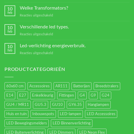
Kleurtemperaturen
van
Welke Transformators?
10
Led
feb
voor
Reacties uitgeschakeld
verlichting
Welke
Transformators?
Verschillende led types.
10
feb
voor
Reacties uitgeschakeld
Verschillende
led
Led-verlichting energieverbruik.
10
types.
feb
voor
Reacties uitgeschakeld
Led-
verlichting
energieverbruik.
PRODUCTCATEGORIEËN
60x60 cm
Accessoires
AR111
Batterijen
Breedstralers
E14
E27
Enkelkleurig
Fittingen
G4
G9
G24
GU4 / MR11
GU5.3
GU10
GY6.35
Hanglampen
Huis en tuin
Inbouwspots
LED-lampen
LED Accessoires
LED Bewegingsmelders
LED Binnenverlichting
LED Buitenverlichting
LED Dimmers
LED Neon Flex