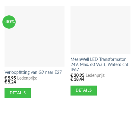
-40%
MeanWell LED Transformator
24V, Max. 60 Watt, Waterdicht
IP67
Verloopfitting van G9 naar E27
€
20,95
Ledenprijs:
€
5,95
Ledenprijs:
€
18,44
€
5,24
DETAILS
DETAILS