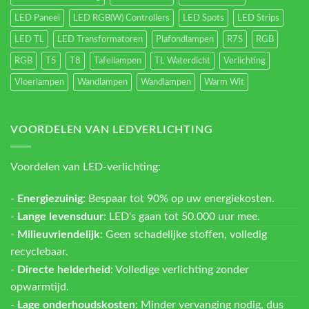
LED Paneel
LED RGB(W) Controllers
LED Spots
LED Strips
LED TL
LED Transformatoren
Plafondlampen
R7S
RGB
RGB
T5
T8
Tafellampen
TL Waterdicht
Verlichting
Vloerlampen
Wandlampen
Wandlampen
Warm Wit
VOORDELEN VAN LEDVERLICHTING
Voordelen van LED-verlichting:
-
Energiezuinig
: Bespaar tot 90% op uw energiekosten.
-
Lange levensduur
: LED's gaan tot 50.000 uur mee.
-
Milieuvriendelijk
: Geen schadelijke stoffen, volledig
recyclebaar.
-
Directe helderheid
: Volledige verlichting zonder
opwarmtijd.
-
Lage onderhoudskosten
: Minder vervanging nodig, dus