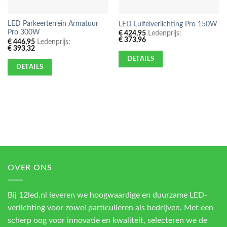
LED Parkeerterrein Armatuur
LED Luifelverlichting Pro 150W
Pro 300W
€
424,95
Ledenprijs:
€
373,96
€
446,95
Ledenprijs:
€
393,32
DETAILS
DETAILS
OVER ONS
Bij 12led.nl leveren we hoogwaardige en duurzame LED-
verlichting voor zowel particulieren als bedrijven. Met een
scherp oog voor innovatie en kwaliteit, selecteren we de