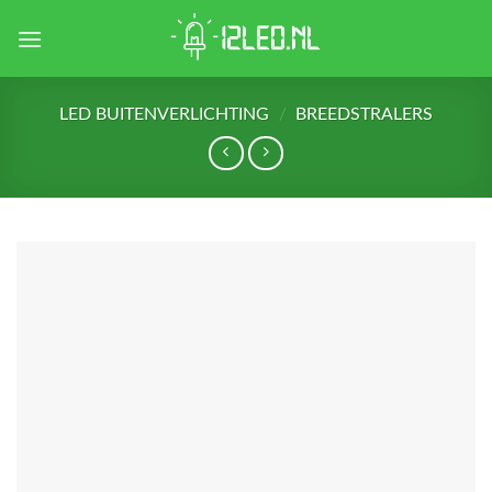
Skip
to
content
LED BUITENVERLICHTING
/
BREEDSTRALERS