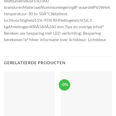
WattLevensduur150.000
brandurenMateriaalAluminiumlegeringIP waardeIP65Werk
temperatuur-30 to 50Â°CRelatieve
luchtvochtigheid15%-95% RHNettogewicht16,3
kgAfmetingen400Ã560Ã260 mm Tips en overige infoâº
Bereken uw besparing met LED verlichting: Besparing
berekenen?âº Meer informatie over lichtkleur: Lichtkleur
GERELATEERDE PRODUCTEN
-0%