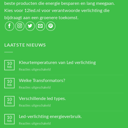
beste producten die energie besparen en lang meegaan.
Kies voor 12led.nl voor verantwoorde verlichting die
bijdraagt aan een groenere toekomst.
LAATSTE NIEUWS
Kleurtemperaturen van Led verlichting
10
feb
voor
Reacties uitgeschakeld
Kleurtemperaturen
van
Welke Transformators?
10
Led
feb
voor
Reacties uitgeschakeld
verlichting
Welke
Transformators?
Verschillende led types.
10
feb
voor
Reacties uitgeschakeld
Verschillende
led
Led-verlichting energieverbruik.
10
types.
feb
voor
Reacties uitgeschakeld