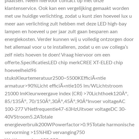
plaatsen. Neem hiervoor contact op met onze
klantenservice. Ook kan een vergelijking gemaakt worden
met uw huidige verlichting, zodat u kunt zien hoeveel lux u
meer aan verlichting zult hebben met deze LED high-bay
lampen en hoeveel u per jaar zult gaan besparen aan
energiekosten. Verder kunnen wij u volledig ontzorgen door
het allemaal voor u te installeren, zodat u en uw collega’s
zelf niets hoeven te doen! Vraag hiervoor om een
offerte.SpecificatiesLED chip merkCREE XT-ELED chip
hoeveelheid96
stuksKleurtemeratuur2500~5500KEfficiÃ«ntie
armatuur>90%Licht efficiÃ«ntie105 lm/WLichtstroom
21000 lmKleurweergave index (CRI) >70Lichthoek120Â°,
85/135Â°, 70/150Â°,30Â°,45Â°,90Â°Invoer voltageAC
100-277 VNetfrequentie47-63HzUitvoer voltageDC 30-
40VStroom5.2ATotale
energieverbruik200WPowerfactor>0.95Totale harmonische
vervorming >15%HID vervanging750