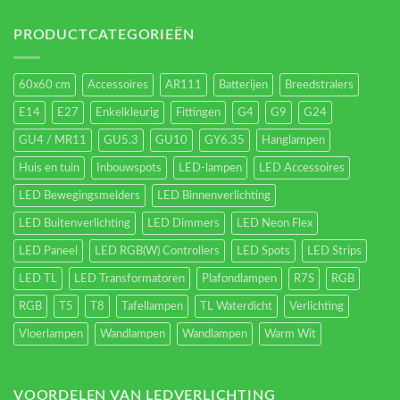
Led-
verlichting
energieverbruik.
PRODUCTCATEGORIEËN
60x60 cm
Accessoires
AR111
Batterijen
Breedstralers
E14
E27
Enkelkleurig
Fittingen
G4
G9
G24
GU4 / MR11
GU5.3
GU10
GY6.35
Hanglampen
Huis en tuin
Inbouwspots
LED-lampen
LED Accessoires
LED Bewegingsmelders
LED Binnenverlichting
LED Buitenverlichting
LED Dimmers
LED Neon Flex
LED Paneel
LED RGB(W) Controllers
LED Spots
LED Strips
LED TL
LED Transformatoren
Plafondlampen
R7S
RGB
RGB
T5
T8
Tafellampen
TL Waterdicht
Verlichting
Vloerlampen
Wandlampen
Wandlampen
Warm Wit
VOORDELEN VAN LEDVERLICHTING