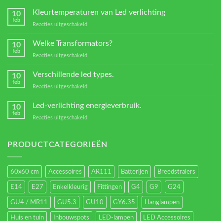
Kleurtemperaturen van Led verlichting
10
feb
voor
Reacties uitgeschakeld
Kleurtemperaturen
van
Welke Transformators?
10
Led
feb
voor
Reacties uitgeschakeld
verlichting
Welke
Transformators?
Verschillende led types.
10
feb
voor
Reacties uitgeschakeld
Verschillende
led
Led-verlichting energieverbruik.
10
types.
feb
voor
Reacties uitgeschakeld
Led-
verlichting
energieverbruik.
PRODUCTCATEGORIEËN
60x60 cm
Accessoires
AR111
Batterijen
Breedstralers
E14
E27
Enkelkleurig
Fittingen
G4
G9
G24
GU4 / MR11
GU5.3
GU10
GY6.35
Hanglampen
Huis en tuin
Inbouwspots
LED-lampen
LED Accessoires