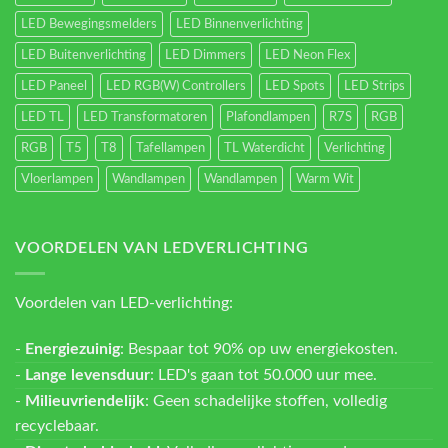
LED Bewegingsmelders
LED Binnenverlichting
LED Buitenverlichting
LED Dimmers
LED Neon Flex
LED Paneel
LED RGB(W) Controllers
LED Spots
LED Strips
LED TL
LED Transformatoren
Plafondlampen
R7S
RGB
RGB
T5
T8
Tafellampen
TL Waterdicht
Verlichting
Vloerlampen
Wandlampen
Wandlampen
Warm Wit
VOORDELEN VAN LEDVERLICHTING
Voordelen van LED-verlichting:
-
Energiezuinig
: Bespaar tot 90% op uw energiekosten.
-
Lange levensduur
: LED's gaan tot 50.000 uur mee.
-
Milieuvriendelijk
: Geen schadelijke stoffen, volledig
recyclebaar.