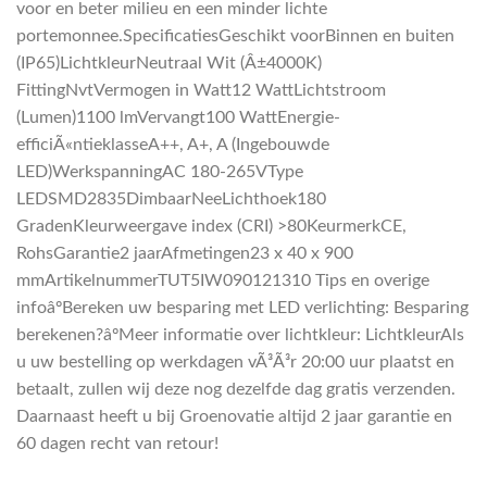
voor en beter milieu en een minder lichte
portemonnee.SpecificatiesGeschikt voorBinnen en buiten
(IP65)LichtkleurNeutraal Wit (Â±4000K)
FittingNvtVermogen in Watt12 WattLichtstroom
(Lumen)1100 lmVervangt100 WattEnergie-
efficiÃ«ntieklasseA++, A+, A (Ingebouwde
LED)WerkspanningAC 180-265VType
LEDSMD2835DimbaarNeeLichthoek180
GradenKleurweergave index (CRI) >80KeurmerkCE,
RohsGarantie2 jaarAfmetingen23 x 40 x 900
mmArtikelnummerTUT5IW090121310 Tips en overige
infoâºBereken uw besparing met LED verlichting: Besparing
berekenen?âºMeer informatie over lichtkleur: LichtkleurAls
u uw bestelling op werkdagen vÃ³Ã³r 20:00 uur plaatst en
betaalt, zullen wij deze nog dezelfde dag gratis verzenden.
Daarnaast heeft u bij Groenovatie altijd 2 jaar garantie en
60 dagen recht van retour!