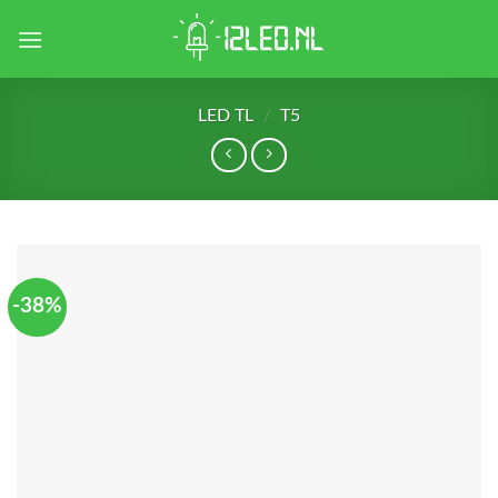
Skip
to
content
LED TL
/
T5
-38%