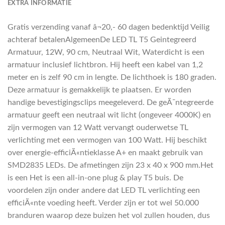
EXTRA INFORMATIE
Gratis verzending vanaf â¬20,- 60 dagen bedenktijd Veilig
achteraf betalenAlgemeenDe LED TL T5 Geintegreerd
Armatuur, 12W, 90 cm, Neutraal Wit, Waterdicht is een
armatuur inclusief lichtbron. Hij heeft een kabel van 1,2
meter en is zelf 90 cm in lengte. De lichthoek is 180 graden.
Deze armatuur is gemakkelijk te plaatsen. Er worden
handige bevestigingsclips meegeleverd. De geÃ¯ntegreerde
armatuur geeft een neutraal wit licht (ongeveer 4000K) en
zijn vermogen van 12 Watt vervangt ouderwetse TL
verlichting met een vermogen van 100 Watt. Hij beschikt
over energie-efficiÃ«ntieklasse A+ en maakt gebruik van
SMD2835 LEDs. De afmetingen zijn 23 x 40 x 900 mm.Het
is een Het is een all-in-one plug & play T5 buis. De
voordelen zijn onder andere dat LED TL verlichting een
efficiÃ«nte voeding heeft. Verder zijn er tot wel 50.000
branduren waarop deze buizen het vol zullen houden, dus