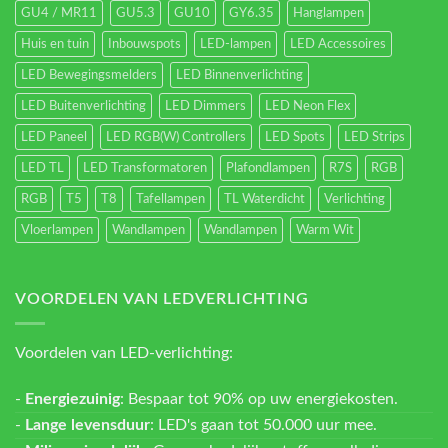
GU4 / MR11
GU5.3
GU10
GY6.35
Hanglampen
Huis en tuin
Inbouwspots
LED-lampen
LED Accessoires
LED Bewegingsmelders
LED Binnenverlichting
LED Buitenverlichting
LED Dimmers
LED Neon Flex
LED Paneel
LED RGB(W) Controllers
LED Spots
LED Strips
LED TL
LED Transformatoren
Plafondlampen
R7S
RGB
RGB
T5
T8
Tafellampen
TL Waterdicht
Verlichting
Vloerlampen
Wandlampen
Wandlampen
Warm Wit
VOORDELEN VAN LEDVERLICHTING
Voordelen van LED-verlichting:
-
Energiezuinig
: Bespaar tot 90% op uw energiekosten.
-
Lange levensduur
: LED's gaan tot 50.000 uur mee.