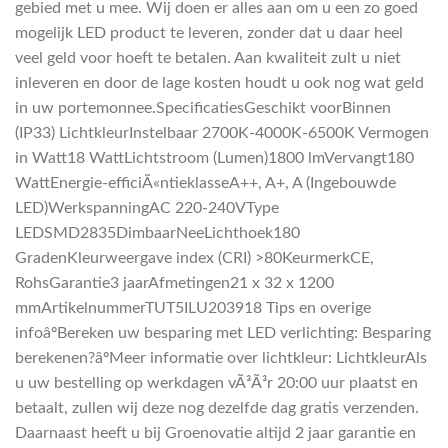
gebied met u mee. Wij doen er alles aan om u een zo goed
mogelijk LED product te leveren, zonder dat u daar heel
veel geld voor hoeft te betalen. Aan kwaliteit zult u niet
inleveren en door de lage kosten houdt u ook nog wat geld
in uw portemonnee.SpecificatiesGeschikt voorBinnen
(IP33) LichtkleurInstelbaar 2700K-4000K-6500K Vermogen
in Watt18 WattLichtstroom (Lumen)1800 lmVervangt180
WattEnergie-efficiÃ«ntieklasseA++, A+, A (Ingebouwde
LED)WerkspanningAC 220-240VType
LEDSMD2835DimbaarNeeLichthoek180
GradenKleurweergave index (CRI) >80KeurmerkCE,
RohsGarantie3 jaarAfmetingen21 x 32 x 1200
mmArtikelnummerTUT5ILU203918 Tips en overige
infoâºBereken uw besparing met LED verlichting: Besparing
berekenen?âºMeer informatie over lichtkleur: LichtkleurAls
u uw bestelling op werkdagen vÃ³Ã³r 20:00 uur plaatst en
betaalt, zullen wij deze nog dezelfde dag gratis verzenden.
Daarnaast heeft u bij Groenovatie altijd 2 jaar garantie en