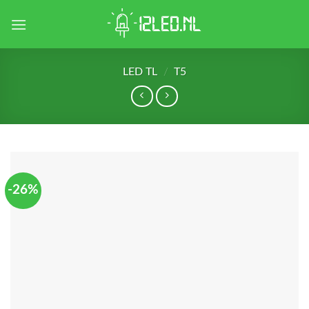
Skip
to
content
LED TL
/
T5
-26%