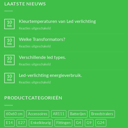
LAATSTE NIEUWS
Kleurtemperaturen van Led verlichting
10
feb
voor
Reacties uitgeschakeld
Kleurtemperaturen
van
Welke Transformators?
10
Led
feb
voor
Reacties uitgeschakeld
verlichting
Welke
Transformators?
Verschillende led types.
10
feb
voor
Reacties uitgeschakeld
Verschillende
led
Led-verlichting energieverbruik.
10
types.
feb
voor
Reacties uitgeschakeld
Led-
verlichting
energieverbruik.
PRODUCTCATEGORIEËN
60x60 cm
Accessoires
AR111
Batterijen
Breedstralers
E14
E27
Enkelkleurig
Fittingen
G4
G9
G24