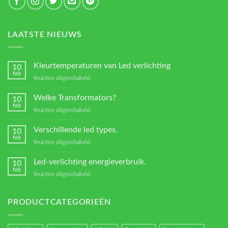
LAATSTE NIEUWS
Kleurtemperaturen van Led verlichting
10
feb
voor
Reacties uitgeschakeld
Kleurtemperaturen
van
Welke Transformators?
10
Led
feb
voor
Reacties uitgeschakeld
verlichting
Welke
Transformators?
Verschillende led types.
10
feb
voor
Reacties uitgeschakeld
Verschillende
led
Led-verlichting energieverbruik.
10
types.
feb
voor
Reacties uitgeschakeld
Led-
verlichting
energieverbruik.
PRODUCTCATEGORIEËN