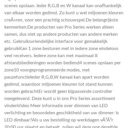
scenes opslaan. Ieder R,G,B en W kanaal kan onafhankelijk
van elkaar worden gedimd. Zo kunt u wel miljoenen kleuren
creÃ«ren, voor een prachtig schouwspel.De belangrijkste
kenmerken:De producten van Pro Series werken alleen
samen, dus niet op andere producten van andere merken
etc. Gebruiksvriendelijke interface voor gemakkelijk
gebruikKan 1 zone besturen met in iedere zone eindeloos
veel receivers. Iedere zone kan met maximaal 8
afstandsbedieningen worden bediend4 scenes opslaan per
zone10 voorgeprogrammeerde modes, met
pauzefunctieIeder R,G,B,W kanaal kan apart worden
gedimd, waardoor miljoenen kleuren tot stand kunnen
worden gebrachtEr wordt geen bijpassende controller
meegeleverd. Deze kunt u in ons Pro Series assortiment
vindenVideo Meer informatie over dimmen van LED
verlichting en beoordelen geschiktheid van uw dimmer: Is
LED dimbaar?Als u uw bestelling op werkdagen vÃ³Ã³r
20:00 uur plaatst en betaalt, zullen wij deze nog dezelfde