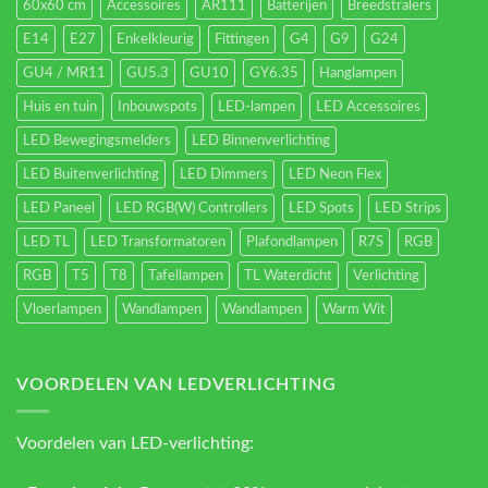
60x60 cm
Accessoires
AR111
Batterijen
Breedstralers
E14
E27
Enkelkleurig
Fittingen
G4
G9
G24
GU4 / MR11
GU5.3
GU10
GY6.35
Hanglampen
Huis en tuin
Inbouwspots
LED-lampen
LED Accessoires
LED Bewegingsmelders
LED Binnenverlichting
LED Buitenverlichting
LED Dimmers
LED Neon Flex
LED Paneel
LED RGB(W) Controllers
LED Spots
LED Strips
LED TL
LED Transformatoren
Plafondlampen
R7S
RGB
RGB
T5
T8
Tafellampen
TL Waterdicht
Verlichting
Vloerlampen
Wandlampen
Wandlampen
Warm Wit
VOORDELEN VAN LEDVERLICHTING
Voordelen van LED-verlichting: