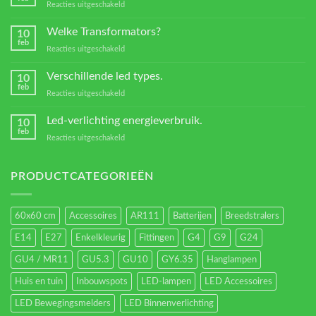
voor
Reacties uitgeschakeld
Kleurtemperaturen
van
Welke Transformators?
10
Led
feb
voor
Reacties uitgeschakeld
verlichting
Welke
Transformators?
Verschillende led types.
10
feb
voor
Reacties uitgeschakeld
Verschillende
led
Led-verlichting energieverbruik.
10
types.
feb
voor
Reacties uitgeschakeld
Led-
verlichting
energieverbruik.
PRODUCTCATEGORIEËN
60x60 cm
Accessoires
AR111
Batterijen
Breedstralers
E14
E27
Enkelkleurig
Fittingen
G4
G9
G24
GU4 / MR11
GU5.3
GU10
GY6.35
Hanglampen
Huis en tuin
Inbouwspots
LED-lampen
LED Accessoires
LED Bewegingsmelders
LED Binnenverlichting