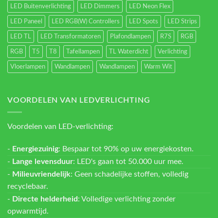
LED Buitenverlichting
LED Dimmers
LED Neon Flex
LED Paneel
LED RGB(W) Controllers
LED Spots
LED Strips
LED TL
LED Transformatoren
Plafondlampen
R7S
RGB
RGB
T5
T8
Tafellampen
TL Waterdicht
Verlichting
Vloerlampen
Wandlampen
Wandlampen
Warm Wit
VOORDELEN VAN LEDVERLICHTING
Voordelen van LED-verlichting:
-
Energiezuinig
: Bespaar tot 90% op uw energiekosten.
-
Lange levensduur
: LED's gaan tot 50.000 uur mee.
-
Milieuvriendelijk
: Geen schadelijke stoffen, volledig
recyclebaar.
-
Directe helderheid
: Volledige verlichting zonder
opwarmtijd.