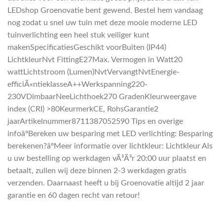
LEDshop Groenovatie bent gewend. Bestel hem vandaag
nog zodat u snel uw tuin met deze mooie moderne LED
tuinverlichting een heel stuk veiliger kunt
makenSpecificatiesGeschikt voorBuiten (IP44)
LichtkleurNvt FittingE27Max. Vermogen in Watt20
wattLichtstroom (Lumen)NvtVervangtNvtEnergie-
efficiÃ«ntieklasseA++Werkspanning220-
230VDimbaarNeeLichthoek270 GradenKleurweergave
index (CRI) >80KeurmerkCE, RohsGarantie2
jaarArtikelnummer8711387052590 Tips en overige
infoâºBereken uw besparing met LED verlichting: Besparing
berekenen?âºMeer informatie over lichtkleur: Lichtkleur Als
u uw bestelling op werkdagen vÃ³Ã³r 20:00 uur plaatst en
betaalt, zullen wij deze binnen 2-3 werkdagen gratis
verzenden. Daarnaast heeft u bij Groenovatie altijd 2 jaar
garantie en 60 dagen recht van retour!