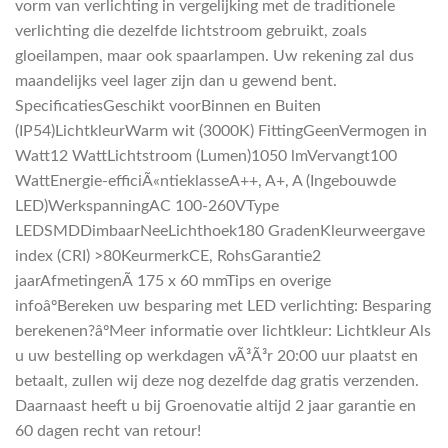
vorm van verlichting in vergelijking met de traditionele
verlichting die dezelfde lichtstroom gebruikt, zoals
gloeilampen, maar ook spaarlampen. Uw rekening zal dus
maandelijks veel lager zijn dan u gewend bent.
SpecificatiesGeschikt voorBinnen en Buiten
(IP54)LichtkleurWarm wit (3000K) FittingGeenVermogen in
Watt12 WattLichtstroom (Lumen)1050 lmVervangt100
WattEnergie-efficiÃ«ntieklasseA++, A+, A (Ingebouwde
LED)WerkspanningAC 100-260VType
LEDSMDDimbaarNeeLichthoek180 GradenKleurweergave
index (CRI) >80KeurmerkCE, RohsGarantie2
jaarAfmetingenÃ 175 x 60 mmTips en overige
infoâºBereken uw besparing met LED verlichting: Besparing
berekenen?âºMeer informatie over lichtkleur: Lichtkleur Als
u uw bestelling op werkdagen vÃ³Ã³r 20:00 uur plaatst en
betaalt, zullen wij deze nog dezelfde dag gratis verzenden.
Daarnaast heeft u bij Groenovatie altijd 2 jaar garantie en
60 dagen recht van retour!