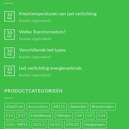
Kleurtemperaturen van Led verlichting
10
feb
voor
Reacties uitgeschakeld
Kleurtemperaturen
van
Welke Transformators?
10
Led
feb
voor
Reacties uitgeschakeld
verlichting
Welke
Transformators?
Verschillende led types.
10
feb
voor
Reacties uitgeschakeld
Verschillende
led
Led-verlichting energieverbruik.
10
types.
feb
voor
Reacties uitgeschakeld
Led-
verlichting
energieverbruik.
PRODUCTCATEGORIEËN
60x60 cm
Accessoires
AR111
Batterijen
Breedstralers
E14
E27
Enkelkleurig
Fittingen
G4
G9
G24
GU4 / MR11
GU5.3
GU10
GY6.35
Hanglampen