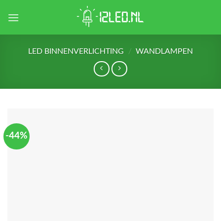
Skip
to
content
LED BINNENVERLICHTING
/
WANDLAMPEN
-44%