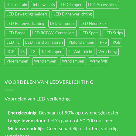
Huis en tuin
Inbouwspots
LED-lampen
LED Accessoires
LED Bewegingsmelders
LED Binnenverlichting
LED Buitenverlichting
LED Dimmers
LED Neon Flex
LED Paneel
LED RGB(W) Controllers
LED Spots
LED Strips
LED TL
LED Transformatoren
Plafondlampen
R7S
RGB
RGB
T5
T8
Tafellampen
TL Waterdicht
Verlichting
Vloerlampen
Wandlampen
Wandlampen
Warm Wit
VOORDELEN VAN LEDVERLICHTING
Voordelen van LED-verlichting:
-
Energiezuinig
: Bespaar tot 90% op uw energiekosten.
-
Lange levensduur
: LED's gaan tot 50.000 uur mee.
-
Milieuvriendelijk
: Geen schadelijke stoffen, volledig